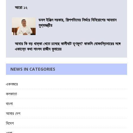
আরো ১২
ডবল ইঞ্জিন সরকার, শিল্পপতিদের নির্ভয়ে বিনিয়োগের আহবান
মুখ্যমন্ত্রীর
আবার কি বড় ধাক্কা খেতে চলেছে কালীঘাট তৃণমূল? কাকলি ঘোষদস্তিদারের সঙ্গে
একান্তে কথা সাংসদ রাজীব কুমারের
NEWS IN CATEGORIES
একনজরে
কলকাতা
বাংলা
আমার দেশ
বিদেশ
খেলা