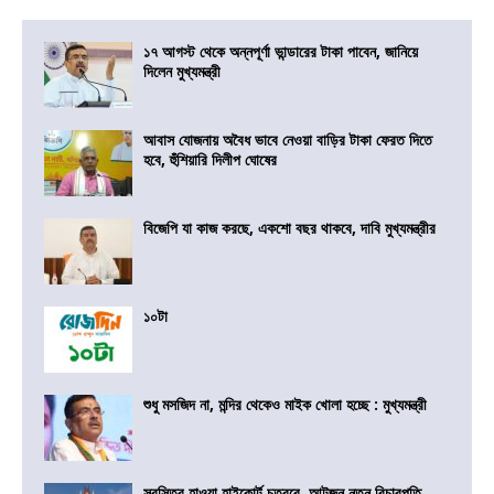
১৭ আগস্ট থেকে অন্নপূর্ণা ভান্ডারের টাকা পাবেন, জানিয়ে
দিলেন মুখ্যমন্ত্রী
আবাস যোজনায় অবৈধ ভাবে নেওয়া বাড়ির টাকা ফেরত দিতে
হবে, হুঁশিয়ারি দিলীপ ঘোষের
বিজেপি যা কাজ করছে, একশো বছর থাকবে, দাবি মুখ্যমন্ত্রীর
১০টা
শুধু মসজিদ না, মন্দির থেকেও মাইক খোলা হচ্ছে : মুখ্যমন্ত্রী
স্বস্তির হাওয়া হাইকোর্ট চত্বরে, আটজন নতুন বিচারপতি