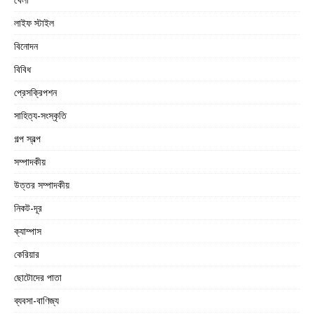
লাইফ স্টাইল
বিনোদন
বিবিধ
প্রেসক্রিপশন
সাহিত্য-সংস্কৃতি
গল্প স্বল্প
সম্পাদকীয়
উত্তর সম্পাদকীয়
নিকট-দূর
ক্যাম্পাস
কেরিয়ার
ছোটোদের পাতা
ব্যবসা-বাণিজ্য