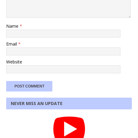
Name
*
Email
*
Website
NEVER MISS AN UPDATE