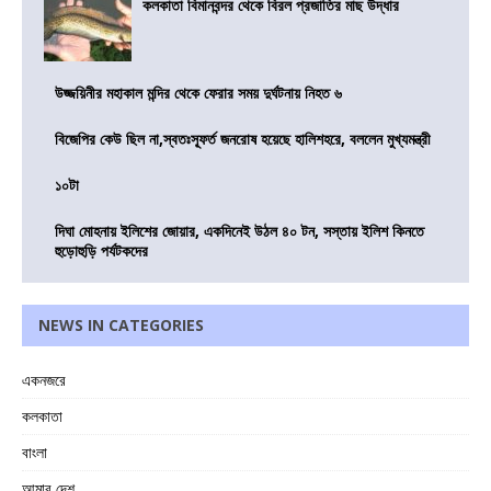
কলকাতা বিমানবন্দর থেকে বিরল প্রজাতির মাছ উদ্ধার
উজ্জয়িনীর মহাকাল মন্দির থেকে ফেরার সময় দুর্ঘটনায় নিহত ৬
বিজেপির কেউ ছিল না,স্বতঃস্ফূর্ত জনরোষ হয়েছে হালিশহরে, বললেন মুখ্যমন্ত্রী
১০টা
দিঘা মোহনায় ইলিশের জোয়ার, একদিনেই উঠল ৪০ টন, সস্তায় ইলিশ কিনতে
হুড়োহুড়ি পর্যটকদের
NEWS IN CATEGORIES
একনজরে
কলকাতা
বাংলা
আমার দেশ