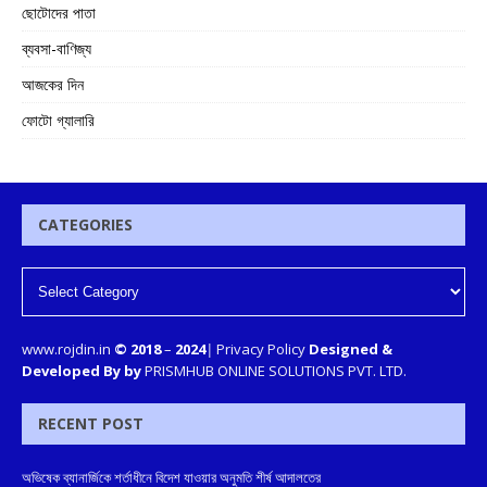
ছোটোদের পাতা
ব্যবসা-বাণিজ্য
আজকের দিন
ফোটো গ্যালারি
CATEGORIES
www.rojdin.in
© 2018
–
2024
|
Privacy Policy
Designed &
Developed By by
PRISMHUB ONLINE SOLUTIONS PVT. LTD.
RECENT POST
অভিষেক ব্যানার্জিকে শর্তাধীনে বিদেশ যাওয়ার অনুমতি শীর্ষ আদালতের