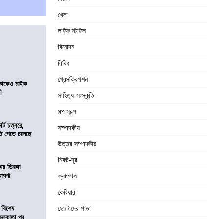
খেলা
লাইফ স্টাইল
বিনোদন
বিবিধ
প্রেসক্রিপশন
র থেকেও মাইক
রী
সাহিত্য-সংস্কৃতি
গল্প স্বল্প
র্ট চত্বরে,
সম্পাদকীয়
ি পেতে চলেছে
উত্তর সম্পাদকীয়
নিকট-দূর
র তিরঙ্গা
ঘোষণা
ক্যাম্পাস
কেরিয়ার
 বিশেষ
ছোটোদের পাতা
কলকাতা পুর