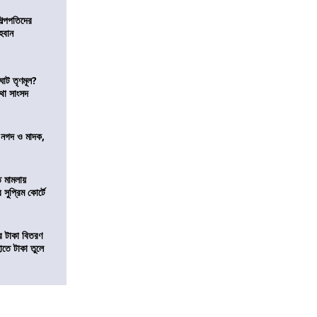
িল্পপতিদের
হবান
ঘাট তৃণমূল?
কথা সাংসদ
র নগদ ও মাদক,
ি মামলায়
সুপ্রিম কোর্টে
তির টাকা বিতরণ
াতে টাকা তুলে