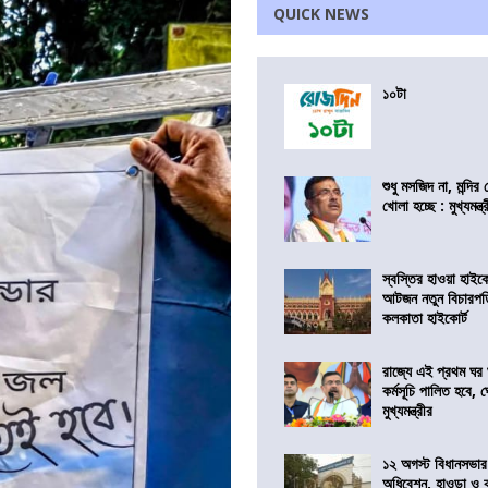
QUICK NEWS
১০টা
শুধু মসজিদ না, মন্দি
খোলা হচ্ছে : মুখ্যমন্ত্
স্বস্তির হাওয়া হাইকো
আটজন নতুন বিচারপত
কলকাতা হাইকোর্ট
রাজ্যে এই প্রথম ঘর ঘ
কর্মসূচি পালিত হবে, 
মুখ্যমন্ত্রীর
১২ অগস্ট বিধানসভার
অধিবেশন, হাওড়া ও 