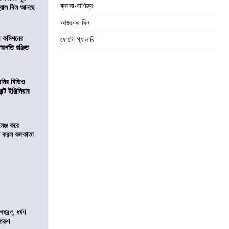
ব্যবসা-বাণিজ্য
িন্যাস বিল আনছে
আজকের দিন
ী কমিশনের
ফোটো গ্যালারি
চারপতি রঞ্জিত
বনির বিডিও
ন্ট ইঞ্জিনিয়ার
লেঞ্জ করে
রিজ করল কলকাতা
হরণ, ধর্ষণ
 তরুণ