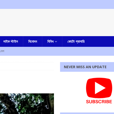
লাইফ স্টাইল
বিনোদন
বিবিধ
ফোটো গ্যালারি
দেশ
NEVER MISS AN UPDATE
ে : মুখ্যমন্ত্রী
আমার বাংলা
ুন বিচারপতি পেতে চলেছে কলকাতা হাইকোর্ট
আমার বাংলা
 হবে, ঘোষণা মুখ্যমন্ত্রীর
আমার বাংলা
ও কলকাতা পুর এলাকার ওয়ার্ড পুনর্বিন্যাস বিল আনছে সরকার
আমার বাংলা
রধোর, উত্তেজনা ডোমজুর এলাকায়..
বাংলা