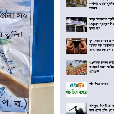
এলাকার ওয়ার্ড পুনর্ব
সরকার
রাজ্য অনগ্রসর শ্রেণ
নেতৃত্বে প্রাক্তন বি
কুমার বাগ
ঘুষ নেওয়ার দায়ে জাম
অফিসে সাব অ্যাসিস্ট্যা
হাতে নাতে গ্রেফতার
গুণ্ডাদমন বিলকে চ্যা
জনস্বার্থ মামলা খা
হাইকোর্ট
পাঁচ তিনে পনেরো
নাগপুরে কিশোরীকে অপ
করে খুনের চেষ্টা, ধৃত