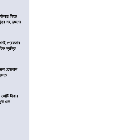
র্ঘটনায় নিহত
পুত্র সহ দুজনের
 এখনই গ্রেফতার
য়িক স্বস্তি
তরুণ তেজপাল
্যস্ত
১ কোটি টাকার
 ধৃত এক