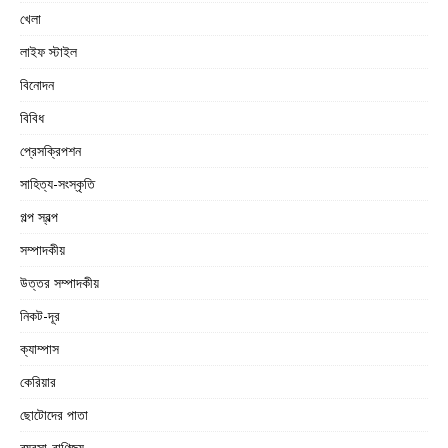
খেলা
লাইফ স্টাইল
বিনোদন
বিবিধ
প্রেসক্রিপশন
সাহিত্য-সংস্কৃতি
গল্প স্বল্প
সম্পাদকীয়
উত্তর সম্পাদকীয়
নিকট-দূর
ক্যাম্পাস
কেরিয়ার
ছোটোদের পাতা
ব্যবসা-বাণিজ্য