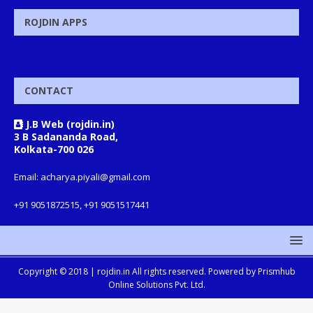
ROJDIN APPS
CONTACT
J.B Web (rojdin.in)
3 B Sadananda Road,
Kolkata-700 026
Email: acharya.piyali@gmail.com
+91 9051872515, +91 9051517441
Copyright © 2018 |
rojdin.in
All rights reserved. Powered by
Prismhub
Online Solutions Pvt. Ltd.