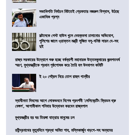
সভাধিপতি নির্বাচন মিটতেই গ্রেফতার নজরুল বিশ্বাস, উঠছে
একাধিক প্রশ্ন
সল্টলেকে গেস্ট হাউস খুলে দেহব্যবসা চালানোর অভিযোগ,
পুলিশের জালে ও্রাক্তন মন্ত্রী সুজিত বসু-ঘনিষ্ঠ সায়ন দে-সহ
দুই
রাজ্য সরকারের উদ্যোগে শুরু হচ্ছে বর্ষব্যাপী মহানায়ক উত্তমকুমারের জন্মশতবর্ষ
স্মরণ, মুখ্যমন্ত্রীকে প্রধান পৃষ্ঠপোষক করে তৈরি হল উদযাপন কমিটি
ই ২০ পেট্রল নিয়ে তোপ রাহুল গান্ধীর
স্বাধীনতা দিবসের আগে লোকভবনে বিশেষ প্রদর্শনী ‘সেলিব্রেটিং ফ্রিডম থ্রু
বেঙ্গল’, আগামীকাল শনিবার উদ্বোধন করবেন রাজ্যপাল
মুখ্যমন্ত্রীর হর ঘর তিরঙ্গা যাত্রায় মানুষের ঢল
রবীন্দ্রনাথের মৃত্যুদিনে শ্রদ্ধা অমিত শাহ, মল্লিকার্জুন খড়গে-সহ অন্যদের