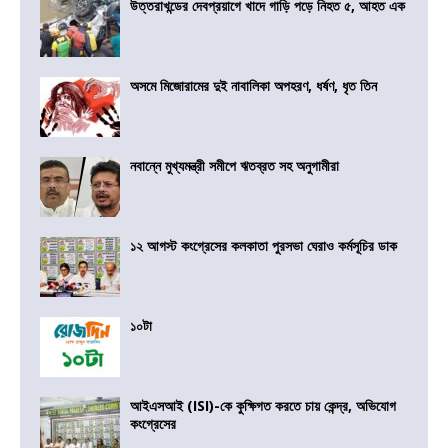
উত্তরাখন্ডের দেবপ্রয়াগে খাদে গাড়ি পড়ে নিহত ৫, আহত এক
অসমে মিজোরামের দুই নাবালিকা অপহরণ, ধর্ষণ, ধৃত তিন
নবান্নে মুখ্যমন্ত্রী সমীপে ঋতব্রত সহ অনুগামীরা
১২ আগস্ট কংগ্রেসের কলকাতা পুরসভা ঘেরাও কর্মসূচির ডাক
১০টা
আইএসআই (ISI)-কে কুক্ষিগত করতে চায় কেন্দ্র, অভিযোগ
কংগ্রেসের