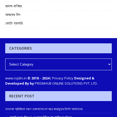
ব্যবসা-বাণিজ্য
আজকের দিন
ফোটো গ্যালারি
CATEGORIES
www.rojdin.in
© 2018
–
2024
|
Privacy Policy
Designed &
Developed By by
PRISMHUB ONLINE SOLUTIONS PVT. LTD.
RECENT POST
তহেলকা প্রতিষ্ঠাতা তরুণ তেজপালের দশ বছর কারাদন্ডের নির্দেশ আদালতের
১০ আগস্ট “দেশ বাঁচাও ” এর ডাকে মিছিল বাম শ্রমিক সংগঠনের