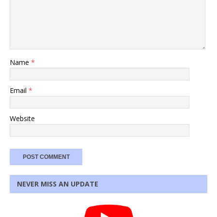
Name
*
Email
*
Website
NEVER MISS AN UPDATE