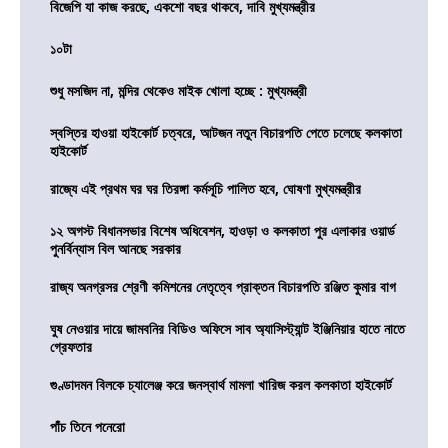
বিজেপি যা কাজ করছে, একশো বছর থাকবে, দাবি মুখ্যমন্ত্রীর
১০টা
শুধু মসজিদ না, মন্দির থেকেও মাইক খোলা হচ্ছে : মুখ্যমন্ত্রী
স্বস্তির হাওয়া হাইকোর্ট চত্বরে, আটজন নতুন বিচারপতি পেতে চলেছে কলকাতা
হাইকোর্ট
রাজ্যে এই প্রথম ঘর ঘর তিরঙ্গা কর্মসূচি পালিত হবে, ঘোষণা মুখ্যমন্ত্রীর
১২ অগস্ট বিধানসভার বিশেষ অধিবেশন, হাওড়া ও কলকাতা পুর এলাকার ওয়ার্ড
পুনর্বিন্যাস বিল আনছে সরকার
রাজ্য অনগ্রসর শ্রেণী কমিশনের নেতৃত্বে প্রাক্তন বিচারপতি রঞ্জিত কুমার বাগ
ঘুষ নেওয়ার দায়ে জামবনির বিডিও অফিসে সাব অ্যাসিস্ট্যান্ট ইঞ্জিনিয়ার হাতে নাতে
গ্রেফতার
গুণ্ডাদমন বিলকে চ্যালেঞ্জ করে জনস্বার্থ মামলা খারিজ করল কলকাতা হাইকোর্ট
পাঁচ তিনে পনেরো