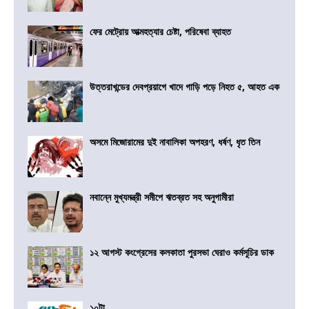
ফের মেট্রোয় আত্মহত্যার চেষ্টা, পরিষেবা ব্যাহত
উত্তরাখন্ডের দেবপ্রয়াগে খাদে গাড়ি পড়ে নিহত ৫, আহত এক
অসমে মিজোরামের দুই নাবালিকা অপহরণ, ধর্ষণ, ধৃত তিন
নবান্নে মুখ্যমন্ত্রী সমীপে ঋতব্রত সহ অনুগামীরা
১২ আগস্ট কংগ্রেসের কলকাতা পুরসভা ঘেরাও কর্মসূচির ডাক
১০টা