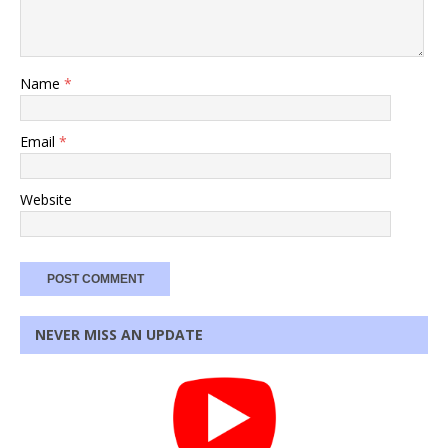
Name
*
Email
*
Website
NEVER MISS AN UPDATE