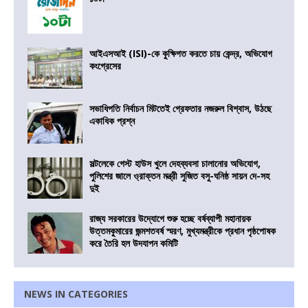
আইএসআই (ISI)-কে কুক্ষিগত করতে চায় কেন্দ্র, অভিযোগ
কংগ্রেসের
সভাধিপতি নির্বাচন মিটতেই গ্রেফতার নজরুল বিশ্বাস, উঠছে
একাধিক প্রশ্ন
সল্টলেকে গেস্ট হাউস খুলে দেহব্যবসা চালানোর অভিযোগ,
পুলিশের জালে ও্রাক্তন মন্ত্রী সুজিত বসু-ঘনিষ্ঠ সায়ন দে-সহ
দুই
রাজ্য সরকারের উদ্যোগে শুরু হচ্ছে বর্ষব্যাপী মহানায়ক
উত্তমকুমারের জন্মশতবর্ষ স্মরণ, মুখ্যমন্ত্রীকে প্রধান পৃষ্ঠপোষক
করে তৈরি হল উদযাপন কমিটি
NEWS IN CATEGORIES