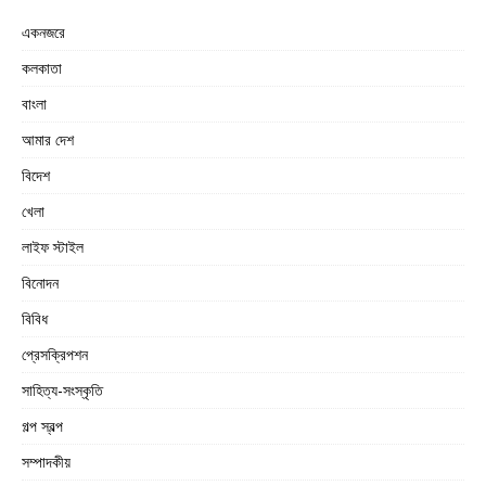
একনজরে
কলকাতা
বাংলা
আমার দেশ
বিদেশ
খেলা
লাইফ স্টাইল
বিনোদন
বিবিধ
প্রেসক্রিপশন
সাহিত্য-সংস্কৃতি
গল্প স্বল্প
সম্পাদকীয়