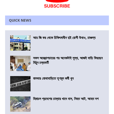
QUICK NEWS
আর জি কর থেকে চিকিৎসাধীন দুই রোগী উধাও, চাঞ্চল্য
সফল অস্ত্রোপচারের পর অনেকটাই সুস্থ, আজই বাড়ি ফিরছেন
মিঠুন চক্রবর্তী
মালদার মোথাবাড়িতে তৃণমূল কর্মী খুন
হিমাচল প্রদেশের চাম্বায় খাদে বাস, নিহত আট, আহত দশ