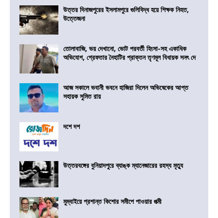
উত্তর দিনাজপুরের ইসলামপুরে গুলিবিদ্ধ হয়ে শিক্ষক নিহত,
উত্তেজনা
তোলাবাজি, ভয় দেখানো, ভোট পরবর্তী হিংসা-সহ একাধিক
অভিযোগ, গ্রেফতার নৈহাটির প্রাক্তন তৃণমূল বিধায়ক সনৎ দে
আজ সকালে ভবানী ভবনে হাজিরা দিলেন অভিষেকের আপ্ত
সহায়ক সুমিত রায়
দশে দশ
উত্তরবঙ্গের বুনিয়াদপুরে ব্যাঙ্ক ম্যানেজারের রহস্য মৃত্যু
মুম্বাইয়ে প্রশান্ত কিশোর সমীপে পাওয়ার পত্মী