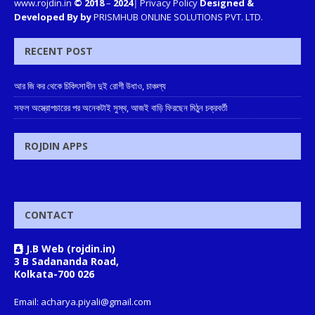
www.rojdin.in
© 2018
–
2024
|
Privacy Policy
Designed &
Developed By by
PRISMHUB ONLINE SOLUTIONS PVT. LTD.
RECENT POST
আর জি কর থেকে চিকিৎসাধীন দুই রোগী উধাও, চাঞ্চল্য
সফল অস্ত্রোপচারের পর অনেকটাই সুস্থ, আজই বাড়ি ফিরছেন মিঠুন চক্রবর্তী
ROJDIN APPS
CONTACT
J.B Web (rojdin.in)
3 B Sadananda Road,
Kolkata-700 026
Email: acharya.piyali@gmail.com