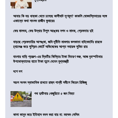
আবার কি বড় ধাক্কা খেতে চলেছে কালীঘাট তৃণমূল? কাকলি ঘোষদস্তিদারের সঙ্গে
একান্তে কথা সাংসদ রাজীব কুমারের
ফের মালদহ, ফের উদ্ধার বিপুল অঙ্কের নগদ ও মাদক, গ্রেফতার দুই
বাড়ছে গ্রেফতারির আশঙ্কা, জমি দূর্নীতি মামলায় কলকাতা হাইকোর্টের রায়কে
চ্যালেঞ্জ করে সুপ্রিম কোর্টে অভিষেকের আপ্ত সহায়ক সুমিত রায়
বাংলার বাড়ি প্রকল্প-এর দ্বিতীয় কিস্তির টাকা বিতরণ শুরু, আজ বৃহস্পতিবার
উপভোক্তাদের হাতে টাকা তুলে দেবেন মুখ্যমন্ত্রী
দশে দশ
অচল সংসদ স্বাভাবিক রাখতে রাহুল গান্ধী সমীপে কিরেন রিজিজু
পথ দুর্ঘটনায় খেজুরিতে ৫ জন নিহত
কালা কানুন করে ইতিহাস বদল করা যায় না: মহম্মদ সেলিম