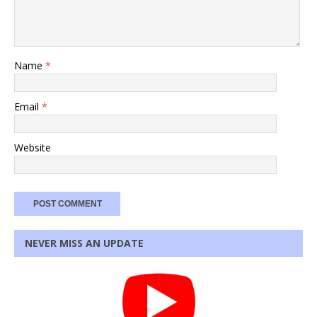
Name
*
Email
*
Website
NEVER MISS AN UPDATE