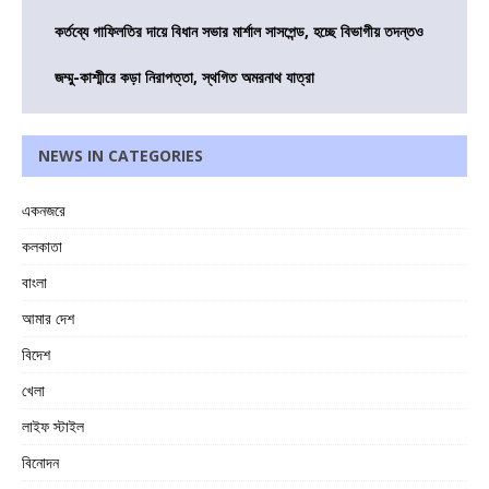
কর্তব্যে গাফিলতির দায়ে বিধান সভার মার্শাল সাসপেন্ড, হচ্ছে বিভাগীয় তদন্তও
জম্মু-কাশ্মীরে কড়া নিরাপত্তা, স্থগিত অমরনাথ যাত্রা
NEWS IN CATEGORIES
একনজরে
কলকাতা
বাংলা
আমার দেশ
বিদেশ
খেলা
লাইফ স্টাইল
বিনোদন