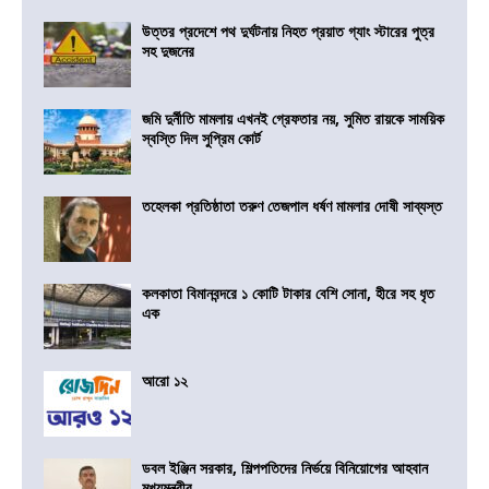
উত্তর প্রদেশে পথ দুর্ঘটনায় নিহত প্রয়াত গ্যাং স্টারের পুত্র
সহ দুজনের
জমি দুর্নীতি মামলায় এখনই গ্রেফতার নয়, সুমিত রায়কে সাময়িক
স্বস্তি দিল সুপ্রিম কোর্ট
তহেলকা প্রতিষ্ঠাতা তরুণ তেজপাল ধর্ষণ মামলার দোষী সাব্যস্ত
কলকাতা বিমানবন্দরে ১ কোটি টাকার বেশি সোনা, হীরে সহ ধৃত
এক
আরো ১২
ডবল ইঞ্জিন সরকার, শিল্পপতিদের নির্ভয়ে বিনিয়োগের আহবান
মুখ্যমন্ত্রীর