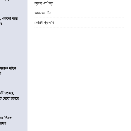
ব্যবসা-বাণিজ্য
র
আজকের দিন
ে, একশো বছর
ফোটো গ্যালারি
ীর
র থেকেও মাইক
রী
র্ট চত্বরে,
ি পেতে চলেছে
র তিরঙ্গা
ঘোষণা