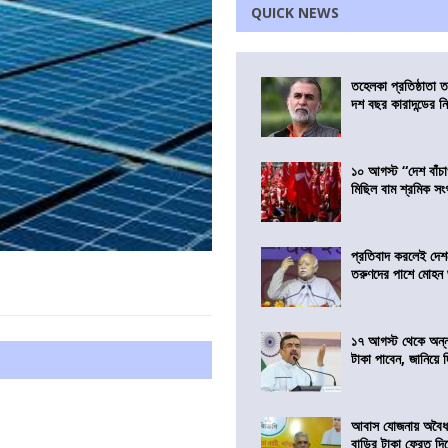
QUICK NEWS
তহেলকা প্রতিষ্ঠাতা 
দশ বছর কারাদন্ডের ন
১০ আগস্ট “দেশ বাঁচ
মিছিল বাম শ্রমিক স
প্রতিবাদ করলেই দেশ
তরুণদের পাশে মোহন
১৭ আগস্ট থেকে অন্নপূ
টাকা পাবেন, জানিয়ে দিল
আবাস যোজনায় অবৈধ 
বাড়ির টাকা ফেরত দি