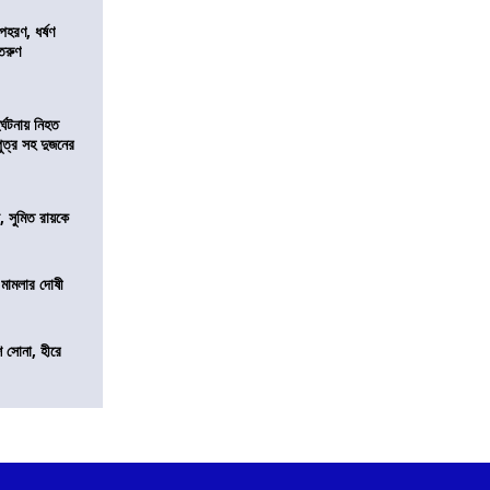
হরণ, ধর্ষণ
 তরুণ
র্ঘটনায় নিহত
পুত্র সহ দুজনের
, সুমিত রায়কে
 মামলার দোষী
ি সোনা, হীরে