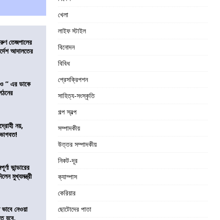
খেলা
লাইফ স্টাইল
তরুণ তেজপালের
বিনোদন
ির্দেশ আদালতের
বিবিধ
প্রেসক্রিপশন
াও ” এর ডাকে
ংগঠনের
সাহিত্য-সংস্কৃতি
গল্প স্বল্প
দ্রোহী নয়,
সম্পাদকীয়
 ভাগবত!
উত্তর সম্পাদকীয়
নিকট-দূর
র্ণা ভান্ডারের
েন মুখ্যমন্ত্রী
ক্যাম্পাস
কেরিয়ার
ভাবে নেওয়া
ছোটোদের পাতা
তে হবে,