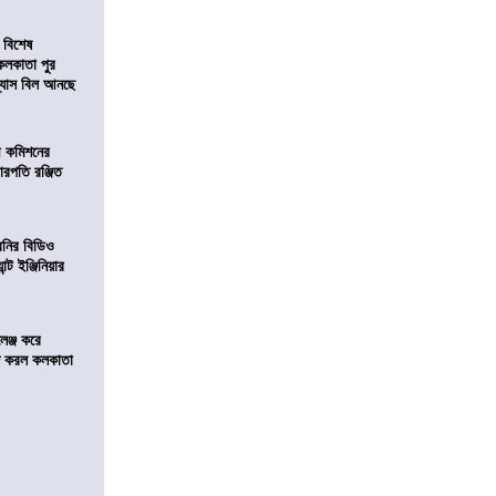
 বিশেষ
কলকাতা পুর
িন্যাস বিল আনছে
ী কমিশনের
চারপতি রঞ্জিত
বনির বিডিও
ন্ট ইঞ্জিনিয়ার
লেঞ্জ করে
রিজ করল কলকাতা