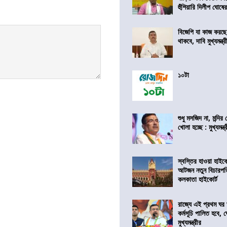
হুঁশিয়ারি দিলীপ ঘোষে
বিজেপি যা কাজ করছ
থাকবে, দাবি মুখ্যমন্ত্র
১০টা
শুধু মসজিদ না, মন্দি
খোলা হচ্ছে : মুখ্যমন্ত্
স্বস্তির হাওয়া হাইকো
আটজন নতুন বিচারপত
কলকাতা হাইকোর্ট
রাজ্যে এই প্রথম ঘর ঘ
কর্মসূচি পালিত হবে, 
মুখ্যমন্ত্রীর