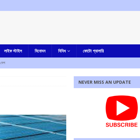
লাইফ স্টাইল
বিনোদন
বিবিধ
ফোটো গ্যালারি
দেশ
কারাদন্ডের নির্দেশ আদালতের
এক নজরে
NEVER MISS AN UPDATE
ম শ্রমিক সংগঠনের
আমার বাংলা
পাশে মোহন ভাগবত!
এক নজরে
েন, জানিয়ে দিলেন মুখ্যমন্ত্রী
আমার বাংলা
 ফেরত দিতে হবে, হুঁশিয়ারি দিলীপ ঘোষের
আমার বাংলা
রধোর, উত্তেজনা ডোমজুর এলাকায়..
বাংলা