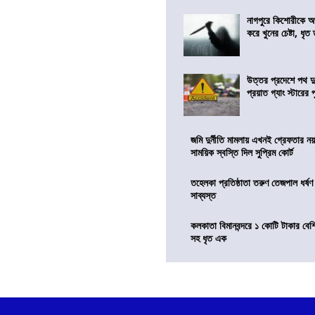
নাগপুরে কিশোরীকে অপ
করে খুনের চেষ্টা, ধৃত
উত্তর প্রদেশে পথ দু
প্রয়াত গ্যাং স্টারের 
জমি দুর্নীতি মামলায় এখনই গ্রেফতার নয়
সাময়িক স্বস্তি দিল সুপ্রিম কোর্ট
তহেলকা প্রতিষ্ঠাতা তরুণ তেজপাল ধর্ষণ
সাব্যস্ত
কলকাতা বিমানবন্দরে ১ কোটি টাকার বেশ
সহ ধৃত এক