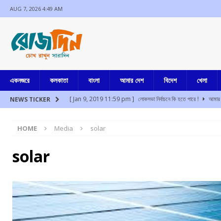
AUG 7, 2026 4:49 AM
একনজরে
কলকাতা
বাংলা
আমার দেশ
বিদেশ
খেলা
[ Jan 9, 2019 11:59 pm ]
লোকসভা নির্বাচনে কি হতে পারে !
আমার 
NEWS TICKER
[ Aug 7, 2026 2:31 am ]
তহেলকা প্রতিষ্ঠাতা তরুণ তেজপালের দশ বছর 
HOME
Media
solar
[ Aug 7, 2026 2:17 am ]
১০ আগস্ট “দেশ বাঁচাও ” এর ডাকে মিছিল বা
[ Aug 7, 2026 1:52 am ]
প্রতিবাদ করলেই দেশদ্রোহী নয়, তরুণদের 
solar
[ Aug 7, 2026 12:53 am ]
১৭ আগস্ট থেকে অন্নপূর্ণা ভান্ডারের টাকা পাব
[ Aug 7, 2026 12:16 am ]
আবাস যোজনায় অবৈধ ভাবে নেওয়া বাড়ির টাকা
[ Jul 17, 2024 3:35 pm ]
চুরির অপবাদে একই পরিবারের ৩ সদস্যকে মা