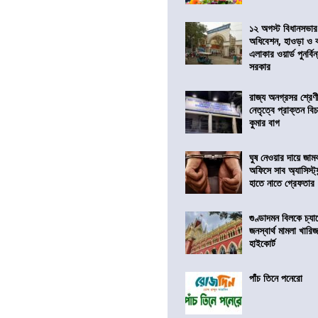
১২ অগস্ট বিধানসভার
অধিবেশন, হাওড়া ও 
এলাকার ওয়ার্ড পুনর্ব
সরকার
রাজ্য অনগ্রসর শ্রেণ
নেতৃত্বে প্রাক্তন বি
কুমার বাগ
ঘুষ নেওয়ার দায়ে জাম
অফিসে সাব অ্যাসিস্ট্যা
হাতে নাতে গ্রেফতার
গুণ্ডাদমন বিলকে চ্যা
জনস্বার্থ মামলা খা
হাইকোর্ট
পাঁচ তিনে পনেরো