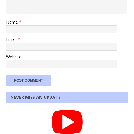
Name
*
Email
*
Website
NEVER MISS AN UPDATE