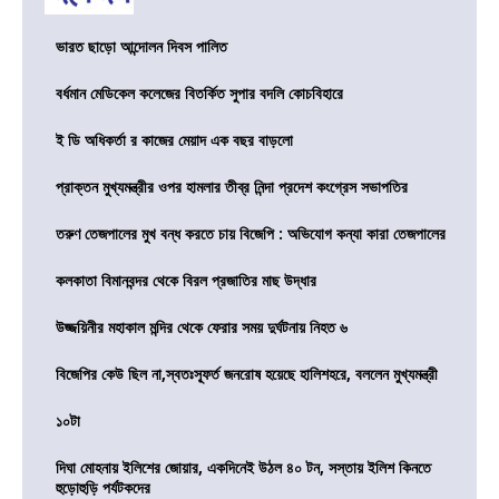
ভারত ছাড়ো আন্দোলন দিবস পালিত
বর্ধমান মেডিকেল কলেজের বিতর্কিত সুপার বদলি কোচবিহারে
ই ডি অধিকর্তা র কাজের মেয়াদ এক বছর বাড়লো
প্রাক্তন মুখ্যমন্ত্রীর ওপর হামলার তীব্র নিন্দা প্রদেশ কংগ্রেস সভাপতির
তরুণ তেজপালের মুখ বন্ধ করতে চায় বিজেপি : অভিযোগ কন্যা কারা তেজপালের
কলকাতা বিমানবন্দর থেকে বিরল প্রজাতির মাছ উদ্ধার
উজ্জয়িনীর মহাকাল মন্দির থেকে ফেরার সময় দুর্ঘটনায় নিহত ৬
বিজেপির কেউ ছিল না,স্বতঃস্ফূর্ত জনরোষ হয়েছে হালিশহরে, বললেন মুখ্যমন্ত্রী
১০টা
দিঘা মোহনায় ইলিশের জোয়ার, একদিনেই উঠল ৪০ টন, সস্তায় ইলিশ কিনতে
হুড়োহুড়ি পর্যটকদের