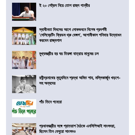
ই ২০ পেট্রল নিয়ে তোপ রাহুল গান্ধীর
স্বাধীনতা দিবসের আগে লোকভবনে বিশেষ প্রদর্শনী
‘সেলিব্রেটিং ফ্রিডম থ্রু বেঙ্গল’, আগামীকাল শনিবার উদ্বোধন
করবেন রাজ্যপাল
মুখ্যমন্ত্রীর হর ঘর তিরঙ্গা যাত্রায় মানুষের ঢল
রবীন্দ্রনাথের মৃত্যুদিনে শ্রদ্ধা অমিত শাহ, মল্লিকার্জুন খড়গে-
সহ অন্যদের
পাঁচ তিনে পনেরো
প্রধানমন্ত্রীর সঙ্গে প্রাতরাশ বৈঠকে এনসিপিআই সাংসদরা,
ছিলেন তিন বেসুরো সাংসদও