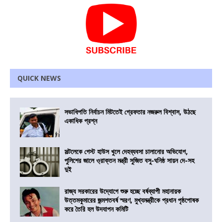
QUICK NEWS
সভাধিপতি নির্বাচন মিটতেই গ্রেফতার নজরুল বিশ্বাস, উঠছে
একাধিক প্রশ্ন
সল্টলেকে গেস্ট হাউস খুলে দেহব্যবসা চালানোর অভিযোগ,
পুলিশের জালে ও্রাক্তন মন্ত্রী সুজিত বসু-ঘনিষ্ঠ সায়ন দে-সহ
দুই
রাজ্য সরকারের উদ্যোগে শুরু হচ্ছে বর্ষব্যাপী মহানায়ক
উত্তমকুমারের জন্মশতবর্ষ স্মরণ, মুখ্যমন্ত্রীকে প্রধান পৃষ্ঠপোষক
করে তৈরি হল উদযাপন কমিটি