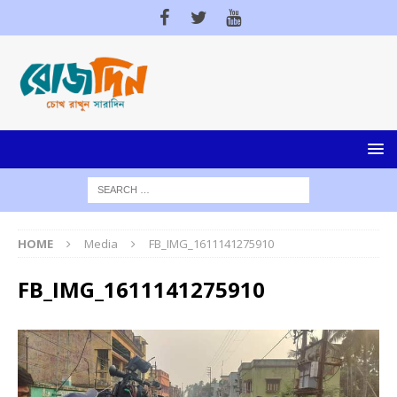
HOME
Media
FB_IMG_1611141275910
FB_IMG_1611141275910