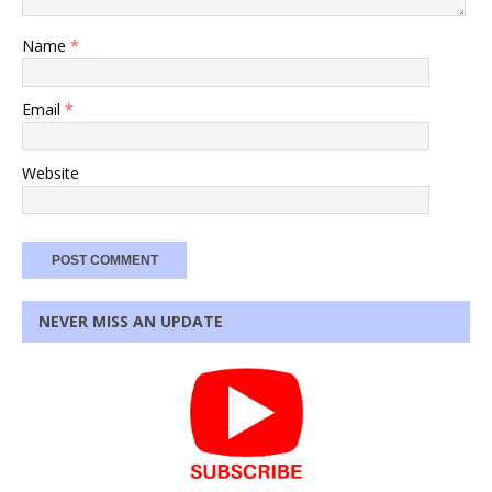
Name
*
Email
*
Website
NEVER MISS AN UPDATE