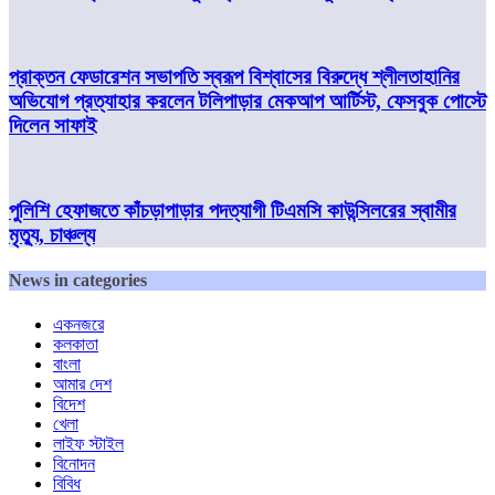
প্রাক্তন ফেডারেশন সভাপতি স্বরূপ বিশ্বাসের বিরুদ্ধে শ্লীলতাহানির
অভিযোগ প্রত্যাহার করলেন টলিপাড়ার মেকআপ আর্টিস্ট, ফেসবুক পোস্টে
দিলেন সাফাই
পুলিশি হেফাজতে কাঁচড়াপাড়ার পদত্যাগী টিএমসি কাউন্সিলরের স্বামীর
মৃত্যু, চাঞ্চল্য
News in categories
একনজরে
কলকাতা
বাংলা
আমার দেশ
বিদেশ
খেলা
লাইফ স্টাইল
বিনোদন
বিবিধ