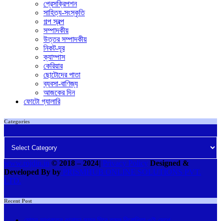
প্রেসক্রিপশন
সাহিত্য-সংস্কৃতি
গল্প স্বল্প
সম্পাদকীয়
উত্তর সম্পাদকীয়
নিকট-দূর
ক্যাম্পাস
কেরিয়ার
ছোটোদের পাতা
ব্যবসা-বাণিজ্য
আজকের দিন
ফোটো গ্যালারি
Categories
Categories
www.rojdin.in
© 2018
–
2024
|
Privacy Policy
Designed &
Developed By by
PRISMHUB ONLINE SOLUTIONS PVT.
LTD.
Recent Post
মোহন ভাগবতের কানাডা সফর ঘিরে তুমুল বিরোধিতা ওই দেশে