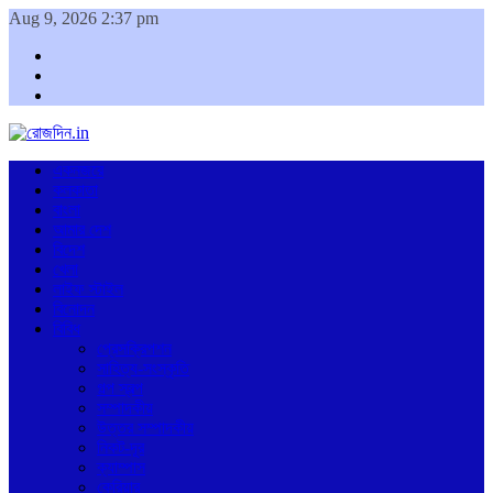
Aug 9, 2026 2:37 pm
Facebook
Twitter
Youtube
একনজরে
কলকাতা
বাংলা
আমার দেশ
বিদেশ
খেলা
লাইফ স্টাইল
বিনোদন
বিবিধ
প্রেসক্রিপশন
সাহিত্য-সংস্কৃতি
গল্প স্বল্প
সম্পাদকীয়
উত্তর সম্পাদকীয়
নিকট-দূর
ক্যাম্পাস
কেরিয়ার