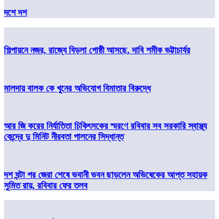
দশে দশ
শিল্পায়নে নজর, রাজ্যে বিড়লা গোষ্ঠী আসছে, দাবি শমীক ভট্টাচার্যর
মালদায় বালক কে খুনের অভিযোগ বিমাতার বিরুদ্ধে
আর জি করের নির্যাতিতা চিকিৎসকের স্মরণে রবিবার সব সরকারি স্বাস্থ্য
কেন্দ্রে দু মিনিট নীরবতা পালনের সিদ্ধান্ত
দশ ঘন্টা পর জেরা শেষে ভবানী ভবন ছাড়লেন অভিষেকের আপ্ত সহায়ক
সুমিত রায়, রবিবার ফের তলব