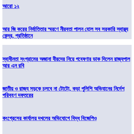
আরো ১২
আর জি করের নির্যাতিতার স্মরণে নীরবতা পালন হোল সব সরকারি স্বাস্থ্য
কেন্দ্র, প্রতিষ্ঠানে
স্বাধীনতা সংগ্রামের অজানা বীরদের নিয়ে গবেষণার ডাক দিলেন রাজ্যপাল
আর এন রবি
জাতীয় ও রাজ্য সড়কে চলবে না টোটো, কড়া পুলিশি অভিযানের নির্দেশ
পরিবহণ দফতরের
কংগ্রেসের কার্যালয় দখলের অভিযোগে বিদ্ধ বিজেপিও