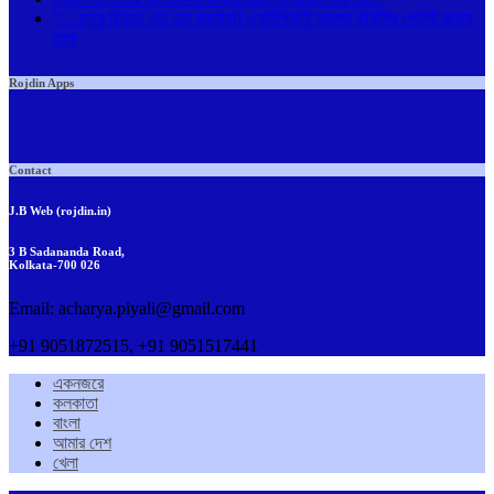
“…মানুষ চিনতে এত ভুল করলাম!! এনসিপিআই সাংসদ কাকলির পোস্টে জল্পনা
তুঙ্গে
Rojdin Apps
Contact
J.B Web (rojdin.in)
3 B Sadananda Road,
Kolkata-700 026
Email: acharya.piyali@gmail.com
+91 9051872515, +91 9051517441
একনজরে
কলকাতা
বাংলা
আমার দেশ
খেলা