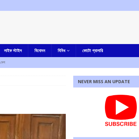
লাইফ স্টাইল
বিনোদন
বিবিধ
ফোটো গ্যালারি
দেশ
তুমুল বিক্ষোভ
আমার বাংলা
NEVER MISS AN UPDATE
োধিতা ওই দেশে
আমার দেশ
সাংসদ কাকলির পোস্টে জল্পনা তুঙ্গে
আমার বাংলা
হোল সব সরকারি স্বাস্থ্য কেন্দ্র, প্রতিষ্ঠানে
আমার বাংলা
রধোর, উত্তেজনা ডোমজুর এলাকায়..
বাংলা