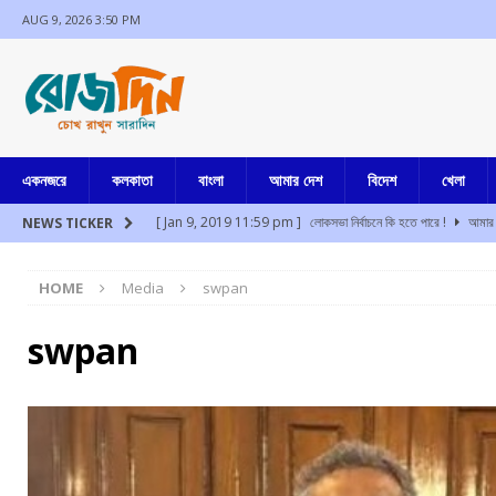
AUG 9, 2026 3:50 PM
একনজরে
কলকাতা
বাংলা
আমার দেশ
বিদেশ
খেলা
[ Jan 9, 2019 11:59 pm ]
লোকসভা নির্বাচনে কি হতে পারে !
আমার 
NEWS TICKER
[ Aug 9, 2026 2:59 pm ]
হালিশহরে প্রাক্তন মুখ্যমন্ত্রী, তাঁর বিরুদ্ধে 
HOME
Media
swpan
[ Aug 9, 2026 1:58 pm ]
মোহন ভাগবতের কানাডা সফর ঘিরে তুমুল বির
[ Aug 9, 2026 12:45 pm ]
“…মানুষ চিনতে এত ভুল করলাম!! এনসিপিআই 
swpan
[ Aug 9, 2026 12:43 pm ]
আরো ১২
আমার বাংলা
[ Aug 9, 2026 12:42 pm ]
আর জি করের নির্যাতিতার স্মরণে নীরবতা পালন 
[ Jul 17, 2024 3:35 pm ]
চুরির অপবাদে একই পরিবারের ৩ সদস্যকে মা