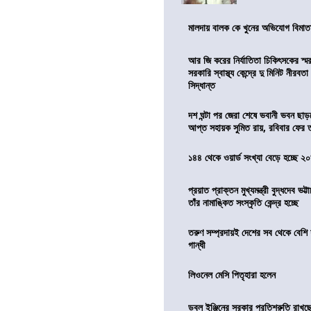
মালদায় বালক কে খুনের অভিযোগ বিমাতা
আর জি করের নির্যাতিতা চিকিৎসকের স্ম
সরকারি স্বাস্থ্য কেন্দ্রে দু মিনিট নীরবত
সিদ্ধান্ত
দশ ঘন্টা পর জেরা শেষে ভবানী ভবন ছা
আপ্ত সহায়ক সুমিত রায়, রবিবার ফের
১৪৪ থেকে ওয়ার্ড সংখ্যা বেড়ে হচ্ছে ২
প্রয়াত প্রাক্তন মুখ্যমন্ত্রী বুদ্ধদেব ভট্টা
তাঁর নামাঙ্কিত সংস্কৃতি কেন্দ্র হচ্ছে
তরুণ সম্প্রদায়ই দেশের সব থেকে বেশি 
গান্ধী
লিওনেল মেসি পিতৃহারা হলেন
ডবল ইঞ্জিনের সরকার প্রতিশ্রুতি রাখছে