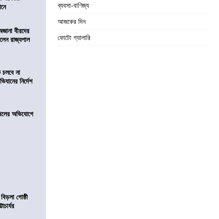
ব্যবসা-বাণিজ্য
ঠানে
আজকের দিন
 অজানা বীরদের
ফোটো গ্যালারি
িলেন রাজ্যপাল
ে চলবে না
িযানের নির্দেশ
 দখলের অভিযোগে
 বিড়লা গোষ্ঠী
াচার্যর