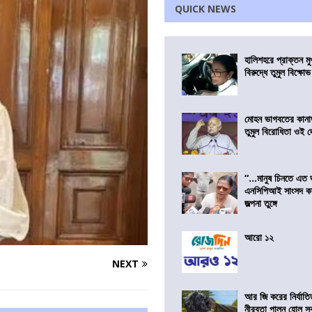
QUICK NEWS
হালিশহরে প্রাক্তন মুখ্
বিরুদ্ধে তুমুল বিক্ষোভ
মোহন ভাগবতের কানা
তুমুল বিরোধিতা ওই দ
“…মানুষ চিনতে এত 
এনসিপিআই সাংসদ কা
জল্পনা তুঙ্গে
আরো ১২
NEXT
আর জি করের নির্যাতি
নীরবতা পালন হোল স