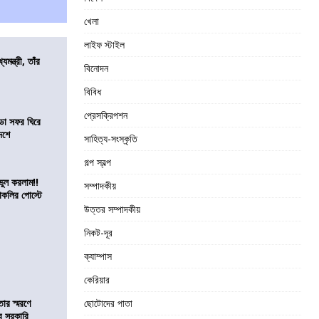
খেলা
লাইফ স্টাইল
যমন্ত্রী, তাঁর
বিনোদন
বিবিধ
প্রেসক্রিপশন
ডা সফর ঘিরে
েশে
সাহিত্য-সংস্কৃতি
গল্প স্বল্প
ভুল করলাম!!
সম্পাদকীয়
কলির পোস্টে
উত্তর সম্পাদকীয়
নিকট-দূর
ক্যাম্পাস
কেরিয়ার
তার স্মরণে
ছোটোদের পাতা
ব সরকারি