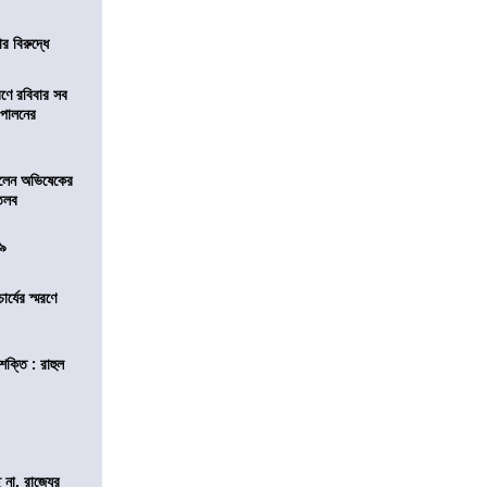
র বিরুদ্ধে
রণে রবিবার সব
া পালনের
ড়লেন অভিষেকের
 তলব
০৯
চার্যের স্মরণে
শক্তি : রাহুল
 না, রাজ্যের