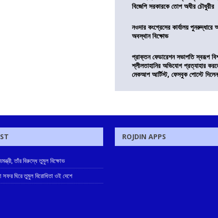
বিজেপি সরকারকে তোপ অধীর চৌধুরীর
নওদার কংগ্রেসের কার্যালয় পুনরুদ্ধারে 
অবস্থান বিক্ষোভ
প্রাক্তন ফেডারেশন সভাপতি স্বরূপ বিশ্
শ্লীলতাহানির অভিযোগ প্রত্যাহার কর
মেকআপ আর্টিস্ট, ফেসবুক পোস্টে দিলে
OST
ROJDIN APPS
ন্ত্রী, তাঁর বিরুদ্ধে তুমুল বিক্ষোভ
 সফর ঘিরে তুমুল বিরোধিতা ওই দেশে