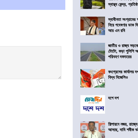
স্বাস্থ্য কেন্দ্র, প্রতিষ্
স্বাধীনতা সংগ্রামের
নিয়ে গবেষণার ডাক দ
আর এন রবি
জাতীয় ও রাজ্য সড়ক
টোটো, কড়া পুলিশি অভ
পরিবহণ দফতরের
কংগ্রেসের কার্যালয়
বিদ্ধ বিজেপিও
দশে দশ
শিল্পায়নে নজর, রাজ্যে
আসছে, দাবি শমীক ভট্ট