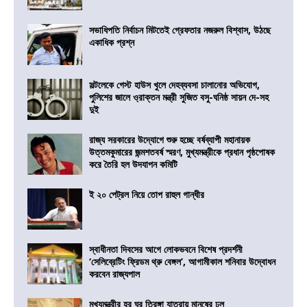
সভাধিপতি নির্বাচন মিটতেই গ্রেফতার নজরুল বিশ্বাস, উঠছে
একাধিক প্রশ্ন
সল্টলেকে গেস্ট হাউস খুলে দেহব্যবসা চালানোর অভিযোগ,
পুলিশের জালে ও্রাক্তন মন্ত্রী সুজিত বসু-ঘনিষ্ঠ সায়ন দে-সহ
দুই
রাজ্য সরকারের উদ্যোগে শুরু হচ্ছে বর্ষব্যাপী মহানায়ক
উত্তমকুমারের জন্মশতবর্ষ স্মরণ, মুখ্যমন্ত্রীকে প্রধান পৃষ্ঠপোষক
করে তৈরি হল উদযাপন কমিটি
ই ২০ পেট্রল নিয়ে তোপ রাহুল গান্ধীর
স্বাধীনতা দিবসের আগে লোকভবনে বিশেষ প্রদর্শনী
‘সেলিব্রেটিং ফ্রিডম থ্রু বেঙ্গল’, আগামীকাল শনিবার উদ্বোধন
করবেন রাজ্যপাল
মুখ্যমন্ত্রীর হর ঘর তিরঙ্গা যাত্রায় মানুষের ঢল