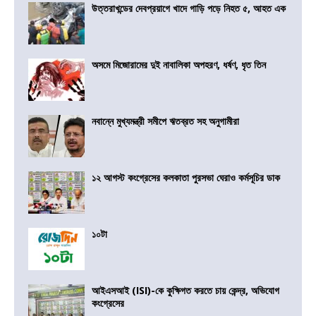
উত্তরাখন্ডের দেবপ্রয়াগে খাদে গাড়ি পড়ে নিহত ৫, আহত এক
অসমে মিজোরামের দুই নাবালিকা অপহরণ, ধর্ষণ, ধৃত তিন
নবান্নে মুখ্যমন্ত্রী সমীপে ঋতব্রত সহ অনুগামীরা
১২ আগস্ট কংগ্রেসের কলকাতা পুরসভা ঘেরাও কর্মসূচির ডাক
১০টা
আইএসআই (ISI)-কে কুক্ষিগত করতে চায় কেন্দ্র, অভিযোগ
কংগ্রেসের