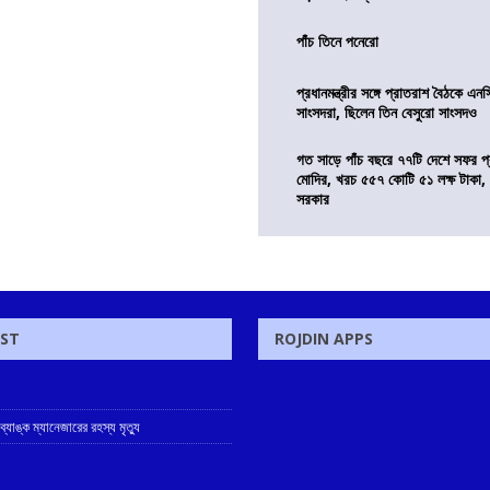
পাঁচ তিনে পনেরো
প্রধানমন্ত্রীর সঙ্গে প্রাতরাশ বৈঠকে এ
সাংসদরা, ছিলেন তিন বেসুরো সাংসদও
গত সাড়ে পাঁচ বছরে ৭৭টি দেশে সফর প্রধ
মোদির, খরচ ৫৫৭ কোটি ৫১ লক্ষ টাকা,
সরকার
OST
ROJDIN APPS
 ব্যাঙ্ক ম্যানেজারের রহস্য মৃত্যু