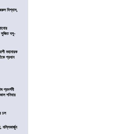
জরুল বিশ্বাস,
ালানোর
 সুজিত বসু-
্যাপী মহানায়ক
্রীকে প্রধান
 প্রদর্শনী
মীকাল শনিবার
ের ঢল
, মল্লিকার্জুন