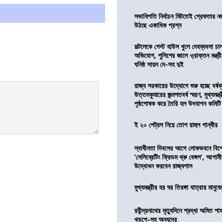
সভাধিপতি নির্বাচন মিটতেই গ্রেফতার ন
উঠছে একাধিক প্রশ্ন
সল্টলেকে গেস্ট হাউস খুলে দেহব্যবসা চ
অভিযোগ, পুলিশের জালে ও্রাক্তন মন্ত্রী
ঘনিষ্ঠ সায়ন দে-সহ দুই
রাজ্য সরকারের উদ্যোগে শুরু হচ্ছে বর্ষব
উত্তমকুমারের জন্মশতবর্ষ স্মরণ, মুখ্যমন্ত
পৃষ্ঠপোষক করে তৈরি হল উদযাপন কমিটি
ই ২০ পেট্রল নিয়ে তোপ রাহুল গান্ধীর
স্বাধীনতা দিবসের আগে লোকভবনে বিশেষ
‘সেলিব্রেটিং ফ্রিডম থ্রু বেঙ্গল’, আগা
উদ্বোধন করবেন রাজ্যপাল
মুখ্যমন্ত্রীর হর ঘর তিরঙ্গা যাত্রায় মানুষ
রবীন্দ্রনাথের মৃত্যুদিনে শ্রদ্ধা অমিত শাহ
খড়গে-সহ অন্যদের