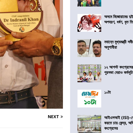
অসমে মিজোরামের দুই
অপহরণ, ধর্ষণ, ধৃত ত
নবান্নে মুখ্যমন্ত্রী 
অনুগামীরা
১২ আগস্ট কংগ্রেসে
পুরসভা ঘেরাও কর্মসূ
১০টা
NEXT
আইএসআই (ISI)-কে 
করতে চায় কেন্দ্র, অ
কংগ্রেসের