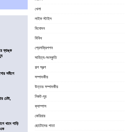
খেলা
লাইফ স্টাইল
বিনোদন
বিবিধ
প্রেসক্রিপশন
রে ব্যাঙ্ক
যু
সাহিত্য-সংস্কৃতি
গল্প স্বল্প
কিশোর সমীপে
সম্পাদকীয়
উত্তর সম্পাদকীয়
নিকট-দূর
র চেষ্টা,
ক্যাম্পাস
কেরিয়ার
য়াগে খাদে গাড়ি
ছোটোদের পাতা
 এক