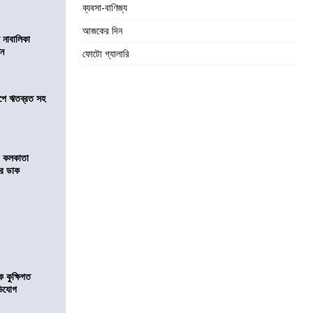
ব্যবসা-বাণিজ্য
আজকের দিন
 নাবালিকা
িন
ফোটো গ্যালারি
সমীপে ঋতব্রত সহ
র কলকাতা
চির ডাক
কুক্ষিগত
ভিযোগ