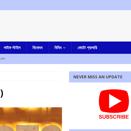
লাইফ স্টাইল
বিনোদন
বিবিধ
ফোটো গ্যালারি
দেশ
NEVER MISS AN UPDATE
হস্য মৃত্যু
আমার বাংলা
ী
এক নজরে
)
াহত
এক নজরে
ে নিহত ৫, আহত এক
এক নজরে
রধোর, উত্তেজনা ডোমজুর এলাকায়..
বাংলা