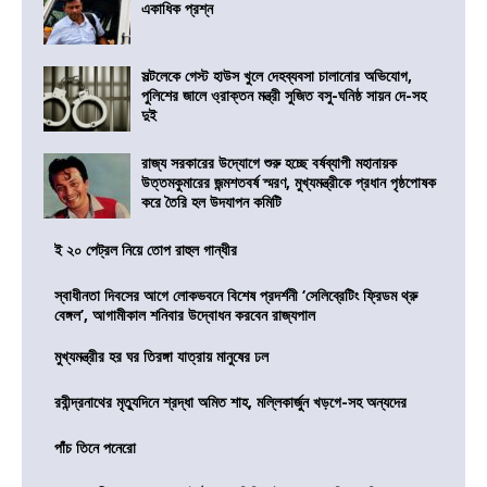
একাধিক প্রশ্ন
সল্টলেকে গেস্ট হাউস খুলে দেহব্যবসা চালানোর অভিযোগ,
পুলিশের জালে ও্রাক্তন মন্ত্রী সুজিত বসু-ঘনিষ্ঠ সায়ন দে-সহ
দুই
রাজ্য সরকারের উদ্যোগে শুরু হচ্ছে বর্ষব্যাপী মহানায়ক
উত্তমকুমারের জন্মশতবর্ষ স্মরণ, মুখ্যমন্ত্রীকে প্রধান পৃষ্ঠপোষক
করে তৈরি হল উদযাপন কমিটি
ই ২০ পেট্রল নিয়ে তোপ রাহুল গান্ধীর
স্বাধীনতা দিবসের আগে লোকভবনে বিশেষ প্রদর্শনী ‘সেলিব্রেটিং ফ্রিডম থ্রু
বেঙ্গল’, আগামীকাল শনিবার উদ্বোধন করবেন রাজ্যপাল
মুখ্যমন্ত্রীর হর ঘর তিরঙ্গা যাত্রায় মানুষের ঢল
রবীন্দ্রনাথের মৃত্যুদিনে শ্রদ্ধা অমিত শাহ, মল্লিকার্জুন খড়গে-সহ অন্যদের
পাঁচ তিনে পনেরো