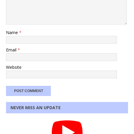
Name
*
Email
*
Website
NEVER MISS AN UPDATE