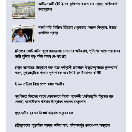
আইএসআই (ISI)-কে কুক্ষিগত করতে চায় কেন্দ্র, অভিযোগ
কংগ্রেসের
সভাধিপতি নির্বাচন মিটতেই গ্রেফতার নজরুল বিশ্বাস, উঠছে
একাধিক প্রশ্ন
সল্টলেকে গেস্ট হাউস খুলে দেহব্যবসা চালানোর অভিযোগ, পুলিশের জালে ও্রাক্তন
মন্ত্রী সুজিত বসু-ঘনিষ্ঠ সায়ন দে-সহ দুই
রাজ্য সরকারের উদ্যোগে শুরু হচ্ছে বর্ষব্যাপী মহানায়ক উত্তমকুমারের জন্মশতবর্ষ
স্মরণ, মুখ্যমন্ত্রীকে প্রধান পৃষ্ঠপোষক করে তৈরি হল উদযাপন কমিটি
ই ২০ পেট্রল নিয়ে তোপ রাহুল গান্ধীর
স্বাধীনতা দিবসের আগে লোকভবনে বিশেষ প্রদর্শনী ‘সেলিব্রেটিং ফ্রিডম থ্রু
বেঙ্গল’, আগামীকাল শনিবার উদ্বোধন করবেন রাজ্যপাল
মুখ্যমন্ত্রীর হর ঘর তিরঙ্গা যাত্রায় মানুষের ঢল
রবীন্দ্রনাথের মৃত্যুদিনে শ্রদ্ধা অমিত শাহ, মল্লিকার্জুন খড়গে-সহ অন্যদের