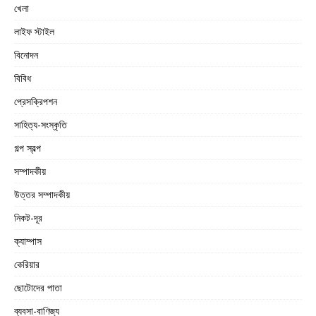
খেলা
লাইফ স্টাইল
বিনোদন
বিবিধ
প্রেসক্রিপশন
সাহিত্য-সংস্কৃতি
গল্প স্বল্প
সম্পাদকীয়
উত্তর সম্পাদকীয়
নিকট-দূর
ক্যাম্পাস
কেরিয়ার
ছোটোদের পাতা
ব্যবসা-বাণিজ্য