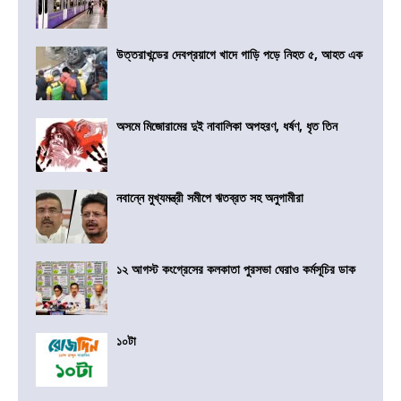
উত্তরাখন্ডের দেবপ্রয়াগে খাদে গাড়ি পড়ে নিহত ৫, আহত এক
অসমে মিজোরামের দুই নাবালিকা অপহরণ, ধর্ষণ, ধৃত তিন
নবান্নে মুখ্যমন্ত্রী সমীপে ঋতব্রত সহ অনুগামীরা
১২ আগস্ট কংগ্রেসের কলকাতা পুরসভা ঘেরাও কর্মসূচির ডাক
১০টা