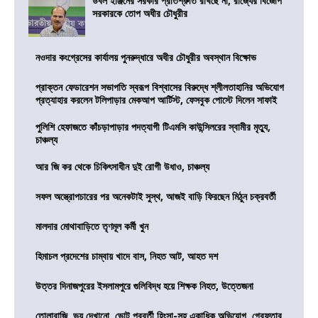
ডবল ইঞ্জিনের সরকার প্রতিশ্রুতি রাখছে না, রাজ্যের বিজেপি
সরকারকে তোপ অধীর চৌধুরীর
নওদার কংগ্রেসের কার্যালয় পুনরুদ্ধারে অধীর চৌধুরীর অবস্থান বিক্ষোভ
প্রাক্তন ফেডারেশন সভাপতি স্বরূপ বিশ্বাসের বিরুদ্ধে শ্লীলতাহানির অভিযোগ
প্রত্যাহার করলেন টলিপাড়ার মেকআপ আর্টিস্ট, ফেসবুক পোস্টে দিলেন সাফাই
পুলিশি হেফাজতে কাঁচড়াপাড়ার পদত্যাগী টিএমসি কাউন্সিলরের স্বামীর মৃত্যু,
চাঞ্চল্য
আর জি কর থেকে চিকিৎসাধীন দুই রোগী উধাও, চাঞ্চল্য
সফল অস্ত্রোপচারের পর অনেকটাই সুস্থ, আজই বাড়ি ফিরছেন মিঠুন চক্রবর্তী
মালদার মোথাবাড়িতে তৃণমূল কর্মী খুন
হিমাচল প্রদেশের চাম্বায় খাদে বাস, নিহত আট, আহত দশ
উত্তর দিনাজপুরের ইসলামপুরে গুলিবিদ্ধ হয়ে শিক্ষক নিহত, উত্তেজনা
তোলাবাজি, ভয় দেখানো, ভোট পরবর্তী হিংসা-সহ একাধিক অভিযোগ, গ্রেফতার