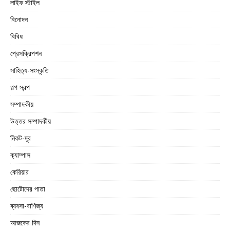
লাইফ স্টাইল
বিনোদন
বিবিধ
প্রেসক্রিপশন
সাহিত্য-সংস্কৃতি
গল্প স্বল্প
সম্পাদকীয়
উত্তর সম্পাদকীয়
নিকট-দূর
ক্যাম্পাস
কেরিয়ার
ছোটোদের পাতা
ব্যবসা-বাণিজ্য
আজকের দিন