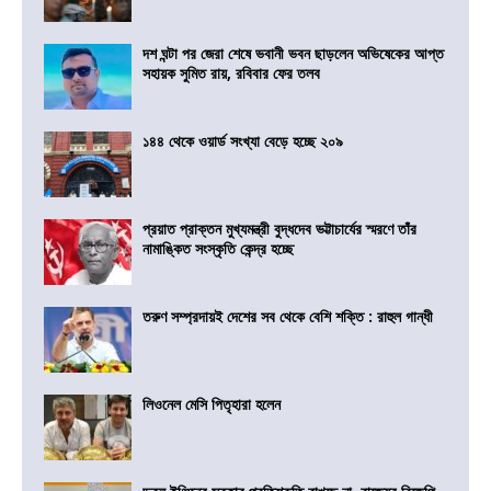
দশ ঘন্টা পর জেরা শেষে ভবানী ভবন ছাড়লেন অভিষেকের আপ্ত
সহায়ক সুমিত রায়, রবিবার ফের তলব
১৪৪ থেকে ওয়ার্ড সংখ্যা বেড়ে হচ্ছে ২০৯
প্রয়াত প্রাক্তন মুখ্যমন্ত্রী বুদ্ধদেব ভট্টাচার্যের স্মরণে তাঁর
নামাঙ্কিত সংস্কৃতি কেন্দ্র হচ্ছে
তরুণ সম্প্রদায়ই দেশের সব থেকে বেশি শক্তি : রাহুল গান্ধী
লিওনেল মেসি পিতৃহারা হলেন