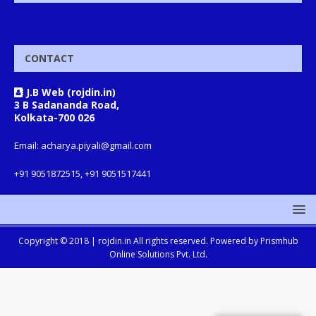
CONTACT
J.B Web (rojdin.in)
3 B Sadananda Road,
Kolkata-700 026
Email: acharya.piyali@gmail.com
+91 9051872515, +91 9051517441
Copyright © 2018 |
rojdin.in
All rights reserved. Powered by
Prismhub
Online Solutions Pvt. Ltd.