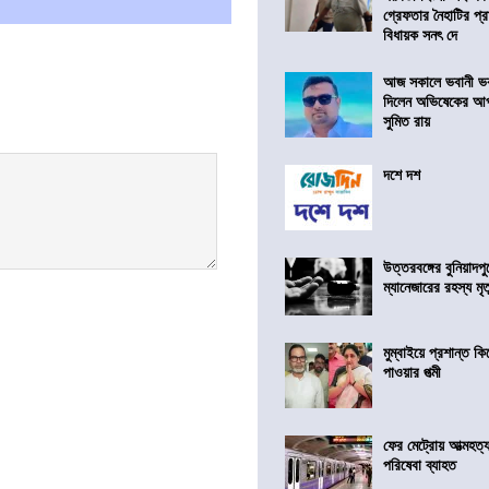
গ্রেফতার নৈহাটির প্র
বিধায়ক সনৎ দে
আজ সকালে ভবানী ভব
দিলেন অভিষেকের আপ
সুমিত রায়
দশে দশ
উত্তরবঙ্গের বুনিয়াদপু
ম্যানেজারের রহস্য মৃত্
মুম্বাইয়ে প্রশান্ত 
পাওয়ার পত্মী
ফের মেট্রোয় আত্মহত্যা
পরিষেবা ব্যাহত