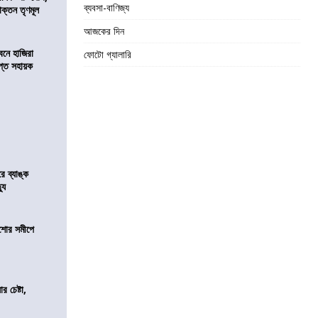
ব্যবসা-বাণিজ্য
াক্তন তৃণমূল
আজকের দিন
নে হাজিরা
ফোটো গ্যালারি
্ত সহায়ক
রে ব্যাঙ্ক
যু
কিশোর সমীপে
র চেষ্টা,