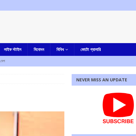
লাইফ স্টাইল
বিনোদন
বিবিধ
ফোটো গ্যালারি
দেশ
 বাড়ি ফিরছেন মিঠুন চক্রবর্তী
কলকাতা
NEVER MISS AN UPDATE
র বাংলা
হত আট, আহত দশ
আমার দেশ
য়ে শিক্ষক নিহত, উত্তেজনা
আমার বাংলা
া-সহ একাধিক অভিযোগ, গ্রেফতার নৈহাটির প্রাক্তন তৃণমূল বিধায়ক সনৎ দে
আমার বাংলা
রধোর, উত্তেজনা ডোমজুর এলাকায়..
বাংলা