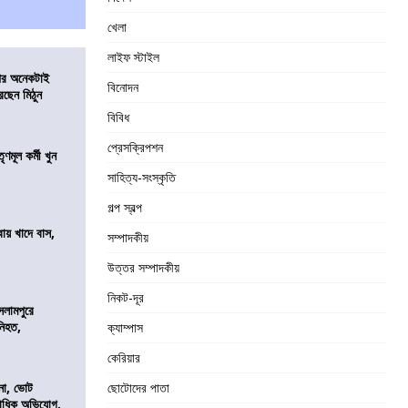
খেলা
লাইফ স্টাইল
 পর অনেকটাই
বিনোদন
রছেন মিঠুন
বিবিধ
প্রেসক্রিপশন
ণমূল কর্মী খুন
সাহিত্য-সংস্কৃতি
গল্প স্বল্প
বায় খাদে বাস,
সম্পাদকীয়
শ
উত্তর সম্পাদকীয়
নিকট-দূর
সলামপুরে
 নিহত,
ক্যাম্পাস
কেরিয়ার
নো, ভোট
ছোটোদের পাতা
কাধিক অভিযোগ,