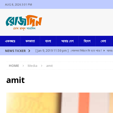
AUG 8, 2026 3:01 PM
একনজরে
কলকাতা
বাংলা
আমার দেশ
বিদেশ
খেলা
[ Jan 9, 2019 11:59 pm ]
লোকসভা নির্বাচনে কি হতে পারে !
আমার 
NEWS TICKER
[ Aug 8, 2026 2:25 pm ]
সফল অস্ত্রোপচারের পর অনেকটাই সুস্থ, আজই
HOME
Media
amit
[ Aug 8, 2026 1:16 pm ]
মালদার মোথাবাড়িতে তৃণমূল কর্মী খুন
আমা
[ Aug 8, 2026 12:32 pm ]
হিমাচল প্রদেশের চাম্বায় খাদে বাস, নি
amit
[ Aug 8, 2026 12:25 pm ]
উত্তর দিনাজপুরের ইসলামপুরে গুলিবিদ্ধ হ
[ Aug 8, 2026 10:55 am ]
তোলাবাজি, ভয় দেখানো, ভোট পরবর্তী হিংস
[ Jul 17, 2024 3:35 pm ]
চুরির অপবাদে একই পরিবারের ৩ সদস্যকে মা