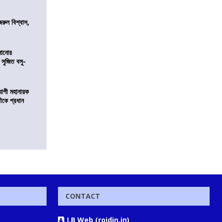
জরুল বিশ্বাস,
ালানোর
 সুজিত বসু-
্যাপী মহানায়ক
্রীকে প্রধান
CONTACT
J.B Web (rojdin.in)