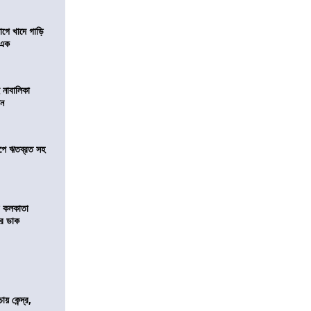
য়াগে খাদে গাড়ি
 এক
 নাবালিকা
িন
সমীপে ঋতব্রত সহ
র কলকাতা
চির ডাক
 কেন্দ্র,