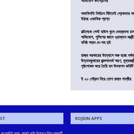
অভিযোগ কংগ্রেসের
সভাধিপতি নির্বাচন মিটতেই গ্রেফতার ন
উঠছে একাধিক প্রশ্ন
সল্টলেকে গেস্ট হাউস খুলে দেহব্যবসা চ
অভিযোগ, পুলিশের জালে ও্রাক্তন মন্ত্রী
ঘনিষ্ঠ সায়ন দে-সহ দুই
রাজ্য সরকারের উদ্যোগে শুরু হচ্ছে বর্ষব
উত্তমকুমারের জন্মশতবর্ষ স্মরণ, মুখ্যমন্ত
পৃষ্ঠপোষক করে তৈরি হল উদযাপন কমিটি
ই ২০ পেট্রল নিয়ে তোপ রাহুল গান্ধীর
OST
ROJDIN APPS
 অনেকটাই সুস্থ, আজই বাড়ি ফিরছেন মিঠুন চক্রবর্তী