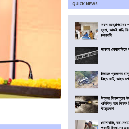
QUICK NEWS
সফল অস্ত্রোপচারের
সুস্থ, আজই বাড়ি ফি
চক্রবর্তী
মালদার মোথাবাড়িতে তৃ
হিমাচল প্রদেশের চাম্
নিহত আট, আহত দ
উত্তর দিনাজপুরের ই
গুলিবিদ্ধ হয়ে শিক্ষক
উত্তেজনা
তোলাবাজি, ভয় দেখা
পরবর্তী হিংসা-সহ এ