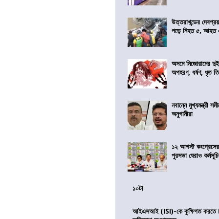
উত্তরাখন্ডের দেবপ্র
পড়ে নিহত ৫, আহত
অসমে মিজোরামের দুই
অপহরণ, ধর্ষণ, ধৃত ত
নবান্নে মুখ্যমন্ত্রী 
অনুগামীরা
১২ আগস্ট কংগ্রেসে
পুরসভা ঘেরাও কর্মসূ
১০টা
আইএসআই (ISI)-কে কুক্ষিগত করতে চায়