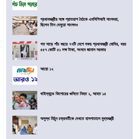
প্রধানমন্ত্রীর সঙ্গে প্রাতরাশ বৈঠকে এনসিপিআই সাংসদরা,
ছিলেন তিন বেসুরো সাংসদও
গত সাড়ে পাঁচ বছরে ৭৭টি দেশে সফর প্রধানমন্ত্রী মোদির, খরচ
৫৫৭ কোটি ৫১ লক্ষ টাকা, সংসদে জানাল সরকার
আরো ১২
থাইল্যান্ডে কিশোরের গুলিতে নিহত ২, আহত ১৫
অসুস্থ মিঠুন চক্রবর্তীকে দেখতে হাসপাতালে মুখ্যমন্ত্রী