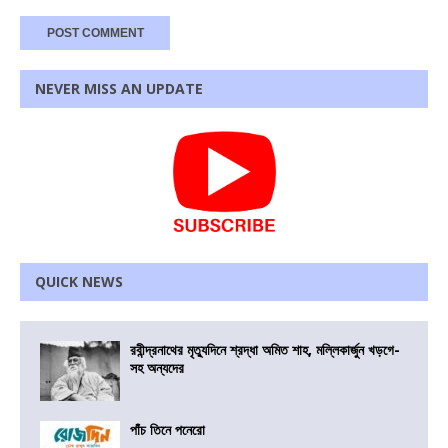
NEVER MISS AN UPDATE
QUICK NEWS
রবীন্দ্রনাথের মৃত্যুদিনে শ্রদ্ধা অমিত শাহ, মল্লিকার্জুন খড়গে-
সহ অন্যদের
পাঁচ তিনে পনেরো