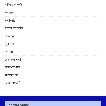
সাহিত্য-সংস্কৃতি
গল্প স্বল্প
সম্পাদকীয়
উত্তর সম্পাদকীয়
নিকট-দূর
ক্যাম্পাস
কেরিয়ার
ছোটোদের পাতা
ব্যবসা-বাণিজ্য
আজকের দিন
ফোটো গ্যালারি
CATEGORIES