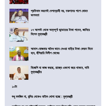
প্রতিবাদ করলেই দেশদ্রোহী নয়, তরুণদের পাশে মোহন
ভাগবত!
১৭ আগস্ট থেকে অন্নপূর্ণা ভান্ডারের টাকা পাবেন, জানিয়ে
দিলেন মুখ্যমন্ত্রী
আবাস যোজনায় অবৈধ ভাবে নেওয়া বাড়ির টাকা ফেরত দিতে
হবে, হুঁশিয়ারি দিলীপ ঘোষের
বিজেপি যা কাজ করছে, রাজ্যে একশো বছর থাকবে, দাবি
মুখ্যমন্ত্রীর
১০টা
শুধু মসজিদ না, মন্দির থেকেও মাইক খোলা হচ্ছে : মুখ্যমন্ত্রী