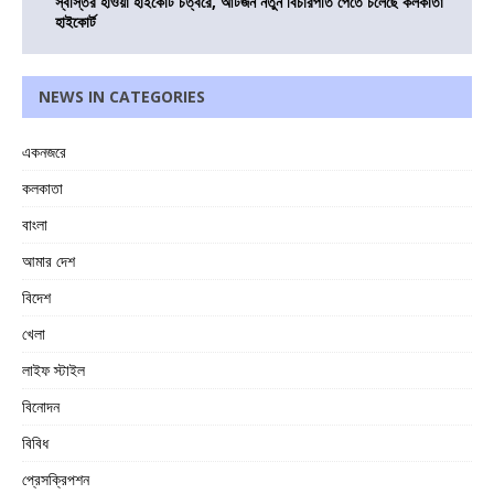
স্বস্তির হাওয়া হাইকোর্ট চত্বরে, আটজন নতুন বিচারপতি পেতে চলেছে কলকাতা
হাইকোর্ট
NEWS IN CATEGORIES
একনজরে
কলকাতা
বাংলা
আমার দেশ
বিদেশ
খেলা
লাইফ স্টাইল
বিনোদন
বিবিধ
প্রেসক্রিপশন