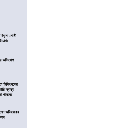
 বিড়লা গোষ্ঠী
াচার্যর
নের অভিযোগ
িতা চিকিৎসকের
রি স্বাস্থ্য
বতা পালনের
ড়লেন অভিষেকের
 তলব