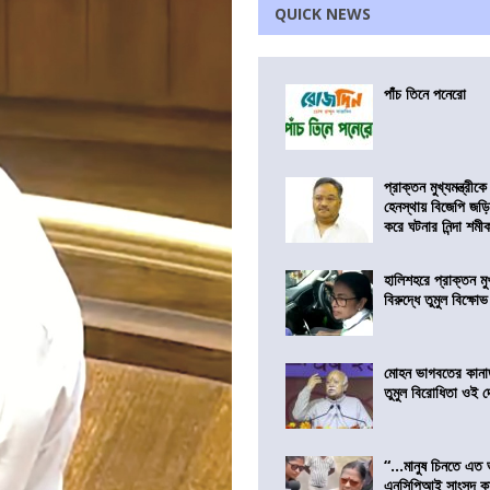
QUICK NEWS
পাঁচ তিনে পনেরো
প্রাক্তন মুখ্যমন্ত্রী
হেনস্থায় বিজেপি জড়
করে ঘটনার নিন্দা শমীক 
হালিশহরে প্রাক্তন মুখ্
বিরুদ্ধে তুমুল বিক্ষোভ
মোহন ভাগবতের কানা
তুমুল বিরোধিতা ওই দ
“…মানুষ চিনতে এত 
এনসিপিআই সাংসদ কা