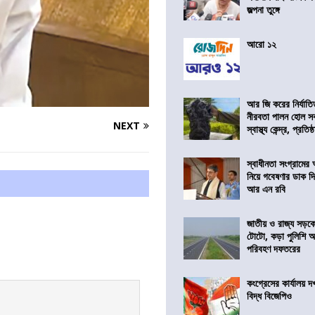
জল্পনা তুঙ্গে
আরো ১২
আর জি করের নির্যাতি
নীরবতা পালন হোল স
NEXT
স্বাস্থ্য কেন্দ্র, প্রতিষ্
স্বাধীনতা সংগ্রামের
নিয়ে গবেষণার ডাক দ
আর এন রবি
জাতীয় ও রাজ্য সড়ক
টোটো, কড়া পুলিশি অভ
পরিবহণ দফতরের
কংগ্রেসের কার্যালয়
বিদ্ধ বিজেপিও