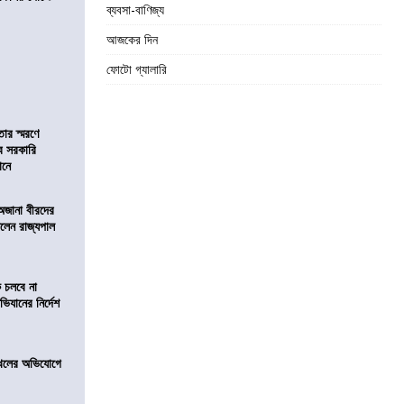
ব্যবসা-বাণিজ্য
আজকের দিন
ফোটো গ্যালারি
তার স্মরণে
ব সরকারি
ঠানে
 অজানা বীরদের
িলেন রাজ্যপাল
ে চলবে না
িযানের নির্দেশ
 দখলের অভিযোগে