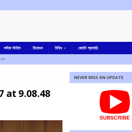
লাইফ স্টাইল
বিনোদন
বিবিধ
ফোটো গ্যালারি
দেশ
NEVER MISS AN UPDATE
পি জড়িত নয়, দাবি করে ঘটনার নিন্দা শমীক ভট্টাচার্যর
আমার বাংলা
তুমুল বিক্ষোভ
আমার বাংলা
 at 9.08.48
োধিতা ওই দেশে
আমার দেশ
সাংসদ কাকলির পোস্টে জল্পনা তুঙ্গে
আমার বাংলা
রধোর, উত্তেজনা ডোমজুর এলাকায়..
বাংলা