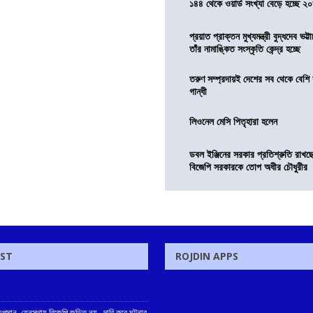
১৪৪ থেকে ওয়ার্ড সংখ্যা বেড়ে হচ্ছে ২
প্রয়াত প্রাক্তন মুখ্যমন্ত্রী বুদ্ধদেব ভট্টা
তাঁর নামাঙ্কিত সংস্কৃতি কেন্দ্র হচ্ছে
তরুণ সম্প্রদায়ই দেশের সব থেকে বেশি 
গান্ধী
লিওনেল মেসি পিতৃহারা হলেন
ডবল ইঞ্জিনের সরকার প্রতিশ্রুতি রাখছে
বিজেপি সরকারকে তোপ অধীর চৌধুরীর
OST
ROJDIN APPS
কে অপমান, হেনস্থায় বিজেপি জড়িত নয়, দাবি করে ঘটনার