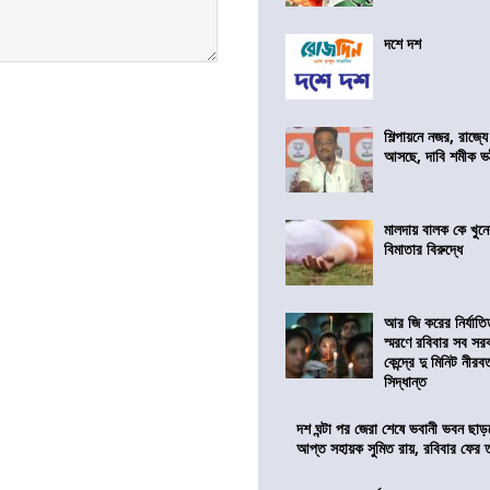
দশে দশ
শিল্পায়নে নজর, রাজ্যে
আসছে, দাবি শমীক ভট্ট
মালদায় বালক কে খু
বিমাতার বিরুদ্ধে
আর জি করের নির্যাত
স্মরণে রবিবার সব সরকা
কেন্দ্রে দু মিনিট নীর
সিদ্ধান্ত
দশ ঘন্টা পর জেরা শেষে ভবানী ভবন ছা
আপ্ত সহায়ক সুমিত রায়, রবিবার ফের