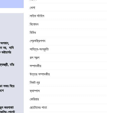
খেলা
লাইফ স্টাইল
বিনোদন
বিবিধ
প্রেসক্রিপশন
কে অপমান,
িত নয়, দাবি
সাহিত্য-সংস্কৃতি
ভট্টাচার্যর
গল্প স্বল্প
যমন্ত্রী, তাঁর
সম্পাদকীয়
উত্তর সম্পাদকীয়
নিকট-দূর
ডা সফর ঘিরে
েশে
ক্যাম্পাস
কেরিয়ার
ভুল করলাম!!
ছোটোদের পাতা
কলির পোস্টে