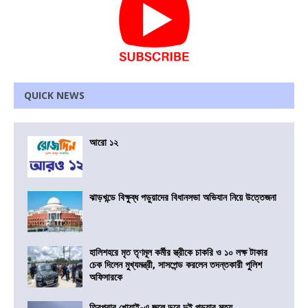
QUICK NEWS
আরো ১২
ঝাড়খন্ডে বিক্ষুব্ধ পড়ুয়াদের বিধানসভা অভিযান নিয়ে উত্তেজনা
হালিশহরে মৃত তৃণমূল কর্মীর স্ত্রীকে চাকরি ও ১০ লক্ষ টাকার
চেক দিলেন মুখ্যমন্ত্রী, সাসপেন্ড করলেন তদন্তকারী পুলিশ
অফিসারকে
ত্রিপুরার খোয়াই-এ জলে ডুবে দুই পড়ুয়ার মৃত্যু