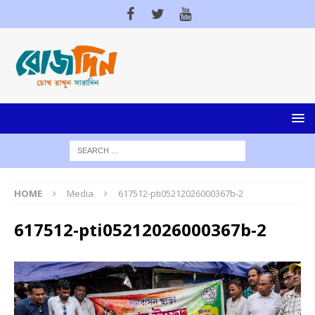
HOME
Media
617512-pti05212026000367b-2
617512-pti05212026000367b-2