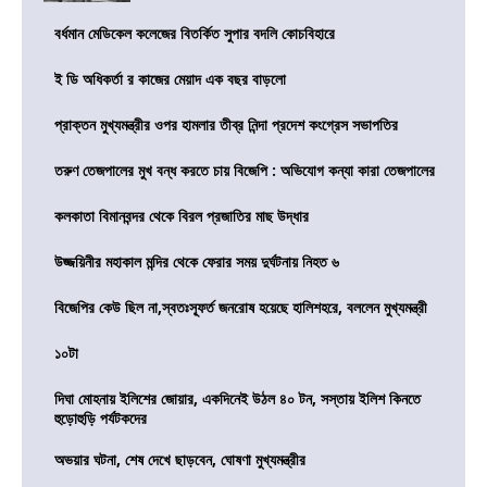
বর্ধমান মেডিকেল কলেজের বিতর্কিত সুপার বদলি কোচবিহারে
ই ডি অধিকর্তা র কাজের মেয়াদ এক বছর বাড়লো
প্রাক্তন মুখ্যমন্ত্রীর ওপর হামলার তীব্র নিন্দা প্রদেশ কংগ্রেস সভাপতির
তরুণ তেজপালের মুখ বন্ধ করতে চায় বিজেপি : অভিযোগ কন্যা কারা তেজপালের
কলকাতা বিমানবন্দর থেকে বিরল প্রজাতির মাছ উদ্ধার
উজ্জয়িনীর মহাকাল মন্দির থেকে ফেরার সময় দুর্ঘটনায় নিহত ৬
বিজেপির কেউ ছিল না,স্বতঃস্ফূর্ত জনরোষ হয়েছে হালিশহরে, বললেন মুখ্যমন্ত্রী
১০টা
দিঘা মোহনায় ইলিশের জোয়ার, একদিনেই উঠল ৪০ টন, সস্তায় ইলিশ কিনতে
হুড়োহুড়ি পর্যটকদের
অভয়ার ঘটনা, শেষ দেখে ছাড়বেন, ঘোষণা মুখ্যমন্ত্রীর