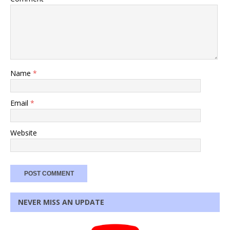
Name
*
Email
*
Website
NEVER MISS AN UPDATE