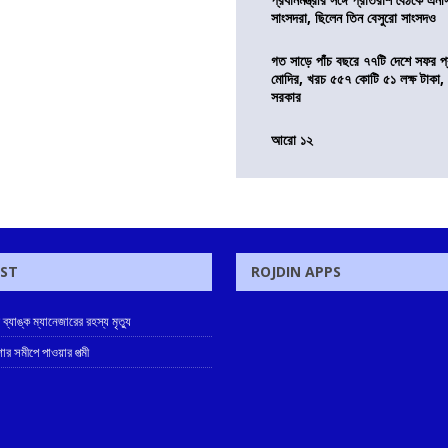
সাংসদরা, ছিলেন তিন বেসুরো সাংসদও
গত সাড়ে পাঁচ বছরে ৭৭টি দেশে সফর প্রধ
মোদির, খরচ ৫৫৭ কোটি ৫১ লক্ষ টাকা,
সরকার
আরো ১২
OST
ROJDIN APPS
ে ব্যাঙ্ক ম্যানেজারের রহস্য মৃত্যু
োর সমীপে পাওয়ার পত্মী