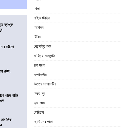
খেলা
লাইফ স্টাইল
ুরে ব্যাঙ্ক
বিনোদন
যু
বিবিধ
প্রেসক্রিপশন
কিশোর সমীপে
সাহিত্য-সংস্কৃতি
গল্প স্বল্প
র চেষ্টা,
সম্পাদকীয়
উত্তর সম্পাদকীয়
নিকট-দূর
য়াগে খাদে গাড়ি
 এক
ক্যাম্পাস
কেরিয়ার
 নাবালিকা
ছোটোদের পাতা
িন