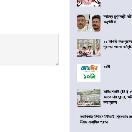
নবান্নে মুখ্যমন্ত্রী 
অনুগামীরা
১২ আগস্ট কংগ্রেসে
পুরসভা ঘেরাও কর্মসূ
১০টা
আইএসআই (ISI)-কে 
করতে চায় কেন্দ্র, অ
কংগ্রেসের
সভাধিপতি নির্বাচন মিটতেই গ্রেফতার ন
উঠছে একাধিক প্রশ্ন