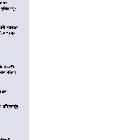
ালানোর
 সুজিত বসু-
্যাপী মহানায়ক
্রীকে প্রধান
 প্রদর্শনী
মীকাল শনিবার
ের ঢল
, মল্লিকার্জুন
নসিপিআই