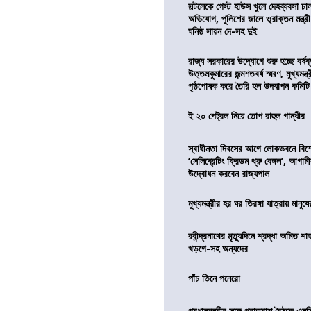
সল্টলেকে গেস্ট হাউস খুলে দেহব্যবসা চ
অভিযোগ, পুলিশের জালে ও্রাক্তন মন্ত্রী
ঘনিষ্ঠ সায়ন দে-সহ দুই
রাজ্য সরকারের উদ্যোগে শুরু হচ্ছে বর্ষব
উত্তমকুমারের জন্মশতবর্ষ স্মরণ, মুখ্যমন্ত
পৃষ্ঠপোষক করে তৈরি হল উদযাপন কমিটি
ই ২০ পেট্রল নিয়ে তোপ রাহুল গান্ধীর
স্বাধীনতা দিবসের আগে লোকভবনে বিশেষ
‘সেলিব্রেটিং ফ্রিডম থ্রু বেঙ্গল’, আগা
উদ্বোধন করবেন রাজ্যপাল
মুখ্যমন্ত্রীর হর ঘর তিরঙ্গা যাত্রায় মানুষ
রবীন্দ্রনাথের মৃত্যুদিনে শ্রদ্ধা অমিত শাহ
খড়গে-সহ অন্যদের
পাঁচ তিনে পনেরো
প্রধানমন্ত্রীর সঙ্গে প্রাতরাশ বৈঠকে এ