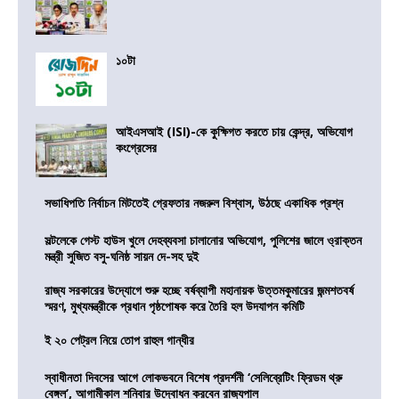
১০টা
আইএসআই (ISI)-কে কুক্ষিগত করতে চায় কেন্দ্র, অভিযোগ
কংগ্রেসের
সভাধিপতি নির্বাচন মিটতেই গ্রেফতার নজরুল বিশ্বাস, উঠছে একাধিক প্রশ্ন
সল্টলেকে গেস্ট হাউস খুলে দেহব্যবসা চালানোর অভিযোগ, পুলিশের জালে ও্রাক্তন
মন্ত্রী সুজিত বসু-ঘনিষ্ঠ সায়ন দে-সহ দুই
রাজ্য সরকারের উদ্যোগে শুরু হচ্ছে বর্ষব্যাপী মহানায়ক উত্তমকুমারের জন্মশতবর্ষ
স্মরণ, মুখ্যমন্ত্রীকে প্রধান পৃষ্ঠপোষক করে তৈরি হল উদযাপন কমিটি
ই ২০ পেট্রল নিয়ে তোপ রাহুল গান্ধীর
স্বাধীনতা দিবসের আগে লোকভবনে বিশেষ প্রদর্শনী ‘সেলিব্রেটিং ফ্রিডম থ্রু
বেঙ্গল’, আগামীকাল শনিবার উদ্বোধন করবেন রাজ্যপাল