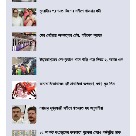
মুম্বাইয়ে প্রশান্ত কিশোর সমীপে পাওয়ার পত্মী
ফের মেট্রোয় আত্মহত্যার চেষ্টা, পরিসেবা ব্যাহত
উত্তরাখন্ডের দেবপ্রয়াগে খাদে গাড়ি পড়ে নিহত ৫, আহত এক
অসমে মিজোরামের দুই নাবালিকা অপহরণ, ধর্ষণ, ধৃত তিন
নবান্নে মুখ্যমন্ত্রী সমীপে ঋতব্রত সহ অনুগামীরা
১২ আগস্ট কংগ্রেসের কলকাতা পুরসভা ঘেরাও কর্মসূচির ডাক