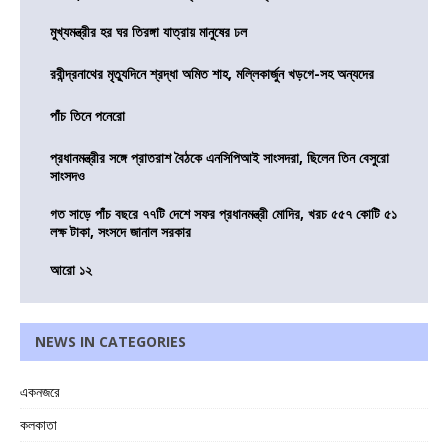
মুখ্যমন্ত্রীর হর ঘর তিরঙ্গা যাত্রায় মানুষের ঢল
রবীন্দ্রনাথের মৃত্যুদিনে শ্রদ্ধা অমিত শাহ, মল্লিকার্জুন খড়গে-সহ অন্যদের
পাঁচ তিনে পনেরো
প্রধানমন্ত্রীর সঙ্গে প্রাতরাশ বৈঠকে এনসিপিআই সাংসদরা, ছিলেন তিন বেসুরো
সাংসদও
গত সাড়ে পাঁচ বছরে ৭৭টি দেশে সফর প্রধানমন্ত্রী মোদির, খরচ ৫৫৭ কোটি ৫১
লক্ষ টাকা, সংসদে জানাল সরকার
আরো ১২
NEWS IN CATEGORIES
একনজরে
কলকাতা