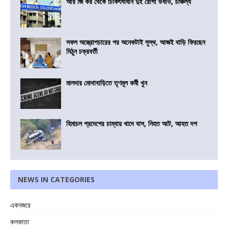
আর জি কর থেকে চিকিৎসাধীন দুই রোগী উধাও, চাঞ্চল্য
সফল অস্ত্রোপচারের পর অনেকটাই সুস্থ, আজই বাড়ি ফিরছেন
মিঠুন চক্রবর্তী
মালদার মোথাবাড়িতে তৃণমূল কর্মী খুন
হিমাচল প্রদেশের চাম্বায় খাদে বাস, নিহত আট, আহত দশ
NEWS IN CATEGORIES
একনজরে
কলকাতা