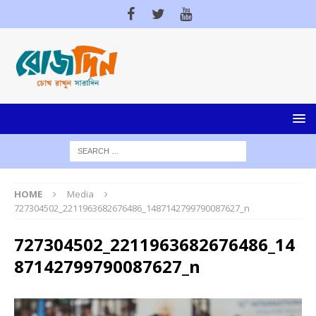
HOME
Media
727304502_2211963682676486_1487142799790087627_n
727304502_2211963682676486_14
87142799790087627_n