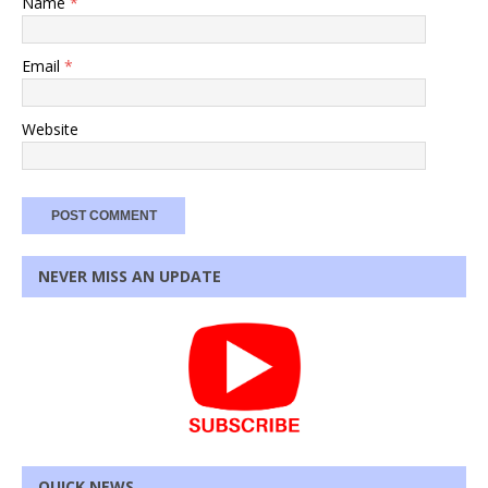
Name
*
Email
*
Website
NEVER MISS AN UPDATE
QUICK NEWS