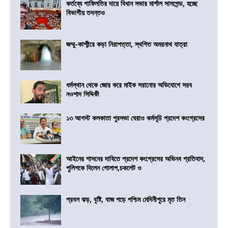
কর্তব্যে গাফিলতির দায়ে বিধান সভার মার্শাল সাসপেন্ড, হচ্ছে
বিভাগীয় তদন্তও
জম্মু-কাশ্মীরে কড়া নিরাপত্তা, স্থগিত অমরনাথ যাত্রা
ধর্মস্থান থেকে জোর করে মাইক সরানোর অভিযোগে সরব
নওশাদ সিদ্দিকী
১৩ আগস্ট কলকাতা পুরসভা ঘেরাও কর্মসূচি প্রদেশ কংগ্রেসের
আইনের শাসনের দাবিতে প্রদেশ কংগ্রেসের অভিনব প্রতিবাদ,
পুলিশকে দিলেন গোলাপ,চকলেট ও
প্রবল ঝড়, বৃষ্টি, বাজ পড়ে পশ্চিম মেদিনীপুরে মৃত তিন