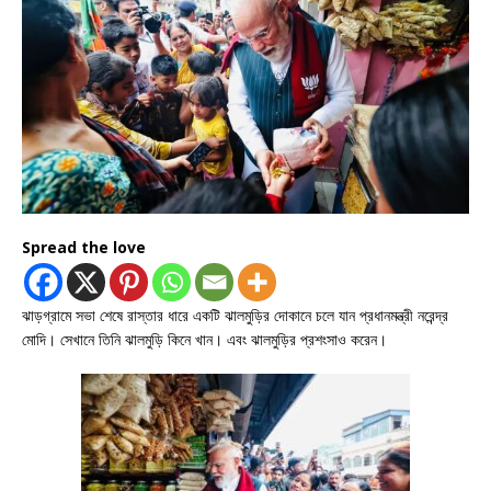
Spread the love
ঝাড়গ্রামে সভা শেষে রাস্তার ধারে একটি ঝালমুড়ির দোকানে চলে যান প্রধানমন্ত্রী নরেন্দ্র
মোদি। সেখানে তিনি ঝালমুড়ি কিনে খান। এবং ঝালমুড়ির প্রশংসাও করেন।