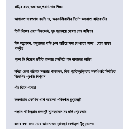
বাড়ির কাছে জমা জল,প্রাণ গেল শিশুর
আপাতত সারপ্লাস বদলি নয়, অন্তর্বর্তীকালীন নির্দেশ কলকাতা হাইকোর্টের
তিনি নিজের দেশে ফিরবেনই, দৃঢ প্রত্যয়ে ঘোষণা শেখ হাসিনার
নিট আন্দোলন, পড়ুয়াদের বাড়ি গুন্ডা পাঠিয়ে ক্ষমা চাওয়ানো হচ্ছে : তোপ রাহুল
গান্ধীর
গ্রুপ ডি নিয়োগ দুর্নীতি মামলায় চার্জশিটে নাম থাকাদের জামিন
নদিয়া জেলা পরিষদে ক্ষমতার পালাবদল, বিনা প্রতিদ্বন্দ্বিতায় সভাধিপতি নির্বাচিত
বিজেপির প্রণতি বিশ্বাস
পাঁচ তিনে পনেরো
কলকাতার একাধিক থানা আচমকা পরিদর্শনে মুখ্যমন্ত্রী
পঞ্জাবে পাকিস্তান মদতপুষ্ট সন্দেহভাজন নয় জঙ্গি গ্রেফতার
এবার রক্ষা কবচ চেয়ে আদালতের দ্বারস্থ বেপাত্তা টুলু মন্ডলও