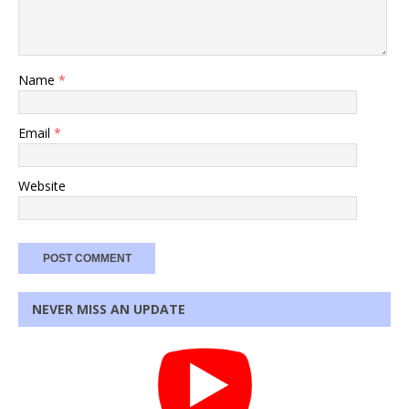
Name
*
Email
*
Website
NEVER MISS AN UPDATE