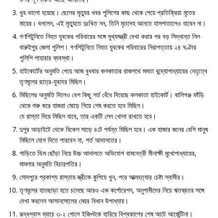
খুব ভালো হয়েছে। ছেলের মৃত্যুর খবর পুলিশের কাছ থেকে পেয়ে প্রতিক্রিয়া মৃতের
মায়ের। বললেন, এই মৃত্যুতে দুঃখিত নন, তিনি মৃতদেহ আনতে হাসপাতালেও যাবেন না।
গণপিটুনিতে নিহত যুবকের পরিবারের সঙ্গে মুখ্যমন্ত্রী দেখা করার পর বড় সিদ্ধান্ত নিল
বারুইপুর জেলা পুলিশ। গণপিটুনিতে নিহত যুবকের পরিবারের নিরাপত্তায় ২৪ ঘণ্টার
পুলিশি পাহারার ব্যবস্থা।
হাইকোর্টের অনুমতি পেয়ে আজ বুধবার কলকাতার রাজপথে মমতা বন্দ্যোপাধ্যায়ের নেতৃত্বে
তৃণমূলের ছাত্র-যুবদের মিছিল।
মিছিলের অনুমতি দিলেও বেশ কিছু শর্ত বেঁধে দিয়েছে কলকাতা হাইকোর্ট। বালিগঞ্জ ফাঁড়ি
থেকে শুরু করে হাজরা মোড়ে গিয়ে শেষ করতে হবে মিছিল।
যে রাস্তা দিয়ে মিছিল যাবে, তার একটি লেন খোলা রাখতে হবে।
দুপুর আড়াইটে থেকে বিকেল সাড়ে ৪টে পর্যন্ত মিছিল হবে। এক হাজার জনের বেশি মানুষ
মিছিলে যোগ দিতে পারবেন না, শর্ত আদালতের।
গাড়িতে ডিম ছোঁড়া নিয়ে উচ্চ আদালতে অভিযোগ বামনেত্রী মীনাক্ষী মুখোপাধ্যায়ের,
মামলার অনুমতি বিচারপতির।
সোদপুরে প্রকাশ্য রাস্তায় স্ত্রীকে কুপিয়ে খুন, পরে আত্মহত্যার চেষ্টা স্বামীর।
তৃণমূলের হাতছাড়া হতে চলেছে আরও এক কর্পোরেশন, অনুগামীদের নিয়ে ঋতব্রতর সঙ্গে
দেখা করলেন আসানসোলের মেয়র বিধান উপাধ্যায়।
রূদ্ধশ্বাস ম্যাচে ৩-২ গোলে ইজিপ্টকে হারিয়ে বিশ্বকাপের শেষ আটে আর্জেন্টিনা।