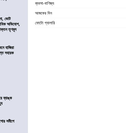
ব্যবসা-বাণিজ্য
আজকের দিন
নো, ভোট
ফোটো গ্যালারি
কাধিক অভিযোগ,
াক্তন তৃণমূল
নে হাজিরা
্ত সহায়ক
রে ব্যাঙ্ক
যু
কিশোর সমীপে