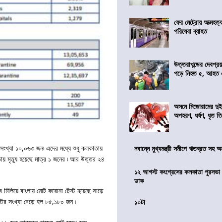
ফের মেট্রোয় আত্মহত্যা
পরিষেবা ব্যাহত
উত্তরাখন্ডের দেবপ্র
পড়ে নিহত ৫, আহত
অসমে মিজোরামের দুই
অপহরণ, ধর্ষণ, ধৃত ত
সংখ্যা ১০,০৬৩ জন৷ এদের মধ্যে শুধু কলকাতায়
নবান্নে মুখ্যমন্ত্রী সমীপে ঋতব্রত সহ অ
য় মৃত্যু হয়েছে মাত্র ১ জনের ৷ আর উত্তর ২৪
১২ আগস্ট কংগ্রেসের কলকাতা পুরসভা ঘ
ডাক
মিলিয়ে বাংলায় মোট করোনা টেস্ট হয়েছে সাড়ে
্টের সংখ্যা বেড়ে হল ৮৫,১৮০ জন ৷
১০টা