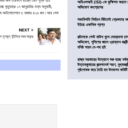
৬৬ জন৷ তারফলে রাজ্যে মোট সুস্থ হয়ে
আইএসআই (ISI)-কে কুক্ষিগত করতে চায়
মৃত্যুহার৷ ১৭ জানুয়ারির তথ্য অনুযায়ী,
অভিযোগ কংগ্রেসের
 ৷ হোম আইসোলেশনে ৫ হাজার ৪২৯ জন ৷ আর সেফ
সভাধিপতি নির্বাচন মিটতেই গ্রেফতার ন
উঠছে একাধিক প্রশ্ন
NEXT
ল তৃণমূল; টুইটারে সরব শুভেন্দু
সল্টলেকে গেস্ট হাউস খুলে দেহব্যবসা চ
অভিযোগ, পুলিশের জালে ও্রাক্তন মন্ত্রী
ঘনিষ্ঠ সায়ন দে-সহ দুই
রাজ্য সরকারের উদ্যোগে শুরু হচ্ছে বর্ষব
উত্তমকুমারের জন্মশতবর্ষ স্মরণ, মুখ্যমন্ত
পৃষ্ঠপোষক করে তৈরি হল উদযাপন কমিটি