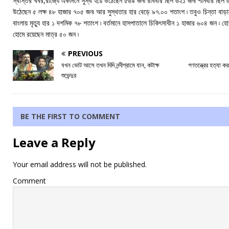
স্বস্তির খবর,রাজ্যে একদিনে সুস্থ হয়ে উঠেছেন ৫৬৯ জন৷ রবিবার ছিল ৬২১ জন৷ শনিবার ছিল ৬
উঠেছেন ৫ লক্ষ ৪৮ হাজার ৭০৫ জন৷ আর সুস্থতার হার বেড়ে ৯৭.০০ শতাংশ ৷ তবুও চিন্তা বাড়াচ্ছে 
বাংলায় মৃত্যু হার ১ দশমিক ৭৮ শতাংশ ৷ বর্তমানে হাসপাতালে চিকিৎসাধীন ১ হাজার ৬০৪ জন
হোমে রয়েছেন মাত্র ৫০ জন ৷
PREVIOUS
যখন ভোট আসে তখন দিদি নন্দীগ্রামে যান, কটাক্ষ
গণতন্ত্রের হত্যা কর
শুভেন্দুর
BE THE FIRST TO COMMENT
Leave a Reply
Your email address will not be published.
Comment