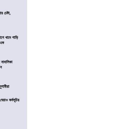
র চেষ্টা,
য়াগে খাদে গাড়ি
 এক
 নাবালিকা
িন
নুগামীরা
েরাও কর্মসূচির