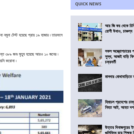
QUICK NEWS
আর জি কর থেকে চিকি
রোগী উধাও, চাঞ্চল্য
না নমুনা টেস্ট হয়েছে প্রায় ১৯ হাজার ৷ তারফলে
সফল অস্ত্রোপচারের
্রান্ত ৩৮৯ জন৷ মৃত্যু হয়েছে আরও ১০ জনের ৷
সুস্থ, আজই বাড়ি ফি
য়নি করোনা ৷
চক্রবর্তী
মালদার মোথাবাড়িতে তৃ
হিমাচল প্রদেশের চাম্
নিহত আট, আহত দ
উত্তর দিনাজপুরের ই
গুলিবিদ্ধ হয়ে শিক্ষক