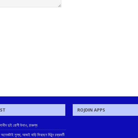
OST
ROJDIN APPS
াধীন দুই রোগী উধাও, চাঞ্চল্য
 অনেকটাই সুস্থ, আজই বাড়ি ফিরছেন মিঠুন চক্রবর্তী