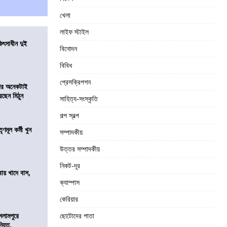
খেলা
লাইফ স্টাইল
ৎসাধীন দুই
বিনোদন
বিবিধ
প্রেসক্রিপশন
 পর অনেকটাই
রছেন মিঠুন
সাহিত্য-সংস্কৃতি
গল্প স্বল্প
ণমূল কর্মী খুন
সম্পাদকীয়
উত্তর সম্পাদকীয়
নিকট-দূর
বায় খাদে বাস,
শ
ক্যাম্পাস
কেরিয়ার
সলামপুরে
ছোটোদের পাতা
 নিহত,