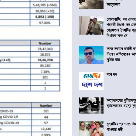
উত্তেজনা
তোলাবাজি, ভয় দেখা
পরবর্তী হিংসা-সহ এ
গ্রেফতার নৈহাটির প্র
বিধায়ক সনৎ দে
আজ সকালে ভবানী ভব
দিলেন অভিষেকের আপ
সুমিত রায়
দশে দশ
উত্তরবঙ্গের বুনিয়াদপু
ম্যানেজারের রহস্য মৃত্
মুম্বাইয়ে প্রশান্ত 
পাওয়ার পত্মী