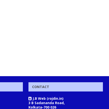
CONTACT
J.B Web (rojdin.in)
3 B Sadananda Road,
Kolkata-700 026