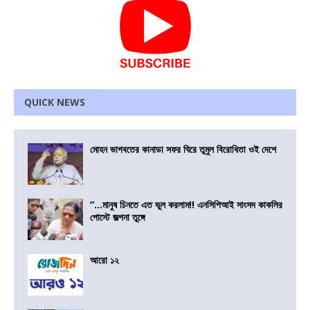
QUICK NEWS
মোহন ভাগবতের কানাডা সফর ঘিরে তুমুল বিরোধিতা ওই দেশে
“…মানুষ চিনতে এত ভুল করলাম!! এনসিপিআই সাংসদ কাকলির
পোস্টে জল্পনা তুঙ্গে
আরো ১২