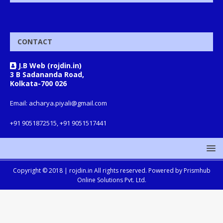
CONTACT
J.B Web (rojdin.in)
3 B Sadananda Road,
Kolkata-700 026
Email: acharya.piyali@gmail.com
+91 9051872515, +91 9051517441
Copyright © 2018 |
rojdin.in
All rights reserved. Powered by
Prismhub
Online Solutions Pvt. Ltd.