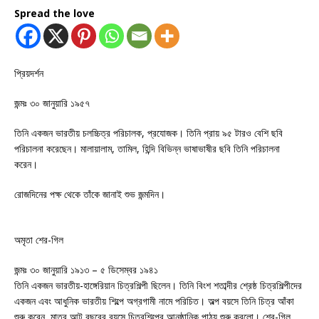
Spread the love
প্রিয়দর্শন
জন্মঃ ৩০ জানুয়ারি ১৯৫৭
তিনি একজন ভারতীয় চলচ্চিত্র পরিচালক, প্রযোজক। তিনি প্রায় ৯৫ টারও বেশি ছবি
পরিচালনা করেছেন। মালায়ালাম, তামিল, হিন্দি বিভিন্ন ভাষাভাষীর ছবি তিনি পরিচালনা
করেন।
রোজদিনের পক্ষ থেকে তাঁকে জানাই শুভ জন্মদিন।
অমৃতা শের-গিল
জন্মঃ ৩০ জানুয়ারি ১৯১৩ – ৫ ডিসেম্বর ১৯৪১
তিনি একজন ভারতীয়-হাঙ্গেরিয়ান চিত্রশিল্পী ছিলেন। তিনি বিংশ শতাব্দীর শ্রেষ্ঠ চিত্রশিল্পীদের
একজন এবং আধুনিক ভারতীয় শিল্পে অগ্রগামী নামে পরিচিত। অল্প বয়সে তিনি চিত্র আঁকা
শুরু করেন, মাত্র আট বছরের বয়সে চিত্রশিল্পের আনুষ্ঠানিক পাঠ্য শুরু করলো। শের-গিল