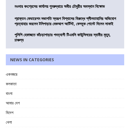
নওদার কংগ্রেসের কার্যালয় পুনরুদ্ধারে অধীর চৌধুরীর অবস্থান বিক্ষোভ
প্রাক্তন ফেডারেশন সভাপতি স্বরূপ বিশ্বাসের বিরুদ্ধে শ্লীলতাহানির অভিযোগ
প্রত্যাহার করলেন টলিপাড়ার মেকআপ আর্টিস্ট, ফেসবুক পোস্টে দিলেন সাফাই
পুলিশি হেফাজতে কাঁচড়াপাড়ার পদত্যাগী টিএমসি কাউন্সিলরের স্বামীর মৃত্যু,
চাঞ্চল্য
NEWS IN CATEGORIES
একনজরে
কলকাতা
বাংলা
আমার দেশ
বিদেশ
খেলা