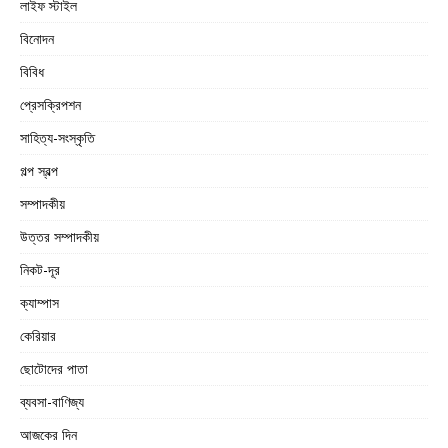
লাইফ স্টাইল
বিনোদন
বিবিধ
প্রেসক্রিপশন
সাহিত্য-সংস্কৃতি
গল্প স্বল্প
সম্পাদকীয়
উত্তর সম্পাদকীয়
নিকট-দূর
ক্যাম্পাস
কেরিয়ার
ছোটোদের পাতা
ব্যবসা-বাণিজ্য
আজকের দিন