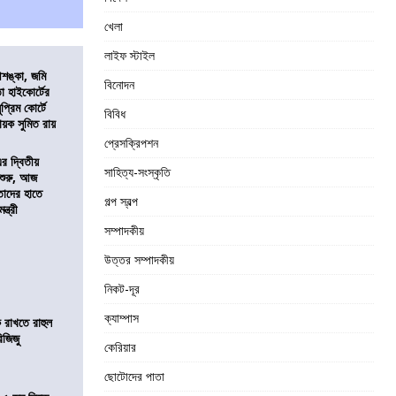
খেলা
লাইফ স্টাইল
শঙ্কা, জমি
বিনোদন
তা হাইকোর্টের
প্রিম কোর্টে
বিবিধ
য়ক সুমিত রায়
প্রেসক্রিপশন
এর দ্বিতীয়
সাহিত্য-সংস্কৃতি
 শুরু, আজ
তাদের হাতে
গল্প স্বল্প
্ত্রী
সম্পাদকীয়
উত্তর সম্পাদকীয়
নিকট-দূর
ক্যাম্পাস
 রাখতে রাহুল
িজিজু
কেরিয়ার
ছোটোদের পাতা