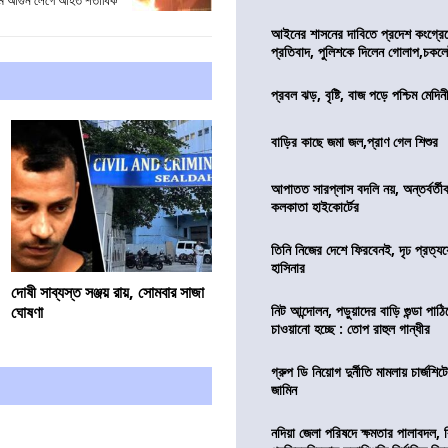
ামে আগুন লেগে আহত শতাধিক
আইনের শাসনের দাবিতে প্রদেশ কংগ্র
প্রতিবাদ, পুলিশকে দিলেন গোলাপ,চকল
প্রবল ঝড়, বৃষ্টি, বাজ পড়ে পশ্চিম মেদিন
বাড়ির কাছে জমা জল,প্রাণ গেল শিশুর
আপাতত সারপ্লাস বদলি নয়, অন্তর্বর্তীকা
কলকাতা হাইকোর্টের
তিনি নিজের দেশে ফিরবেনই, দৃঢ প্রত্য
হাসিনার
দোষী সাব্যস্ত সঞ্জয় রায়, সোমবার সাজা
ঘোষণা
নিট আন্দোলন, পড়ুয়াদের বাড়ি গুন্ডা পাঠিয়
চাওয়ানো হচ্ছে : তোপ রাহুল গান্ধীর
গ্রুপ ডি নিয়োগ দুর্নীতি মামলায় চার্জশি
জামিন
নদিয়া জেলা পরিষদে ক্ষমতার পালাবদল, 