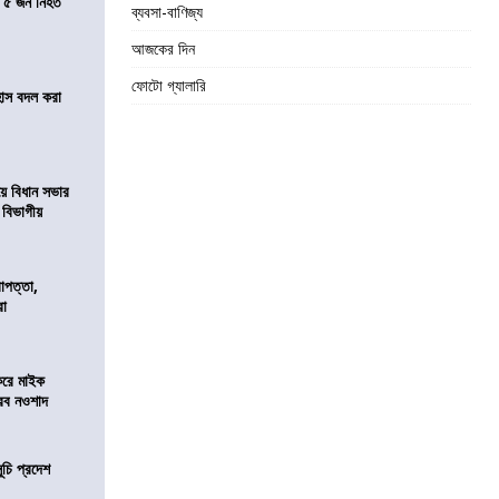
তে ৫ জন নিহত
ব্যবসা-বাণিজ্য
আজকের দিন
ফোটো গ্যালারি
হাস বদল করা
য়ে বিধান সভার
ে বিভাগীয়
রাপত্তা,
রা
করে মাইক
রব নওশাদ
ূচি প্রদেশ