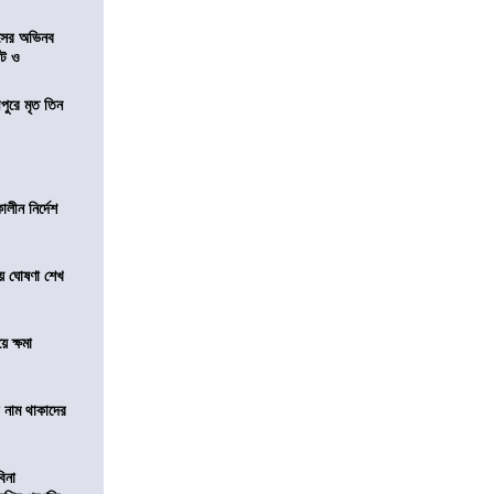
েসের অভিনব
েট ও
ীপুরে মৃত তিন
লীন নির্দেশ
য়ে ঘোষণা শেখ
ে ক্ষমা
টে নাম থাকাদের
বিনা