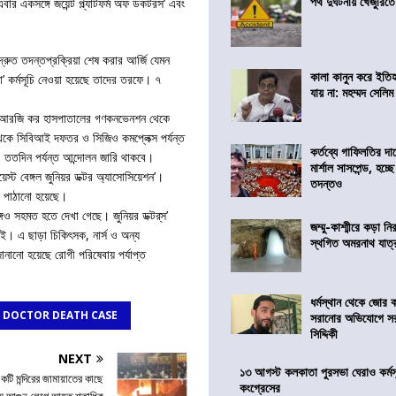
পথ দুর্ঘটনায় খেজুরি
র একসঙ্গে জয়েন্ট প্ল্যাটফর্ম অফ ডকটরস’ এবং
রুত তদন্তপ্রক্রিয়া শেষ করার আর্জি যেমন
কালা কানুন করে ইতি
 কর্মসূচি নেওয়া হয়েছে তাদের তরফে। ৭
যায় না: মহম্মদ সেলিম
বার আরজি কর হাসপাতালের গণকনভেনশন থেকে
থেকে সিবিআই দফতর ও সিজিও কমপ্লেক্স পর্যন্ত
কর্তব্যে গাফিলতির দা
্ছে, ততদিন পর্যন্ত আন্দোলন জারি থাকবে।
মার্শাল সাসপেন্ড, হচ্ছ
স্ট বেঙ্গল জুনিয়র ডক্টর অ্যাসোসিয়েশন’।
তদন্তও
েল পাঠানো হয়েছে।
েও সহমত হতে দেখা গেছে। জুনিয়র ডক্টর্‌স’
জম্মু-কাশ্মীরে কড়া নি
িই। এ ছাড়া চিকিৎসক, নার্স ও অন্য
স্থগিত অমরনাথ যাত্
জানানো হয়েছে রোগী পরিষেবায় পর্যাপ্ত
ধর্মস্থান থেকে জোর 
 DOCTOR DEATH CASE
সরানোর অভিযোগে স
সিদ্দিকী
NEXT
১৩ আগস্ট কলকাতা পুরসভা ঘেরাও কর্মস
টি মন্দিরের জামায়াতের কাছে
কংগ্রেসের