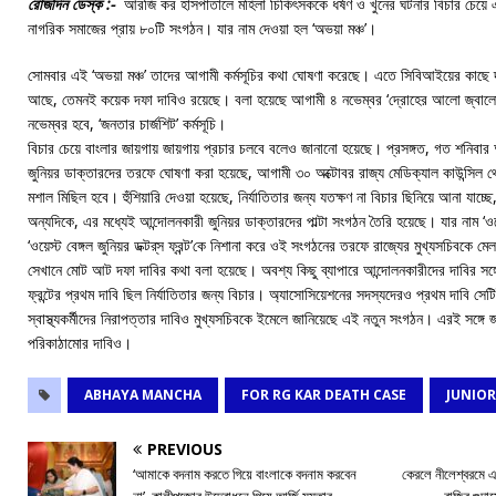
রোজদিন ডেস্ক :-
আরজি কর হাসপাতালে মহিলা চিকিৎসককে ধর্ষণ ও খুনের ঘটনার বিচার চেয়ে এবা
নাগরিক সমাজের প্রায় ৮০টি সংগঠন। যার নাম দেওয়া হল ‘অভয়া মঞ্চ’।
সোমবার এই ‘অভয়া মঞ্চ’ তাদের আগামী কর্মসূচির কথা ঘোষণা করেছে। এতে সিবিআইয়ের কাছে দ্
আছে, তেমনই কয়েক দফা দাবিও রয়েছে। বলা হয়েছে আগামী ৪ নভেম্বর ‘দ্রোহের আলো জ্বালো’
নভেম্বর হবে, ‘জনতার চার্জশিট’ কর্মসূচি।
বিচার চেয়ে বাংলার জায়গায় জায়গায় প্রচার চলবে বলেও জানানো হয়েছে। প্রসঙ্গত, গত শনি
জুনিয়র ডাক্তারদের তরফে ঘোষণা করা হয়েছে, আগামী ৩০ অক্টোবর রাজ্য মেডিক্যাল কাউন্সিল 
মশাল মিছিল হবে। হুঁশিয়ারি দেওয়া হয়েছে, নির্যাতিতার জন্য যতক্ষণ না বিচার ছিনিয়ে আনা যাচ
অন্যদিকে, এর মধ্যেই আন্দোলনকারী জুনিয়র ডাক্তারদের পাল্টা সংগঠন তৈরি হয়েছে। যার নাম ‘ওয়ে
‘ওয়েস্ট বেঙ্গল জুনিয়র ডক্টর্‌স ফ্রন্ট’কে নিশানা করে ওই সংগঠনের তরফে রাজ্যের মুখ্যসচিবকে ম
সেখানে মোট আট দফা দাবির কথা বলা হয়েছে। অবশ্য কিছু ব্যাপারে আন্দোলনকারীদের দাবির সঙ্গ
ফ্রন্টের প্রথম দাবি ছিল নির্যাতিতার জন্য বিচার। অ্যাসোসিয়েশনের সদস্যদেরও প্রথম দাবি সেট
স্বাস্থ্যকর্মীদের নিরাপত্তার দাবিও মুখ্যসচিবকে ইমেলে জানিয়েছে এই নতুন সংগঠন। এরই সঙ্গে 
পরিকাঠামোর দাবিও।
ABHAYA MANCHA
FOR RG KAR DEATH CASE
JUNIOR
PREVIOUS
‘আমাকে বদনাম করতে গিয়ে বাংলাকে বদনাম করবেন
কেরলে নীলেশ্বরমে এক