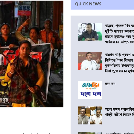
QUICK NEWS
বাড়ছে গ্রেফতারির আ
দূর্নীতি মামলায় কলকা
রায়কে চ্যালেঞ্জ করে সু
অভিষেকের আপ্ত সহা
বাংলার বাড়ি প্রকল্প-
কিস্তির টাকা বিতরণ
বৃহস্পতিবার উপভোক্
টাকা তুলে দেবেন মুখ্যমন
দশে দশ
অচল সংসদ স্বাভাবিক
গান্ধী সমীপে কিরেন র