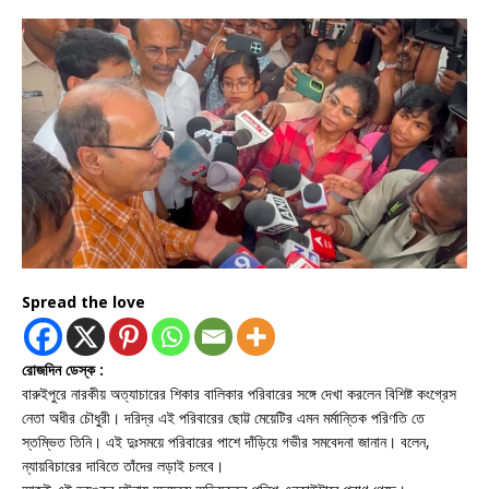
Spread the love
রোজদিন ডেস্ক :
বারুইপুরে নারকীয় অত্যাচারের শিকার বালিকার পরিবারের সঙ্গে দেখা করলেন বিশিষ্ট কংগ্রেস
নেতা অধীর চৌধুরী। দরিদ্র এই পরিবারের ছোট্ট মেয়েটির এমন মর্মান্তিক পরিণতি তে
স্তম্ভিত তিনি। এই দুঃসময়ে পরিবারের পাশে দাঁড়িয়ে গভীর সমবেদনা জানান। বলেন,
ন্যায়বিচারের দাবিতে তাঁদের লড়াই চলবে।