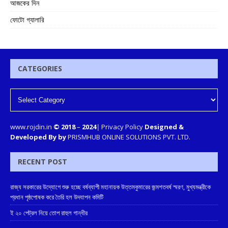
আজকের দিন
ফোটো গ্যালারি
CATEGORIES
www.rojdin.in
© 2018
–
2024
|
Privacy Policy
Designed &
Developed By by
PRISMHUB ONLINE SOLUTIONS PVT. LTD.
RECENT POST
রাজ্য সরকারের উদ্যোগে শুরু হচ্ছে বর্ষব্যাপী মহানায়ক উত্তমকুমারের জন্মশতবর্ষ স্মরণ, মুখ্যমন্ত্রীকে
প্রধান পৃষ্ঠপোষক করে তৈরি হল উদযাপন কমিটি
ই ২০ পেট্রল নিয়ে তোপ রাহুল গান্ধীর