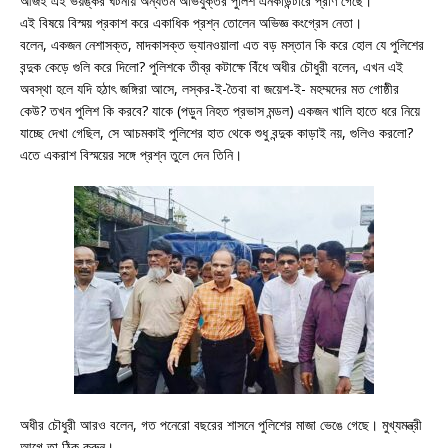
আজই এই ভয়ঙ্কর ঘটনায় অন্যতম অভিযুক্তর পুলিশ এনকাউন্টারে প্রাণ গেছে।
এই বিষয়ে বিস্ময় প্রকাশ করে একাধিক প্রশ্ন তোলেন অভিজ্ঞ কংগ্রেস নেতা।
বলেন, একজন নেশাসক্ত, মাদকাসক্ত ভ্যানওয়ালা এত বড় মস্তান কি করে হোল যে পুলিশের
বন্দুক কেড়ে গুলি করে দিলো? পুলিশকে তীব্র কটাক্ষে বিঁধে অধীর চৌধুরী বলেন, এখন এই
অবস্থা হলে যদি হঠাৎ জঙ্গিরা আসে, লস্কর-ই-তৈবা বা জয়েশ-ই- মহম্মদের মত গোষ্ঠীর
কেউ? তখন পুলিশ কি করবে? যাকে (পড়ুন নিহত প্রভাস মন্ডল) একজন খালি হাতে ধরে নিয়ে
যাচ্ছে দেখা গেছিল, সে আচমকাই পুলিশের হাত থেকে শুধু বন্দুক কাড়াই নয়, গুলিও করলো?
এতে একরাশ বিস্ময়ের সঙ্গে প্রশ্ন তুলে দেন তিনি।
অধীর চৌধুরী আরও বলেন, গত পনেরো বছরের শাসনে পুলিশের মাজা ভেঙে গেছে। মুখ্যমন্ত্রী
আগে তা ঠিক করুন।