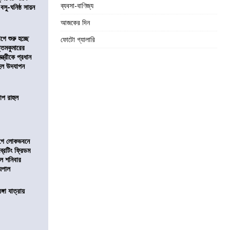
ব্যবসা-বাণিজ্য
 বসু-ঘনিষ্ঠ সায়ন
আজকের দিন
ে শুরু হচ্ছে
ফোটো গ্যালারি
ত্তমকুমারের
মন্ত্রীকে প্রধান
 হল উদযাপন
োপ রাহুল
আগে লোকভবনে
ব্রেটিং ফ্রিডম
াল শনিবার
যপাল
ঙ্গা যাত্রায়