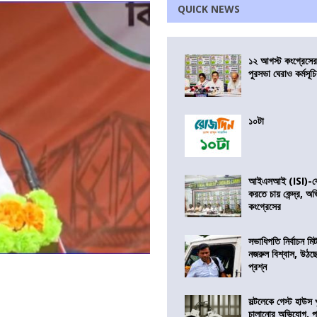
QUICK NEWS
১২ আগস্ট কংগ্রেসে
পুরসভা ঘেরাও কর্মসূ
১০টা
আইএসআই (ISI)-কে 
করতে চায় কেন্দ্র, অ
কংগ্রেসের
সভাধিপতি নির্বাচন ম
নজরুল বিশ্বাস, উঠছ
প্রশ্ন
সল্টলেকে গেস্ট হাউস 
চালানোর অভিযোগ, পু