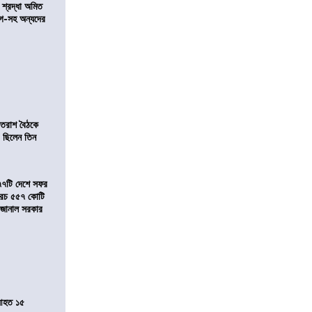
নে শ্রদ্ধা অমিত
়গে-সহ অন্যদের
্রাতরাশ বৈঠকে
 ছিলেন তিন
৭৭টি দেশে সফর
, খরচ ৫৫৭ কোটি
ে জানাল সরকার
 আহত ১৫