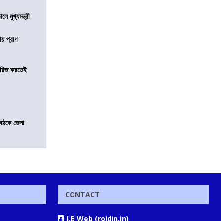
ে মুখ্যমন্ত্রী
ায় প্রাণ
খারিজ করতেই
বৈঠকে জেলা
CONTACT
J.B Web (rojdin.in)