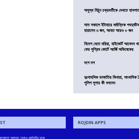
অসুস্থ মিঠুন চক্রবর্তীকে দেখতে হাসপাতাল
সাত সকালে ইটাহারে মর্মান্তিক পথদুর্ঘটন
হারালেন ৩ জন, আহত আরও ৮ জন
বিদেশ যেতে মরিয়া, হাইকোর্ট আবেদন 
ফের সুপ্রিম কোর্টে আর্জি অভিষেকের
দশে দশ
দুঃসাহসিক ডাকাতির কিনারা, সাংবাদিক 
পুলিশ সুপার কী বললেন
OST
ROJDIN APPS
লকাতা পুরসভা ঘেরাও কর্মসূচির ডাক