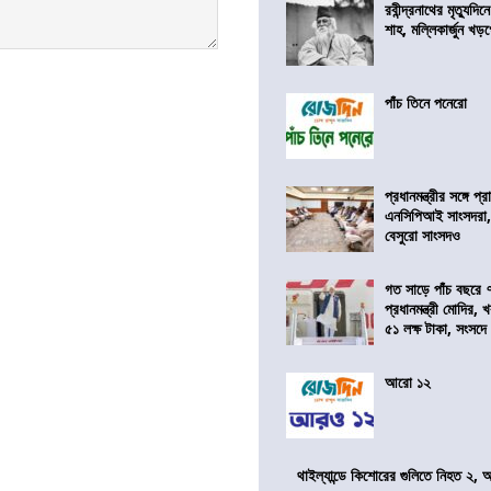
রবীন্দ্রনাথের মৃত্যুদি
শাহ, মল্লিকার্জুন খড
পাঁচ তিনে পনেরো
প্রধানমন্ত্রীর সঙ্গে প
এনসিপিআই সাংসদরা,
বেসুরো সাংসদও
গত সাড়ে পাঁচ বছরে 
প্রধানমন্ত্রী মোদির
৫১ লক্ষ টাকা, সংসদ
আরো ১২
থাইল্যান্ডে কিশোরের গুলিতে নিহত ২,