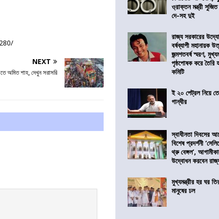
ও্রাক্তন মন্ত্রী সুজিত
দে-সহ দুই
রাজ্য সরকারের উদ্যোগ
280/
বর্ষব্যাপী মহানায়ক উ
জন্মশতবর্ষ স্মরণ, মুখ্য
NEXT
পৃষ্ঠপোষক করে তৈরি
কমিটি
তে অমিত শাহ, দেখুন সরাসরি
ই ২০ পেট্রল নিয়ে ত
গান্ধীর
স্বাধীনতা দিবসের 
বিশেষ প্রদর্শনী ‘সেলি
থ্রু বেঙ্গল’, আগামীক
উদ্বোধন করবেন রাজ্
মুখ্যমন্ত্রীর হর ঘর তির
মানুষের ঢল