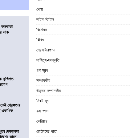
খেলা
লাইফ স্টাইল
র কলকাতা
বিনোদন
চির ডাক
বিবিধ
প্রেসক্রিপশন
সাহিত্য-সংস্কৃতি
গল্প স্বল্প
কুক্ষিগত
সম্পাদকীয়
ভিযোগ
উত্তর সম্পাদকীয়
নিকট-দূর
িটতেই গ্রেফতার
ে একাধিক
ক্যাম্পাস
কেরিয়ার
খুলে দেহব্যবসা
ছোটোদের পাতা
লিশের জালে