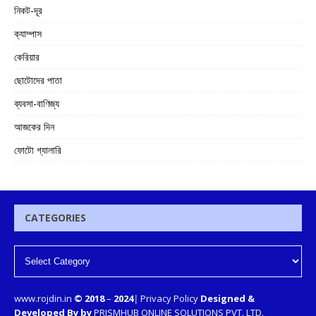
নিকট-দূর
ক্যাম্পাস
কেরিয়ার
ছোটোদের পাতা
ব্যবসা-বাণিজ্য
আজকের দিন
ফোটো গ্যালারি
CATEGORIES
www.rojdin.in
© 2018
–
2024
|
Privacy Policy
Designed &
Developed By by
PRISMHUB ONLINE SOLUTIONS PVT. LTD.