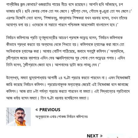
গান্ধীজির জন্ম কোথায়? গুজরাটের পায়ের নীচে বসে রয়েছেন। আপনি ছবি আঁকছেন, চপ
ভাজার ছবি। ছবি কেনার লোক তো সব জেলে। সুদীপ্ত সেন, গৌতম কুণ্ডুরা তো সব জেলে।’
এরপর বিজেপি নেতা বলেন, ‘শিক্ষাবন্ধু, মাদ্রাসার শিক্ষকরা যখন ধরনায় বসেন, তখন তাঁদের
অযোগ্য বলা হয়। ওদেরকে না সরাতে পারলে পশ্চিমবঙ্গ আরপেকটা বাংলাদেশ হবে।’
নির্বাচন কমিশনের প্রতি তৃণমূলনেত্রীর আচরণ প্রসঙ্গে শুভেন্দু বলেন, ‘নির্বাচন কমিশনকে
কীভাবে শ্রদ্ধা করতে হয় অন্যদের থেকে শিখতে হয়। কমিশনকে চ্যালেঞ্জ করা মানে তো
সংবিধানকে চ্যালেঞ্জ করা। আমায় নোটিশ পাঠিয়েছে, জবাবে সন্তুষ্ট কমিশন।’ অন্যদিকে,
নন্দীগ্রামে জয়ের ব্যাপারে এদিন ফের আত্মবিশ্বাসের সুর শোনা গেল শুভেন্দুর গলায়। এদিন
তিনি বলেন, ‘নন্দীগ্রামে জেতা হবে। আপনাদের দুটো করে লাড্ডু দেব।’
উল্লেখ্য, মমতা বন্দ্যোপাধ্যায় আগামী ২৪ ঘণ্টা প্রচার করতে পারবেন না। এমন নিষেধাজ্ঞাই
জারি করেছে নির্বাচন কমিশন। প্ররোচনামূলক মন্তব্যের জেরেই এই নিষেধাজ্ঞা বলে জানাচ্ছে
কমিশন। আজ রাত ৮টা পর্যন্ত প্রচার করতে পারবেন না মমতা। এই সিদ্ধান্তের প্রতিবাদে
আজ ধর্নায় বসেন মমতা। তিন ঘণ্টা ধরনায় বসেছিলেন মমতা।
PREVIOUS
অনুব্রতকে এবার শোকজ নির্বাচন কমিশনের
NEXT