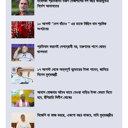
তহেলকা প্রতিষ্ঠাতা তরুণ তেজপালের দশ বছর কারাদন্ডের
নির্দেশ আদালতের
১০ আগস্ট “দেশ বাঁচাও ” এর ডাকে মিছিল বাম শ্রমিক
সংগঠনের
প্রতিবাদ করলেই দেশদ্রোহী নয়, তরুণদের পাশে মোহন
ভাগবত!
১৭ আগস্ট থেকে অন্নপূর্ণা ভান্ডারের টাকা পাবেন, জানিয়ে
দিলেন মুখ্যমন্ত্রী
আবাস যোজনায় অবৈধ ভাবে নেওয়া বাড়ির টাকা ফেরত দিতে
হবে, হুঁশিয়ারি দিলীপ ঘোষের
বিজেপি যা কাজ করছে, একশো বছর থাকবে, দাবি মুখ্যমন্ত্রীর