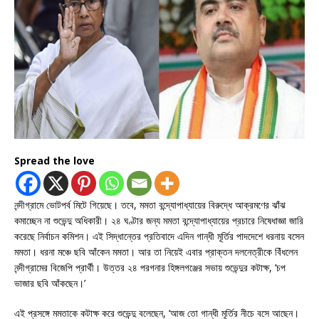
Spread the love
নন্দীগ্রামে ভোটপর্ব মিটে গিয়েছে। তবে, মমতা বন্দ্যোপাধ্যায়ের বিরুদ্ধে আক্রমণের ঝাঁঝ
কমাচ্ছেন না শুভেন্দু অধিকারী। ২৪ ঘণ্টার জন্য মমতা বন্দ্যোপাধ্যায়ের প্রচারে নিষেধাজ্ঞা জারি
করেছে নির্বাচন কমিশন। এই সিদ্ধান্তের প্রতিবাদে এদিন গান্ধী মূর্তির পাদদেশে ধরনায় বসেন
মমতা। ধরনা মঞ্চে ছবি আঁকেন মমতা। আর তা নিয়েই এবার প্রাক্তন দলনেত্রীকে বিঁধলেন
নন্দীগ্রামের বিজেপি প্রার্থী। উত্তর ২৪ পরগনার হিঙ্গলগঞ্জের সভায় শুভেন্দুর কটাক্ষ, ‘চপ
ভাজার ছবি আঁকছেন।’
এই প্রসঙ্গে মমতাকে কটাক্ষ করে শুভেন্দু বলেছেন, ‘আজ তো গান্ধী মূর্তির নীচে বসে আছেন।