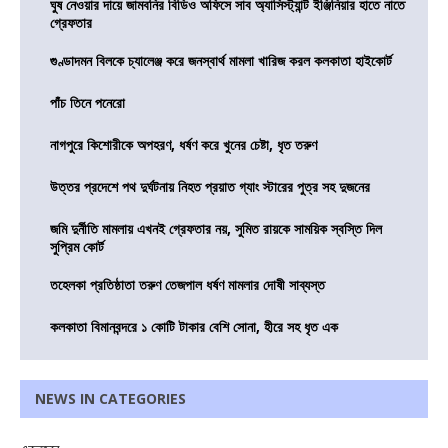
ঘুষ নেওয়ার দায়ে জামবনির বিডিও অফিসে সাব অ্যাসিস্ট্যান্ট ইঞ্জিনিয়ার হাতে নাতে
গ্রেফতার
গুণ্ডাদমন বিলকে চ্যালেঞ্জ করে জনস্বার্থ মামলা খারিজ করল কলকাতা হাইকোর্ট
পাঁচ তিনে পনেরো
নাগপুরে কিশোরীকে অপহরণ, ধর্ষণ করে খুনের চেষ্টা, ধৃত তরুণ
উত্তর প্রদেশে পথ দুর্ঘটনায় নিহত প্রয়াত গ্যাং স্টারের পুত্র সহ দুজনের
জমি দুর্নীতি মামলায় এখনই গ্রেফতার নয়, সুমিত রায়কে সাময়িক স্বস্তি দিল
সুপ্রিম কোর্ট
তহেলকা প্রতিষ্ঠাতা তরুণ তেজপাল ধর্ষণ মামলার দোষী সাব্যস্ত
কলকাতা বিমানবন্দরে ১ কোটি টাকার বেশি সোনা, হীরে সহ ধৃত এক
NEWS IN CATEGORIES