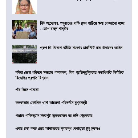
নিট আন্দোলন, পড়ুয়াদের বাড়ি গুন্ডা পাঠিয়ে ক্ষমা চাওয়ানো হচ্ছে
: তোপ রাহুল গান্ধীর
গ্রুপ ডি নিয়োগ দুর্নীতি মামলায় চার্জশিটে নাম থাকাদের জামিন
নদিয়া জেলা পরিষদে ক্ষমতার পালাবদল, বিনা প্রতিদ্বন্দ্বিতায় সভাধিপতি নির্বাচিত
বিজেপির প্রণতি বিশ্বাস
পাঁচ তিনে পনেরো
কলকাতার একাধিক থানা আচমকা পরিদর্শনে মুখ্যমন্ত্রী
পঞ্জাবে পাকিস্তান মদতপুষ্ট সন্দেহভাজন নয় জঙ্গি গ্রেফতার
এবার রক্ষা কবচ চেয়ে আদালতের দ্বারস্থ বেপাত্তা টুলু মন্ডলও