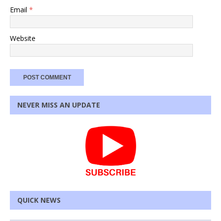
Email
*
Website
NEVER MISS AN UPDATE
QUICK NEWS