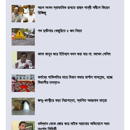
অচল সংসদ স্বাভাবিক রাখতে রাহুল গান্ধী সমীপে কিরেন
রিজিজু
পথ দুর্ঘটনায় খেজুরিতে ৫ জন নিহত
কালা কানুন করে ইতিহাস বদল করা যায় না: মহম্মদ সেলিম
কর্তব্যে গাফিলতির দায়ে বিধান সভার মার্শাল সাসপেন্ড, হচ্ছে
বিভাগীয় তদন্তও
জম্মু-কাশ্মীরে কড়া নিরাপত্তা, স্থগিত অমরনাথ যাত্রা
ধর্মস্থান থেকে জোর করে মাইক সরানোর অভিযোগে সরব
নওশাদ সিদ্দিকী