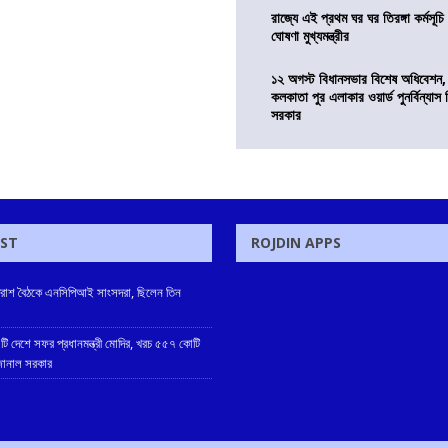
রাজ্যে এই প্রথম ঘর ঘর তিরঙ্গা কর্মসূচ
ঘোষণা মুখ্যমন্ত্রীর
১২ অগস্ট বিধানসভার বিশেষ অধিবেশন,
কলকাতা পুর এলাকার ওয়ার্ড পুনর্বিন্যা
সরকার
OST
ROJDIN APPS
প্রাতরাশ বৈঠকে এনসিপিআই সাংসদরা, ছিলেন তিন
টি দেশে সফর প্রধানমন্ত্রী মোদির, খরচ ৫৫৭ কোটি
 জানাল সরকার