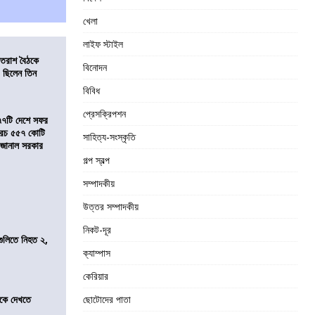
খেলা
লাইফ স্টাইল
্রাতরাশ বৈঠকে
বিনোদন
 ছিলেন তিন
বিবিধ
প্রেসক্রিপশন
৭৭টি দেশে সফর
, খরচ ৫৫৭ কোটি
সাহিত্য-সংস্কৃতি
ে জানাল সরকার
গল্প স্বল্প
সম্পাদকীয়
উত্তর সম্পাদকীয়
নিকট-দূর
 গুলিতে নিহত ২,
ক্যাম্পাস
কেরিয়ার
তীকে দেখতে
ছোটোদের পাতা