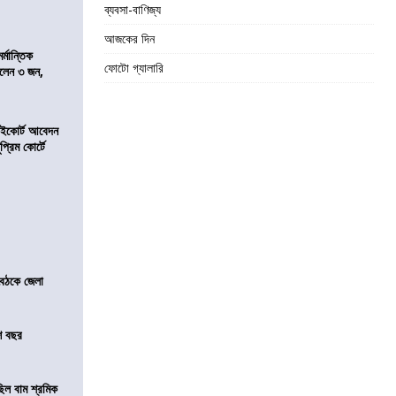
ব্যবসা-বাণিজ্য
আজকের দিন
্মান্তিক
ফোটো গ্যালারি
রালেন ৩ জন,
হাইকোর্ট আবেদন
্রিম কোর্টে
বৈঠকে জেলা
শ বছর
িল বাম শ্রমিক