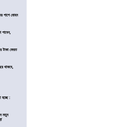
দের পাশে মোহন
কা পাবেন,
র টাকা ফেরত
ছর থাকবে,
 হচ্ছে :
ন নতুন
্ট