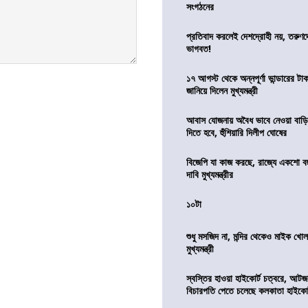
সংগঠনের
প্রতিবাদ করলেই দেশদ্রোহী নয়, তরুণ
ভাগবত!
১৭ আগস্ট থেকে অন্নপূর্ণা ভান্ডারের টা
জানিয়ে দিলেন মুখ্যমন্ত্রী
আবাস যোজনায় অবৈধ ভাবে নেওয়া বাড়ি
দিতে হবে, হুঁশিয়ারি দিলীপ ঘোষের
বিজেপি যা কাজ করছে, রাজ্যে একশো ব
দাবি মুখ্যমন্ত্রীর
১০টা
শুধু মসজিদ না, মন্দির থেকেও মাইক খোলা
মুখ্যমন্ত্রী
স্বস্তির হাওয়া হাইকোর্ট চত্বরে, আটজ
বিচারপতি পেতে চলেছে কলকাতা হাইকোর