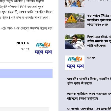
ত্রী শুভেন্দু অধিকারী। মঙ্গলবার সন্ধ্যায়
র ইত্যাদি অভিযোগে সি পি এম নেতা সুজন
 সুজন চক্রবর্তী, লাহেক আলি, মোনালিসা সিনহা
সাত সকালে ইটাহারে মর
ছে পুলিশ। এই ঘটনা য় এলাকায় চাঞ্চল্য দেখা
পথদুর্ঘটনায় প্রাণ হা
আহত আরও ৮ জন
হয়ে ওঠে৷ সিপিএম এর নেপথ্যে উস্কানি দিয়েছে বলে
বিদেশ যেতে মরিয়া, 
খারিজ করতেই ফের সুপ
NEXT
আর্জি অভিষেকের
দশে দশ
দশে দশ
দুঃসাহসিক ডাকাতির কিনারা, সাংবাদিক 
পুলিশ সুপার কী বললেন
তহেলকা প্রতিষ্ঠাতা তরুণ তেজপালের দ
কারাদন্ডের নির্দেশ আদালতের
১০ আগস্ট “দেশ বাঁচাও ” এর ডাকে মিছ