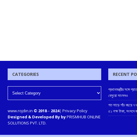
CATEGORIES
RECENT P
প্রধানমন্ত্রীর সঙ্গে 
বেসুরো সাংসদও
গত সাড়ে পাঁচ বছরে ৭৭
www.rojdin.in
© 2018
–
2024
|
Privacy Policy
৫১ লক্ষ টাকা, সংসদে
Designed & Developed By by
PRISMHUB ONLINE
SOLUTIONS PVT. LTD.