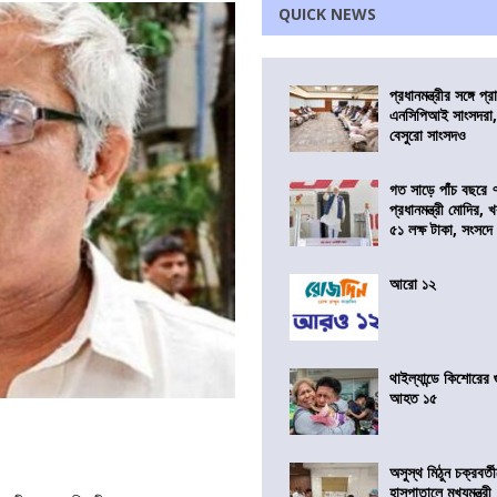
QUICK NEWS
প্রধানমন্ত্রীর সঙ্গে প
এনসিপিআই সাংসদরা,
বেসুরো সাংসদও
গত সাড়ে পাঁচ বছরে 
প্রধানমন্ত্রী মোদির
৫১ লক্ষ টাকা, সংসদ
আরো ১২
থাইল্যান্ডে কিশোরের
আহত ১৫
অসুস্থ মিঠুন চক্রবর্
হাসপাতালে মুখ্যমন্ত্রী