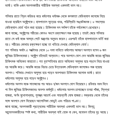
ভার্মা। বাকি ৬জন অনশনকারীর শারীরিক অবস্থা একদমই ভাল নয়।
শনিবার রাতে গ্রিন করিডর করে ধর্মতলার ধর্নামঞ্চ থেকে কলকাতা মেডিক্যাল কলেজে নিয়ে
যাওয়া হয়েছিল অনুষ্টুপকে। হাসপাতাল সূত্রের খবর, পরিস্থিতি সঙ্কটজনক। ৮ সদস্যের
মেডিক্যাল বোর্ড গঠন করা হয়েছে। চিকিৎসক দল সর্বক্ষণ তাঁকে পর্যবেক্ষণে রেখেছেন।
জানা যাচ্ছে, অনুষ্টুপের শরীরের কোনও অংশে রক্তক্ষরণ শুরু হয়েছে। তারই জেরে শনিবার
রাতে সে ধর্না মঞ্চে অসহ্য পেটে যন্ত্রণার অনুভব করেন। এরপরই তাঁকে হাসপাতালে ভর্তি করা
হয়। শরীরের কোথায় রক্তক্ষরণ হচ্ছে তা খতিয়ে দেখছে মেডিক্যাল বোর্ড।
গত শনিবার অর্থাৎ ৫ অক্টোবর থেকে ১০ দফা দাবিতে ধর্মতলায় আমরণ অনশনে বসেন ৬ জন
জুনিয়র চিকিৎসকেরা। অনুষ্টুপ তাঁদেরই অন্যতম। পরে অনশনে যোগ দেন আরজি করের জুনিয়র
চিকিৎসক অনিকেত মাহাতো। গত বৃহস্পতিবার রাতে অনিকেত অসুস্থ হয়ে পড়লে নিয়ে যাওয়া
হয় আরজি করে। আরজি করের বিচার চেয়ে উত্তরবঙ্গ মেডিক্যাল কলেজেও শুরু হয়েছে
অনশন। শনিবার সেখানে অসুস্থ হয়ে পড়েন অনশনরত চিকিৎসক অলোক ভার্মা। রাতে
ধর্মতলায় অসুস্থ হয়ে পড়েন অনুষ্টুপও।
ধর্মতলার অনশন মঞ্চে সাতজনের পর আরও দু’জন অনশনে যোগ দিয়েছেন। রবিবার নবম দিনে
পা দিল জুনিয়র চিকিৎসকদের অনশন কর্মসূচি। ধর্মতলায় অনশন চালাচ্ছেন তনয়া পাঁজা, স্নিগ্ধা
হাজরা, অর্ণব মুখোপাধ্যায়, পুলস্ত্য আচার্য এবং সায়ন্তনী ঘোষ হাজরা। শুক্রবার থেকে তাঁদের
সঙ্গে অনশনে যোগ দিয়েছেন আলোলিকা ঘোড়ুই এবং পরিচয় পাণ্ডা।
জানা যাচ্ছে, অনশনকারী প্রত্যেকের শারীরিক অবস্থা একদমই ভাল নয়। কিন্তু
আন্দোলনকারীদের স্পষ্ট কথা, শারীরিক অবস্থা যাই হোক না কেন, মনোবল তাঁদের দৃঢ় আছে।