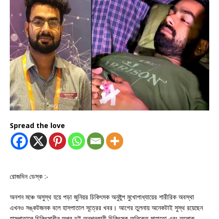
Spread the love
রোজদিন ডেস্ক :-
অনশন মঞ্চে অসুস্থ হয়ে পড়া জুনিয়র চিকিৎসক অনুষ্টুপ মুখোপাধ্যায়ের শারীরিক অবস্থা
এখনও সঙ্কটজনক বলে হাসপাতাল সূত্রের খবর। আগের তুলনায় অনেকটাই সুস্থ রয়েছেন
হাসপাতালে চিকিৎসাধীন অপর দুই অনশনকারী চিকিৎসক অনিকেত মাহাতো এবং অলোক