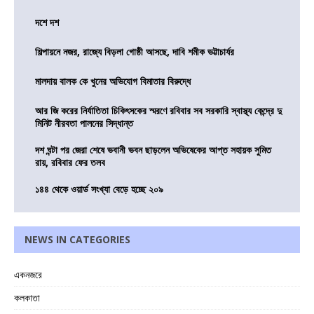
দশে দশ
শিল্পায়নে নজর, রাজ্যে বিড়লা গোষ্ঠী আসছে, দাবি শমীক ভট্টাচার্যর
মালদায় বালক কে খুনের অভিযোগ বিমাতার বিরুদ্ধে
আর জি করের নির্যাতিতা চিকিৎসকের স্মরণে রবিবার সব সরকারি স্বাস্থ্য কেন্দ্রে দু
মিনিট নীরবতা পালনের সিদ্ধান্ত
দশ ঘন্টা পর জেরা শেষে ভবানী ভবন ছাড়লেন অভিষেকের আপ্ত সহায়ক সুমিত
রায়, রবিবার ফের তলব
১৪৪ থেকে ওয়ার্ড সংখ্যা বেড়ে হচ্ছে ২০৯
NEWS IN CATEGORIES
একনজরে
কলকাতা