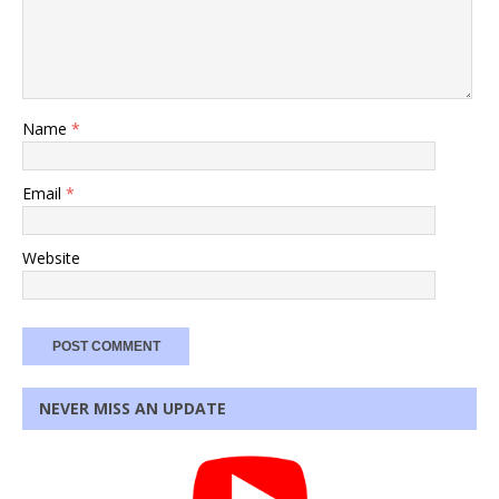
Name
*
Email
*
Website
NEVER MISS AN UPDATE