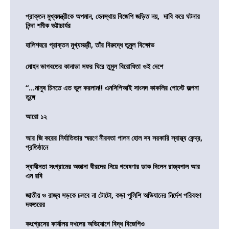
প্রাক্তন মুখ্যমন্ত্রীকে অপমান, হেনস্থায় বিজেপি জড়িত নয়, দাবি করে ঘটনার
নিন্দা শমীক ভট্টাচার্যর
হালিশহরে প্রাক্তন মুখ্যমন্ত্রী, তাঁর বিরুদ্ধে তুমুল বিক্ষোভ
মোহন ভাগবতের কানাডা সফর ঘিরে তুমুল বিরোধিতা ওই দেশে
“…মানুষ চিনতে এত ভুল করলাম!! এনসিপিআই সাংসদ কাকলির পোস্টে জল্পনা
তুঙ্গে
আরো ১২
আর জি করের নির্যাতিতার স্মরণে নীরবতা পালন হোল সব সরকারি স্বাস্থ্য কেন্দ্র,
প্রতিষ্ঠানে
স্বাধীনতা সংগ্রামের অজানা বীরদের নিয়ে গবেষণার ডাক দিলেন রাজ্যপাল আর
এন রবি
জাতীয় ও রাজ্য সড়কে চলবে না টোটো, কড়া পুলিশি অভিযানের নির্দেশ পরিবহণ
দফতরের
কংগ্রেসের কার্যালয় দখলের অভিযোগে বিদ্ধ বিজেপিও