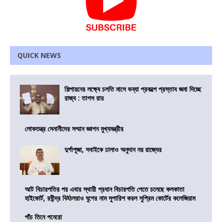
QUICK NEWS
শিল্পায়নের লক্ষ্যে চলতি মাসে ভব্যা প্রকল্পে প্রস্তাব জমা দিচ্ছে
রাজ্য : তাপস রায়
লোকতন্ত্র সেনানীদের সম্মান জ্ঞাপন মুখ্যমন্ত্রীর
দুর্গাপূজা, সবাইকে ঢালাও অনুদান নয় রাজ্যের
আট বিচারপতির পর এবার স্থায়ী প্রধান বিচারপতি পেতে চলেছে কলকাতা
হাইকোর্ট, রবীন্দ্র বিঠ্ঠলরাও ঘুগের নাম সুপারিশ করল সুপ্রিম কোর্টের কলেজিয়াম
পাঁচ তিনে পনেরো