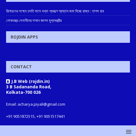
শিল্পায়নের লক্ষ্যে চলতি মাসে ভব্যা প্রকল্পে প্রস্তাব জমা দিচ্ছে রাজ্য : তাপস রায়
লোকতন্ত্র সেনানীদের সম্মান জ্ঞাপন মুখ্যমন্ত্রীর
ROJDIN APPS
CONTACT
J.B Web (rojdin.in)
3 B Sadananda Road,
Kolkata-700 026
Email: acharya.piyali@gmail.com
+91 9051872515, +91 9051517441