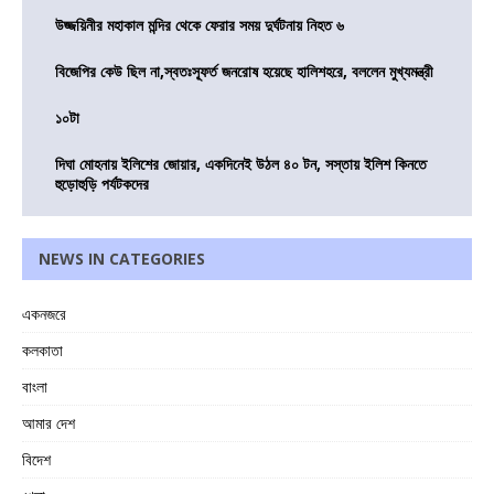
উজ্জয়িনীর মহাকাল মন্দির থেকে ফেরার সময় দুর্ঘটনায় নিহত ৬
বিজেপির কেউ ছিল না,স্বতঃস্ফূর্ত জনরোষ হয়েছে হালিশহরে, বললেন মুখ্যমন্ত্রী
১০টা
দিঘা মোহনায় ইলিশের জোয়ার, একদিনেই উঠল ৪০ টন, সস্তায় ইলিশ কিনতে
হুড়োহুড়ি পর্যটকদের
NEWS IN CATEGORIES
একনজরে
কলকাতা
বাংলা
আমার দেশ
বিদেশ