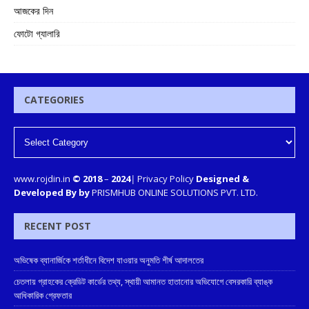
আজকের দিন
ফোটো গ্যালারি
CATEGORIES
www.rojdin.in
© 2018
–
2024
|
Privacy Policy
Designed &
Developed By by
PRISMHUB ONLINE SOLUTIONS PVT. LTD.
RECENT POST
অভিষেক ব্যানার্জিকে শর্তাধীনে বিদেশ যাওয়ার অনুমতি শীর্ষ আদালতের
চেতলায় গ্রাহকের ক্রেডিট কার্ডের তথ্য, স্থায়ী আমানত হাতানোর অভিযোগে বেসরকারি ব্যাঙ্ক
আধিকারিক গ্রেফতার