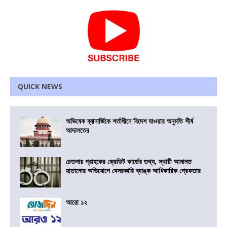
QUICK NEWS
অভিষেক ব্যানার্জিকে শর্তাধীনে বিদেশ যাওয়ার অনুমতি শীর্ষ
আদালতের
চেতলায় গ্রাহকের ক্রেডিট কার্ডের তথ্য, স্থায়ী আমানত
হাতানোর অভিযোগে বেসরকারি ব্যাঙ্ক আধিকারিক গ্রেফতার
আরো ১২