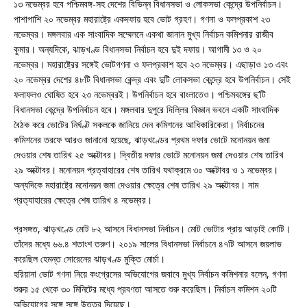
১৩ নভেম্বর হবে পশ্চিমবঙ্গ-সহ দেশের বিভিন্ন বিধানসভা ও লোকসভা কেন্দ্রে উপনির্বাচন।
পাশাপাশি ২০ নভেম্বর মহারাষ্ট্রে একদফায় হবে ভোট গ্রহণ। গণনা ও ফলপ্রকাশ ২৩
নভেম্বর। মঙ্গলবার এক সাংবাদিক সম্মেলনে একথা জানান মুখ্য নির্বাচন কমিশনার রাজীব
কুমার। অন্যদিকে, ঝাড়খণ্ড বিধানসভা নির্বাচন হবে দুই দফায়। আগামী ১৩ ও ২০
নভেম্বর। মহারাষ্ট্রের সঙ্গেই ভোটগণনা ও ফলপ্রকাশ হবে ২৩ নভেম্বর। এছাড়াও ১৩ এবং
২০ নভেম্বর দেশের ৪৮টি বিধানসভা কেন্দ্র এবং দুটি লোকসভা কেন্দ্রে হবে উপনির্বাচন। সেই
ফলাফলও ঘোষিত হবে ২৩ নভেম্বরই। উপনির্বাচন হবে বাংলাতেও। পশ্চিমবঙ্গের ছ’টি
বিধানসভা কেন্দ্রে উপনির্বাচন হবে। মঙ্গলবার দুপুরে দিল্লির বিজ্ঞান ভবনে একটি সাংবাদিক
বৈঠক করে ভোটের নির্ঘণ্ট সকলকে জানিয়ে দেন কমিশনের আধিকারিকেরা। নির্বাচনের
কমিশনের তরফে আরও জানানো হয়েছে, ঝাড়খণ্ডের প্রথম দফার ভোটে মনোনয়ন জমা
দেওয়ার শেষ তারিখ ২৫ অক্টোবর। দ্বিতীয় দফার ভোটে মনোনয়ন জমা দেওয়ার শেষ তারিখ
২৯ অক্টোবর। মনোনয়ন প্রত্যাহারের শেষ তারিখ যথাক্রমে ৩০ অক্টোবর ও ১ নভেম্বর।
অন্যদিকে মহারাষ্ট্রে মনোনয়ন জমা দেওয়ার ক্ষেত্রে শেষ তারিখ ২৯ অক্টোবর। নাম
প্রত্যাহারের ক্ষেত্রে শেষ তারিখ ৪ নভেম্বর।
প্রসঙ্গত, ঝাড়খণ্ডে মোট ৮২ আসনে বিধানসভা নির্বাচন। মোট ভোটার প্রায় আড়াই কোটি।
তাঁদের মধ্যে ৬৬.৪ শতাংশ তরুণ। ২০১৯ সালের বিধানসভা নির্বাচনে ৪৭টি আসনে জয়লাভ
করেছিল হেমন্ত সোরেনের ঝাড়খণ্ড মুক্তি মোর্চা।
হরিয়ানা ভোট গণনা নিয়ে কংগ্রেসের অভিযোগের জবাবে মুখ্য নির্বাচন কমিশনার বলেন, গণনা
শুরুর ১৫ থেকে ৩০ মিনিটের মধ্যে প্রবণতা আসতে শুরু করেছিল। নির্বাচন কমিশন ২০টি
অভিযোগের সঙ্গে সঙ্গে উত্তর দিয়েছে।