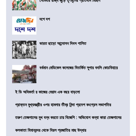
সোমবার রাজ্য জুড়ে তৃণমূলের প্রতিবাদ মিছিল
দশে দশ
ভারত ছাড়ো আন্দোলন দিবস পালিত
বর্ধমান মেডিকেল কলেজের বিতর্কিত সুপার বদলি কোচবিহারে
ই ডি অধিকর্তা র কাজের মেয়াদ এক বছর বাড়লো
প্রাক্তন মুখ্যমন্ত্রীর ওপর হামলার তীব্র নিন্দা প্রদেশ কংগ্রেস সভাপতির
তরুণ তেজপালের মুখ বন্ধ করতে চায় বিজেপি : অভিযোগ কন্যা কারা তেজপালের
কলকাতা বিমানবন্দর থেকে বিরল প্রজাতির মাছ উদ্ধার