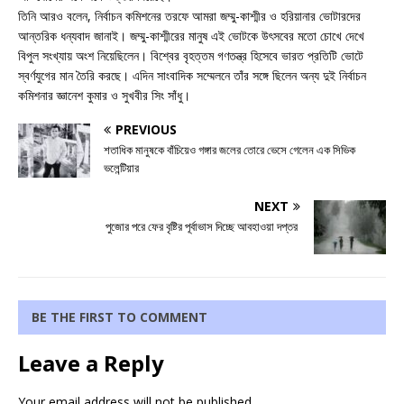
তিনি আরও বলেন, নির্বাচন কমিশনের তরফে আমরা জম্মু-কাশ্মীর ও হরিয়ানার ভোটারদের
আন্তরিক ধন্যবাদ জানাই। জম্মু-কাশ্মীরের মানুষ এই ভোটকে উৎসবের মতো চোখে দেখে
বিপুল সংখ্যায় অংশ নিয়েছিলেন। বিশ্বের বৃহত্তম গণতন্ত্র হিসেবে ভারত প্রতিটি ভোটে
স্বর্ণযুগের মান তৈরি করছে। এদিন সাংবাদিক সম্মেলনে তাঁর সঙ্গে ছিলেন অন্য দুই নির্বাচন
কমিশনার জ্ঞানেশ কুমার ও সুখবীর সিং সাঁধু।
PREVIOUS
শতাধিক মানুষকে বাঁচিয়েও গঙ্গার জলের তোরে ভেসে গেলেন এক সিভিক
ভলেন্টিয়ার
NEXT
পুজোর পরে ফের বৃষ্টির পূর্বাভাস দিচ্ছে আবহাওয়া দপ্তর
BE THE FIRST TO COMMENT
Leave a Reply
Your email address will not be published.