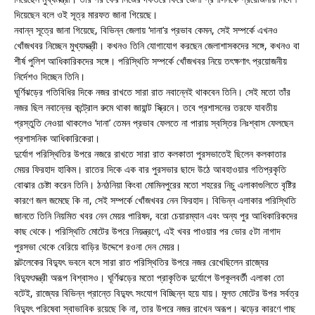
দিয়েছেন বলে ওই সূত্র মারফত জানা গিয়েছে।
নবান্ন সূত্রে জানা গিয়েছে, বিভিন্ন জেলায় ‘দানা’র প্রভাব কেমন, সেই সম্পর্কে এখনও
খোঁজখবর নিচ্ছেন মুখ্যমন্ত্রী। কখনও তিনি যোগাযোগ করছেন জেলাশাসকদের সঙ্গে, কখনও বা
শীর্ষ পুলিশ আধিকারিকদের সঙ্গে। পরিস্থিতি সম্পর্কে খোঁজখবর নিয়ে তৎক্ষণাৎ প্রয়োজনীয়
নির্দেশও দিচ্ছেন তিনি।
ঘূর্ণিঝড়ের গতিবিধির দিকে নজর রাখতে সারা রাত নবান্নেই থাকবেন তিনি। সেই মতো তাঁর
নজর ছিল নবান্নের কন্ট্রোল রুমে থাকা জায়ান্ট স্ক্রিনে। তবে প্রশাসনের তরফে যাবতীয়
প্রস্তুতি নেওয়া থাকলেও ‘দানা’ তেমন প্রভাব ফেলতে না পারায় স্বস্তির নিঃশ্বাস ফেলছেন
প্রশাসনিক আধিকারিকেরা।
দুর্যোগ পরিস্থিতির উপরে নজরে রাখতে সারা রাত কলকাতা পুরসভাতেই ছিলেন কলকাতার
মেয়র ফিরহাদ হাকিম। রাতের দিকে এক বার পুরসভার ছাদে উঠে আবহাওয়ার গতিপ্রকৃতি
বোঝার চেষ্টা করেন তিনি। ঠনঠনিয়া কিংবা মোমিনপুরের মতো শহরের নিচু এলাকাগুলিতে বৃষ্টির
কারণে জল জমেছে কি না, সেই সম্পর্কে খোঁজখবর নেন ফিরহাদ। বিভিন্ন এলাকার পরিস্থিতি
জানতে তিনি নিয়মিত খবর নেন মেয়র পারিষদ, বরো চেয়ারম্যান এবং অন্য পুর আধিকারিকদের
কাছ থেকে। পরিস্থিতি মোটের উপরে নিয়ন্ত্রণে, এই খবর পাওয়ার পর ভোর ৫টা নাগাদ
পুরসভা থেকে বেরিয়ে বাড়ির উদ্দেশে রওনা দেন মেয়র।
সল্টলেকের বিদ্যুৎ ভবনে বসে সারা রাত পরিস্থিতির উপরে নজর রেখেছিলেন রাজ্যের
বিদ্যুৎমন্ত্রী অরূপ বিশ্বাসও। ঘূর্ণিঝড়ের মতো প্রাকৃতিক দুর্যোগে উপকূলবর্তী এলাকা তো
বটেই, রাজ্যের বিভিন্ন প্রান্তে বিদ্যুৎ সংযোগ বিচ্ছিন্ন হয়ে যায়। মূলত মোটের উপর সর্বত্র
বিদ্যুৎ পরিষেবা স্বাভাবিক রয়েছে কি না, তার উপরে নজর রাখেন অরূপ। ঝড়ের কারণে গাছ