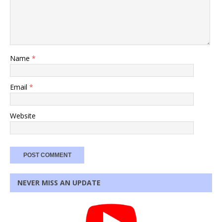
Name
*
Email
*
Website
NEVER MISS AN UPDATE