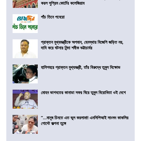
করল সুপ্রিম কোর্টের কলেজিয়াম
পাঁচ তিনে পনেরো
প্রাক্তন মুখ্যমন্ত্রীকে অপমান, হেনস্থায় বিজেপি জড়িত নয়,
দাবি করে ঘটনার নিন্দা শমীক ভট্টাচার্যর
হালিশহরে প্রাক্তন মুখ্যমন্ত্রী, তাঁর বিরুদ্ধে তুমুল বিক্ষোভ
মোহন ভাগবতের কানাডা সফর ঘিরে তুমুল বিরোধিতা ওই দেশে
“…মানুষ চিনতে এত ভুল করলাম!! এনসিপিআই সাংসদ কাকলির
পোস্টে জল্পনা তুঙ্গে