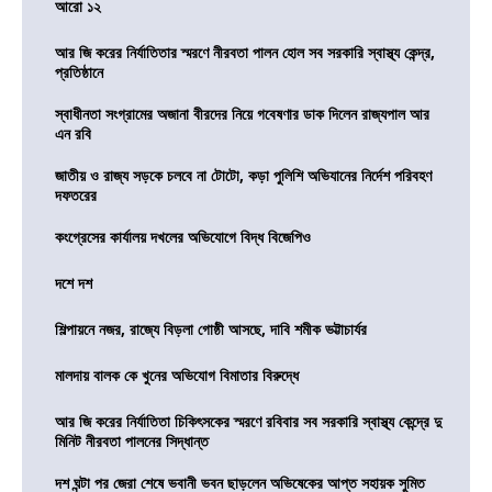
আরো ১২
আর জি করের নির্যাতিতার স্মরণে নীরবতা পালন হোল সব সরকারি স্বাস্থ্য কেন্দ্র,
প্রতিষ্ঠানে
স্বাধীনতা সংগ্রামের অজানা বীরদের নিয়ে গবেষণার ডাক দিলেন রাজ্যপাল আর
এন রবি
জাতীয় ও রাজ্য সড়কে চলবে না টোটো, কড়া পুলিশি অভিযানের নির্দেশ পরিবহণ
দফতরের
কংগ্রেসের কার্যালয় দখলের অভিযোগে বিদ্ধ বিজেপিও
দশে দশ
শিল্পায়নে নজর, রাজ্যে বিড়লা গোষ্ঠী আসছে, দাবি শমীক ভট্টাচার্যর
মালদায় বালক কে খুনের অভিযোগ বিমাতার বিরুদ্ধে
আর জি করের নির্যাতিতা চিকিৎসকের স্মরণে রবিবার সব সরকারি স্বাস্থ্য কেন্দ্রে দু
মিনিট নীরবতা পালনের সিদ্ধান্ত
দশ ঘন্টা পর জেরা শেষে ভবানী ভবন ছাড়লেন অভিষেকের আপ্ত সহায়ক সুমিত