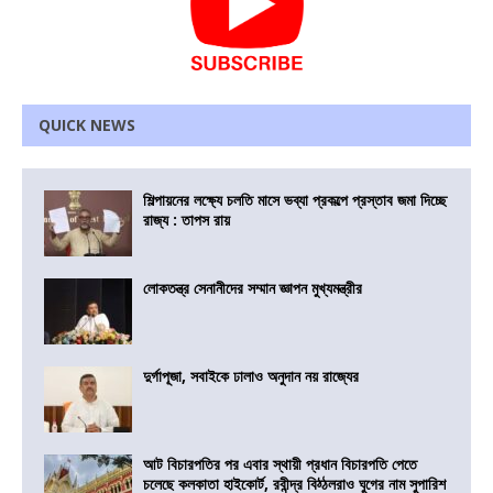
QUICK NEWS
শিল্পায়নের লক্ষ্যে চলতি মাসে ভব্যা প্রকল্পে প্রস্তাব জমা দিচ্ছে
রাজ্য : তাপস রায়
লোকতন্ত্র সেনানীদের সম্মান জ্ঞাপন মুখ্যমন্ত্রীর
দুর্গাপূজা, সবাইকে ঢালাও অনুদান নয় রাজ্যের
আট বিচারপতির পর এবার স্থায়ী প্রধান বিচারপতি পেতে
চলেছে কলকাতা হাইকোর্ট, রবীন্দ্র বিঠ্ঠলরাও ঘুগের নাম সুপারিশ