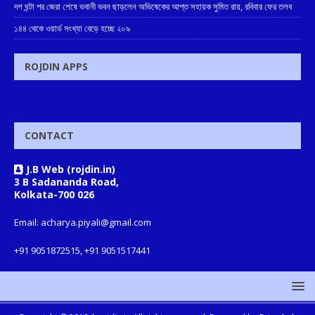
দশ ঘন্টা পর জেরা শেষে ভবানী ভবন ছাড়লেন অভিষেকের আপ্ত সহায়ক সুমিত রায়, রবিবার ফের তলব
১৪৪ থেকে ওয়ার্ড সংখ্যা বেড়ে হচ্ছে ২০৯
ROJDIN APPS
CONTACT
J.B Web (rojdin.in)
3 B Sadananda Road,
Kolkata-700 026
Email: acharya.piyali@gmail.com
+91 9051872515, +91 9051517441