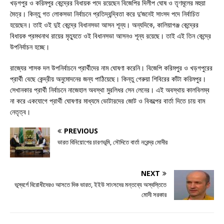
খড়গপুর ও করিমপুর কেন্দ্রের বিধায়ক পদে রয়েছেন বিজেপির দিলীপ ঘোষ ও তৃণমূলের মহুয়া
মৈত্র। কিন্তু গত লোকসভা নির্বাচনে প্রতিদ্বন্দ্বিতা করে দু’জনেই সাংসদ পদে নির্বাচিত
হয়েছেন। তাই ওই দুই কেন্দ্রে বিধানসভা আসন শূন্য। অন্যদিকে, কালিয়াগঞ্জ কেন্দ্রের
বিধায়ক প্রমথনাথ রায়ের মৃত্যুতে ওই বিধানসভা আসনও শূন্য রয়েছে। তাই এই তিন কেন্দ্রে
উপনির্বাচন হচ্ছে।
রাজ্যের শাসক দল উপনির্বাচনে প্রার্থীদের নাম ঘোষণা করেনি। বিজেপি করিমপুর ও খড়গপুরের
প্রার্থী বেছে কেন্দ্রীয় অনুমোদনের জন্য পাঠিয়েছে। কিন্তু গেরুয়া শিবিরের কাঁটা করিমপুর।
সেখানকার প্রার্থী নির্বাচনে নাজেহাল অবস্থা মুরলিধর সেন লেনের। এই অবস্থায় কালবিলম্ব
না করে একযোগে প্রার্থী ঘোষণার মাধ্যমে ভোটারদের জোট ও বিকল্পের বার্তা দিতে চায় বাম
নেতৃত্ব।
PREVIOUS
ভারত বিনিয়োগের চারণভূমি, সৌদিতে বার্তা নরেন্দ্র মোদীর
NEXT
ভূস্বর্গে বিরোধীদেরও আসতে দিক ভারত, ইইউ সাংসদের মন্তব্যে অস্বস্তিতে
মোদী সরকার