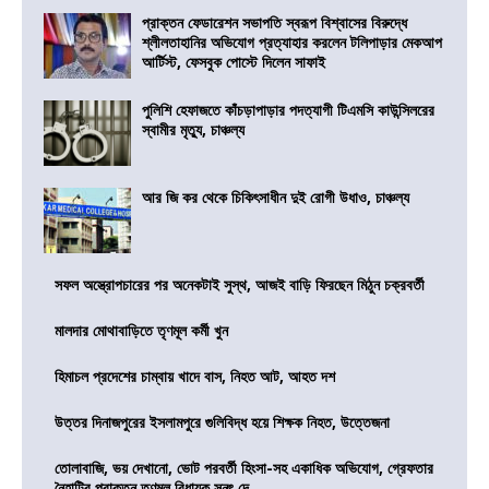
প্রাক্তন ফেডারেশন সভাপতি স্বরূপ বিশ্বাসের বিরুদ্ধে
শ্লীলতাহানির অভিযোগ প্রত্যাহার করলেন টলিপাড়ার মেকআপ
আর্টিস্ট, ফেসবুক পোস্টে দিলেন সাফাই
পুলিশি হেফাজতে কাঁচড়াপাড়ার পদত্যাগী টিএমসি কাউন্সিলরের
স্বামীর মৃত্যু, চাঞ্চল্য
আর জি কর থেকে চিকিৎসাধীন দুই রোগী উধাও, চাঞ্চল্য
সফল অস্ত্রোপচারের পর অনেকটাই সুস্থ, আজই বাড়ি ফিরছেন মিঠুন চক্রবর্তী
মালদার মোথাবাড়িতে তৃণমূল কর্মী খুন
হিমাচল প্রদেশের চাম্বায় খাদে বাস, নিহত আট, আহত দশ
উত্তর দিনাজপুরের ইসলামপুরে গুলিবিদ্ধ হয়ে শিক্ষক নিহত, উত্তেজনা
তোলাবাজি, ভয় দেখানো, ভোট পরবর্তী হিংসা-সহ একাধিক অভিযোগ, গ্রেফতার
নৈহাটির প্রাক্তন তৃণমূল বিধায়ক সনৎ দে