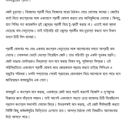
জোট চূড়ান্ত। নিজেদের প্রার্থী নিয়ে নিজেদের মধ্যে বৈঠকও সেরে ফেলেছে বামেরা। জোটের
বার্তা দিতে কংগ্রেসের সঙ্গে একযোগে প্রার্থী ঘোষণা করতে চায় আলিমুদ্দিনের নেতারা। কিন্তু,
হাত শিবির গত কয়েকদিন দুই কেন্দ্রের প্রার্থী নিয়ে টু-শব্দটি করছে না। এতেই মাথা ব্যাথা
বেড়েছে বাম নেতৃত্বের। তাই তড়িঘড়ি দুই কেন্দ্রে প্রার্থীর নাম চূড়ান্ত করতে বলে বিধান
ভবনে চিঠি দিল বামেরা।
প্রার্থী ঘোষণার পর ফের একবার কংগ্রেস নেতৃত্বের সঙ্গে আলোচনায় বসতে আগ্রহী বাম
নেতার। লোকসভা ভোটে ভেস্তে গিয়েছিল জোট। তার পরিণতি খুব একটা সুখকর হয়নি।
জোট ভাঙায় ভোটাররাও বিভ্রান্ত বলে মনে করছে বিমান বসু, সূর্যকান্ত মিশ্ররা। এই
পরিস্থিতিতে একযোগে প্রার্থী ঘোষণা করে জোরকদমে প্রচার করতে চাইছে সিপিএম ও
ফ্রন্টের শরিকরা। চলতি সপ্তাহের শেষেই প্রচারের রোডম্যাপ নিয়ে আলোচনা হতে পারে বলে
জানিয়েছেন বামফ্রন্টের এক নেতা।
বামফ্রন্ট ও কংগ্রেস মনে করছে, একমাত্র জোট করে লড়াই করলেই বিজেপি ও তৃণমূলের
বিরুদ্ধে রুখে দাঁড়ানো সম্ভব। তাই আগেই একযোগে লড়তে চেয়ে বামেদের চিঠি দিয়েছিলেন
প্রদেশ কংগ্রেস সভাপতি সোমেন মিত্র। উভয়পক্ষই মনে করছে, এই জোট দীর্ঘস্থায়ী করতে
নির্দিষ্ট কিছু কর্মকর্মসূচির ভিত্তিতে এগোতে হবে। আসন্ন বৈঠকে সেই বিষয়টিও আলোচনায়
উঠে আসতে পারে।