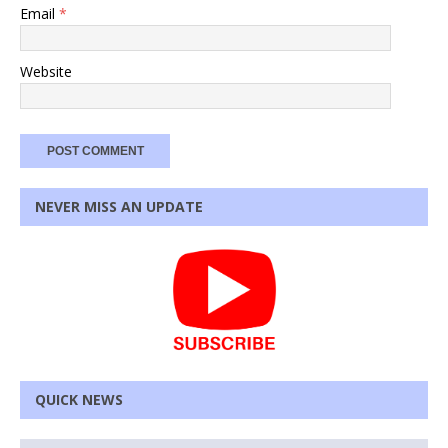
Email
*
Website
NEVER MISS AN UPDATE
QUICK NEWS