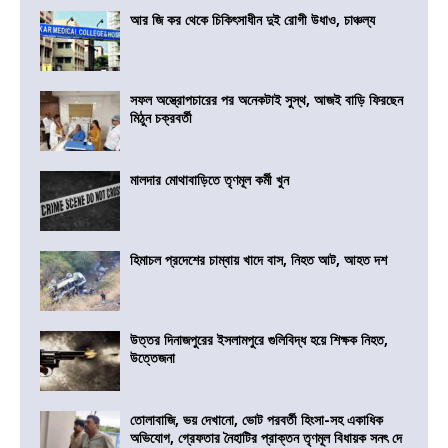
আর জি কর থেকে চিকিৎসাধীন দুই রোগী উধাও, চাঞ্চল্য
সফল অস্ত্রোপচারের পর অনেকটাই সুস্থ, আজই বাড়ি ফিরছেন
মিঠুন চক্রবর্তী
মালদার মোথাবাড়িতে তৃণমূল কর্মী খুন
হিমাচল প্রদেশের চাম্বায় খাদে বাস, নিহত আট, আহত দশ
উত্তর দিনাজপুরের ইসলামপুরে গুলিবিদ্ধ হয়ে শিক্ষক নিহত,
উত্তেজনা
তোলাবাজি, ভয় দেখানো, ভোট পরবর্তী হিংসা-সহ একাধিক
অভিযোগ, গ্রেফতার নৈহাটির প্রাক্তন তৃণমূল বিধায়ক সনৎ দে