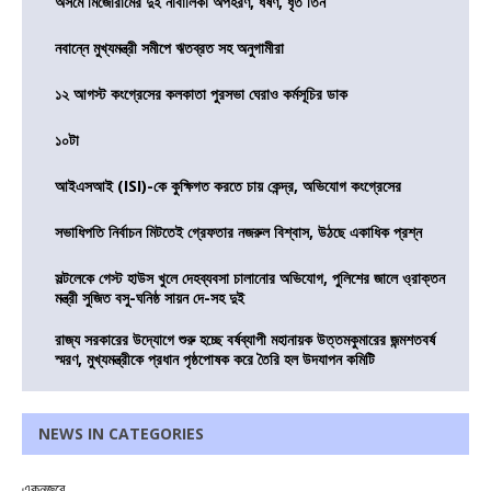
অসমে মিজোরামের দুই নাবালিকা অপহরণ, ধর্ষণ, ধৃত তিন
নবান্নে মুখ্যমন্ত্রী সমীপে ঋতব্রত সহ অনুগামীরা
১২ আগস্ট কংগ্রেসের কলকাতা পুরসভা ঘেরাও কর্মসূচির ডাক
১০টা
আইএসআই (ISI)-কে কুক্ষিগত করতে চায় কেন্দ্র, অভিযোগ কংগ্রেসের
সভাধিপতি নির্বাচন মিটতেই গ্রেফতার নজরুল বিশ্বাস, উঠছে একাধিক প্রশ্ন
সল্টলেকে গেস্ট হাউস খুলে দেহব্যবসা চালানোর অভিযোগ, পুলিশের জালে ও্রাক্তন
মন্ত্রী সুজিত বসু-ঘনিষ্ঠ সায়ন দে-সহ দুই
রাজ্য সরকারের উদ্যোগে শুরু হচ্ছে বর্ষব্যাপী মহানায়ক উত্তমকুমারের জন্মশতবর্ষ
স্মরণ, মুখ্যমন্ত্রীকে প্রধান পৃষ্ঠপোষক করে তৈরি হল উদযাপন কমিটি
NEWS IN CATEGORIES
একনজরে