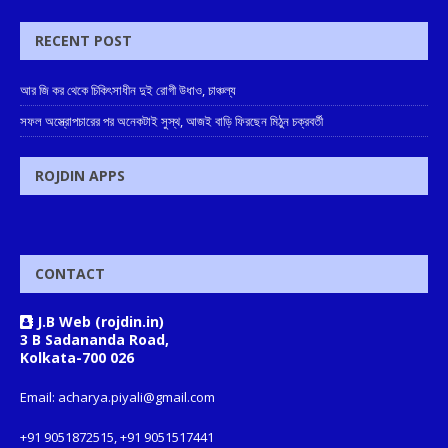
RECENT POST
আর জি কর থেকে চিকিৎসাধীন দুই রোগী উধাও, চাঞ্চল্য
সফল অস্ত্রোপচারের পর অনেকটাই সুস্থ, আজই বাড়ি ফিরছেন মিঠুন চক্রবর্তী
ROJDIN APPS
CONTACT
J.B Web (rojdin.in)
3 B Sadananda Road,
Kolkata-700 026
Email: acharya.piyali@gmail.com
+91 9051872515, +91 9051517441