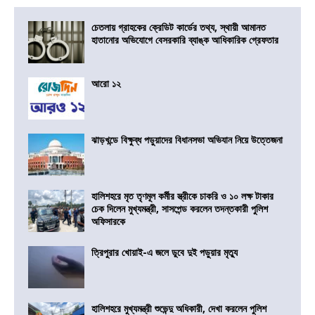
চেতলায় গ্রাহকের ক্রেডিট কার্ডের তথ্য, স্থায়ী আমানত
হাতানোর অভিযোগে বেসরকারি ব্যাঙ্ক আধিকারিক গ্রেফতার
আরো ১২
ঝাড়খন্ডে বিক্ষুব্ধ পড়ুয়াদের বিধানসভা অভিযান নিয়ে উত্তেজনা
হালিশহরে মৃত তৃণমূল কর্মীর স্ত্রীকে চাকরি ও ১০ লক্ষ টাকার
চেক দিলেন মুখ্যমন্ত্রী, সাসপেন্ড করলেন তদন্তকারী পুলিশ
অফিসারকে
ত্রিপুরার খোয়াই-এ জলে ডুবে দুই পড়ুয়ার মৃত্যু
হালিশহরে মুখ্যমন্ত্রী শুভেন্দু অধিকারী, দেখা করলেন পুলিশ