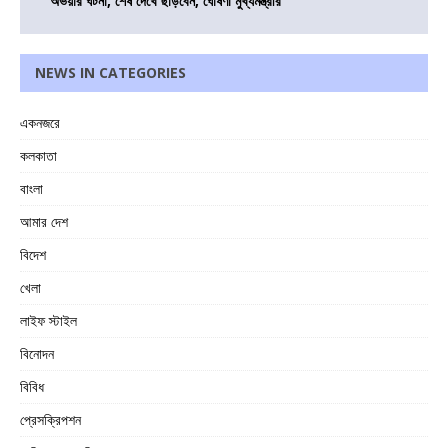
অভয়ার ঘটনা, শেষ দেখে ছাড়বেন, ঘোষণা মুখ্যমন্ত্রীর
NEWS IN CATEGORIES
একনজরে
কলকাতা
বাংলা
আমার দেশ
বিদেশ
খেলা
লাইফ স্টাইল
বিনোদন
বিবিধ
প্রেসক্রিপশন