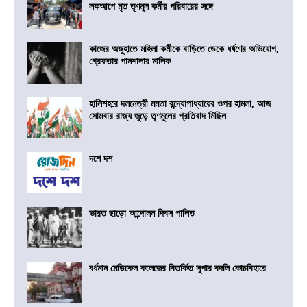
লকআপে মৃত তৃণমূল কর্মীর পরিবারের সঙ্গে
কাজের অজুহাতে মহিলা কর্মীকে বাড়িতে ডেকে ধর্ষণের অভিযোগ,
গ্রেফতার পানশালার মালিক
হালিশহরে দলনেত্রী মমতা বন্দ্যোপাধ্যায়ের ওপর হামলা, আজ
সোমবার রাজ্য জুড়ে তৃণমূলের প্রতিবাদ মিছিল
দশে দশ
ভারত ছাড়ো আন্দোলন দিবস পালিত
বর্ধমান মেডিকেল কলেজের বিতর্কিত সুপার বদলি কোচবিহারে