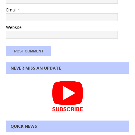
Email
*
Website
NEVER MISS AN UPDATE
QUICK NEWS