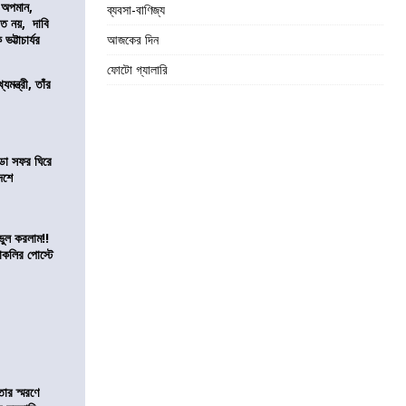
কে অপমান,
ব্যবসা-বাণিজ্য
িত নয়, দাবি
ভট্টাচার্যর
আজকের দিন
ফোটো গ্যালারি
যমন্ত্রী, তাঁর
ডা সফর ঘিরে
েশে
ভুল করলাম!!
কলির পোস্টে
তার স্মরণে