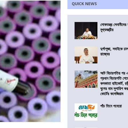
QUICK NEWS
লোকতন্ত্র সেনানীদের স
মুখ্যমন্ত্রীর
দুর্গাপূজা, সবাইকে ঢ
রাজ্যের
আট বিচারপতির পর এব
প্রধান বিচারপতি পে
কলকাতা হাইকোর্ট, রবীন
ঘুগের নাম সুপারিশ কর
কোর্টের কলেজিয়াম
পাঁচ তিনে পনেরো