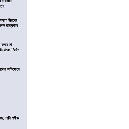
ব সরকারি
ঠানে
 অজানা বীরদের
িলেন রাজ্যপাল
ে চলবে না
িযানের নির্দেশ
 দখলের অভিযোগে
সছে, দাবি শমীক