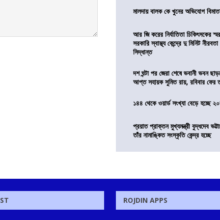
মালদায় বালক কে খুনের অভিযোগ বিমাতা
আর জি করের নির্যাতিতা চিকিৎসকের স্ম
সরকারি স্বাস্থ্য কেন্দ্রে দু মিনিট নীরবত
সিদ্ধান্ত
দশ ঘন্টা পর জেরা শেষে ভবানী ভবন ছা
আপ্ত সহায়ক সুমিত রায়, রবিবার ফের
১৪৪ থেকে ওয়ার্ড সংখ্যা বেড়ে হচ্ছে ২
প্রয়াত প্রাক্তন মুখ্যমন্ত্রী বুদ্ধদেব ভট্টা
তাঁর নামাঙ্কিত সংস্কৃতি কেন্দ্র হচ্ছে
OST
ROJDIN APPS