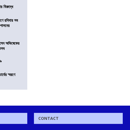
র বিরুদ্ধে
রণে রবিবার সব
া পালনের
ড়লেন অভিষেকের
 তলব
০৯
চার্যের স্মরণে
CONTACT