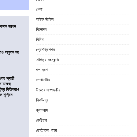
খেলা
লাইফ স্টাইল
ম্মান জ্ঞাপন
বিনোদন
বিবিধ
প্রেসক্রিপশন
ালাও অনুদান নয়
সাহিত্য-সংস্কৃতি
গল্প স্বল্প
ার স্থায়ী
সম্পাদকীয়
তে চলেছে
্দ্র বিঠ্ঠলরাও
উত্তর সম্পাদকীয়
ল সুপ্রিম
নিকট-দূর
ক্যাম্পাস
কেরিয়ার
ছোটোদের পাতা