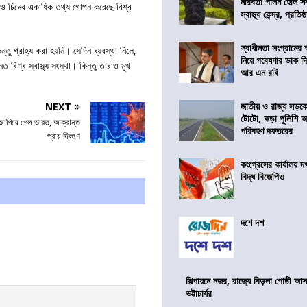
নীরবতা পালন হোল স
 পরেও চিনের একাধিক তথ্য গোপন করেছে বিশ্ব
স্বাস্থ্য কেন্দ্র, প্রতিষ্
স্বাধীনতা সংগ্রামের
ু গ্রাহ্য করা হয়নি। সেদিন ব্যবস্থা নিলে,
নিয়ে গবেষণার ডাক দ
িশ্ব স্বাস্থ্য সংস্থা। কিন্তু তারাও মুখ
আর এন রবি
জাতীয় ও রাজ্য সড়ক
NEXT
টোটো, কড়া পুলিশি অভ
 ছাপিয়ে গেল ভারত, আক্রান্ত
পরিবহণ দফতরের
প্রায় দ্বিগুণ
কংগ্রেসের কার্যালয়
বিদ্ধ বিজেপিও
দশে দশ
শিল্পায়নে নজর, রাজ্যে বিড়লা গোষ্ঠী আ
ভট্টাচার্যর