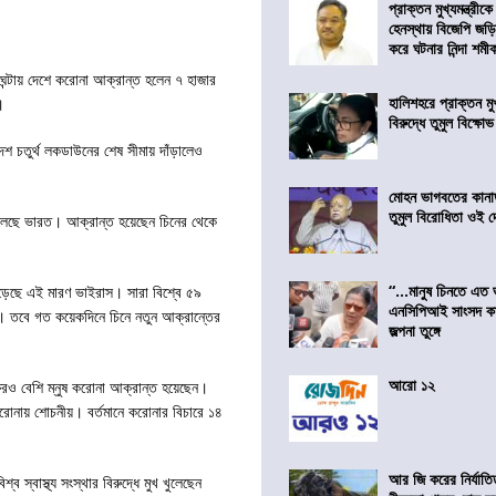
প্রাক্তন মুখ্যমন্ত্রী
হেনস্থায় বিজেপি জড়
করে ঘটনার নিন্দা শমীক 
ঘন্টায় দেশে করোনা আক্রান্ত হলেন ৭ হাজার
হালিশহরে প্রাক্তন মুখ্
।
বিরুদ্ধে তুমুল বিক্ষোভ
শ চতুর্থ লকডাউনের শেষ সীমায় দাঁড়ালেও
মোহন ভাগবতের কানা
তুমুল বিরোধিতা ওই দ
েলেছে ভারত। আক্রান্ত হয়েছেন চিনের থেকে
“…মানুষ চিনতে এত 
ড়েছে এই মারণ ভাইরাস। সারা বিশ্বে ৫৯
এনসিপিআই সাংসদ কা
ি। তবে গত কয়েকদিনে চিনে নতুন আক্রান্তের
জল্পনা তুঙ্গে
আরো ১২
েরও বেশি ম্নুষ করোনা আক্রান্ত হয়েছেন।
থা করোনায় শোচনীয়। বর্তমানে করোনার বিচারে ১৪
আর জি করের নির্যাতি
স্বাস্থ্য সংস্থার বিরুদ্ধে মুখ খুলেছেন