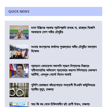
QUICK NEWS
ডবল ইঞ্জিনের সরকার প্রতিশ্রুতি রাখছে না, রাজ্যের বিজেপি
সরকারকে তোপ অধীর চৌধুরীর
নওদার কংগ্রেসের কার্যালয় পুনরুদ্ধারে অধীর চৌধুরীর অবস্থান
বিক্ষোভ
প্রাক্তন ফেডারেশন সভাপতি স্বরূপ বিশ্বাসের বিরুদ্ধে
শ্লীলতাহানির অভিযোগ প্রত্যাহার করলেন টলিপাড়ার মেকআপ
আর্টিস্ট, ফেসবুক পোস্টে দিলেন সাফাই
পুলিশি হেফাজতে কাঁচড়াপাড়ার পদত্যাগী টিএমসি কাউন্সিলরের
স্বামীর মৃত্যু, চাঞ্চল্য
আর জি কর থেকে চিকিৎসাধীন দুই রোগী উধাও, চাঞ্চল্য