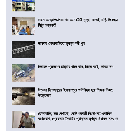
সফল অস্ত্রোপচারের পর অনেকটাই সুস্থ, আজই বাড়ি ফিরছেন
মিঠুন চক্রবর্তী
মালদার মোথাবাড়িতে তৃণমূল কর্মী খুন
হিমাচল প্রদেশের চাম্বায় খাদে বাস, নিহত আট, আহত দশ
উত্তর দিনাজপুরের ইসলামপুরে গুলিবিদ্ধ হয়ে শিক্ষক নিহত,
উত্তেজনা
তোলাবাজি, ভয় দেখানো, ভোট পরবর্তী হিংসা-সহ একাধিক
অভিযোগ, গ্রেফতার নৈহাটির প্রাক্তন তৃণমূল বিধায়ক সনৎ দে