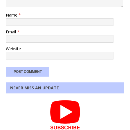
Name
*
Email
*
Website
NEVER MISS AN UPDATE