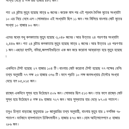
সংখ্যা বেড়ে ৫ লক্ষ ৬৬ হাজার ৪৮২ জন ৷
গত ২৪ ঘন্টায় মৃত্যু হয়েছে মাত্র ৬ জনের ৷ কয়েক মাস পর এই প্রথম দৈনিক মৃতের সংখ্যাটা
১০ এর নিচে নেমে এল ৷ সোমবারও এই সংখ্যাটা ছিল ১১ জন ৷ সব মিলিয়ে বাংলায় মোট মৃতের
সংখ্যা ১০ হাজার ৮০ জন ৷
এদের মধ্যে শুধু কলকাতায় মৃত্যু হয়েছে ৩,০৪৮ জনের ৷ আর উত্তর ২৪ পরগণার সংখ্যাটা
২,৪৪৬ জন ৷ গত ২৪ ঘন্টায় কলকাতায় মৃত্যু হয়েছে মাত্র ২ জনের ৷ আর উত্তর ২৪ পরগণায়
১ জন ৷ এছাড়া হুগলি, নদিয়া,জলপাইগুড়িতে এক জন করে করোনা আক্রান্ত হয়ে মৃত্যু হয়েছে
৷
একদিনে টেস্ট হয়েছে ২৭ হাজার ১০৪ টি ৷ বাংলায় মোট করোনা টেস্ট হয়েছে ৭৭ লক্ষের বেশি৷
তথ্য অনুযায়ী ৭৭ লক্ষ ২৩ হাজার ৩৭৬ টি ৷ ফলে প্রতি ১০ লক্ষ জনসংখ্যায় টেস্টের সংখ্যা
বেড়ে হল ৮৫,৮১৫ জন ৷
রাজ্যে একদিনে সুস্থ হয়ে উঠেছেন ৫০৯ জন ৷ সোমবার ছিল ৫১৩ জন ৷ তার ফলে রাজ্যে মোট
সুস্থ হয়ে উঠেছেন ৫ লক্ষ ৪৯ হাজার ৭২৭ জন ৷ আর সুস্থতার হার বেড়ে ৯৭.০৪ শতাংশ ৷
তবুও চিন্তা বাড়াচ্ছে মৃত্যুহার৷ ১৮ জানুয়ারির তথ্য অনুযায়ী, বাংলায় মৃত্যু হার ১ দশমিক ৭৮
শতাংশ ৷ বর্তমানে হাসপাতালে চিকিৎসাধীন ১ হাজার ৪৭৩ জন ৷ হোম আইসোলেশনে ৫ হাজার
২৮৬ জন ৷