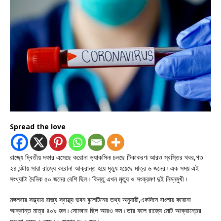
Spread the love
রাজ্যে দ্বিতীয় দফার এসেছে করোনা ভ্যাকসিন৷ চলছে টিকাকরণ৷ আরও স্বস্তির খবর,গত
২৪ ঘন্টায় সারা রাজ্যে করোনা আক্রান্ত হয়ে মৃত্যু হয়েছে মাত্র ৬ জনের ৷ এক সময় এই
সংখ্যাটা দৈনিক ৫০ জনের বেশি ছিল ৷ কিন্তু এখন মৃত্যু ও সংক্রমণ দুই নিম্নমুখী ৷
মঙ্গলবার সন্ধ্যায় রাজ্য স্বাস্থ্য ভবন বুলেটিনের তথ্য অনুযায়ী,একদিনে বাংলায় করোনা
আক্রান্ত মাত্র ৪০৯ জন ৷ সোমবার ছিল আরও কম ৷ তার ফলে রাজ্যে মোট আক্রান্তের