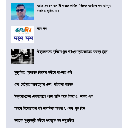
আজ সকালে ভবানী ভবনে হাজিরা দিলেন অভিষেকের আপ্ত
সহায়ক সুমিত রায়
দশে দশ
উত্তরবঙ্গের বুনিয়াদপুরে ব্যাঙ্ক ম্যানেজারের রহস্য মৃত্যু
মুম্বাইয়ে প্রশান্ত কিশোর সমীপে পাওয়ার পত্মী
ফের মেট্রোয় আত্মহত্যার চেষ্টা, পরিষেবা ব্যাহত
উত্তরাখন্ডের দেবপ্রয়াগে খাদে গাড়ি পড়ে নিহত ৫, আহত এক
অসমে মিজোরামের দুই নাবালিকা অপহরণ, ধর্ষণ, ধৃত তিন
নবান্নে মুখ্যমন্ত্রী সমীপে ঋতব্রত সহ অনুগামীরা