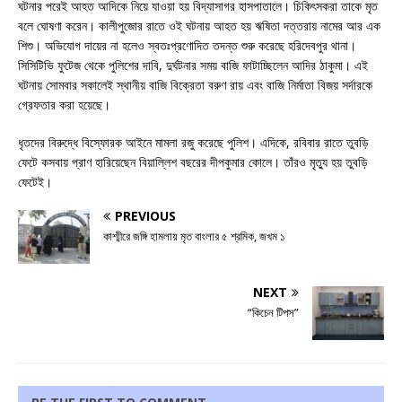
ঘটনার পরেই আহত আদিকে নিয়ে যাওয়া হয় বিদ্যাসাগর হাসপাতালে। চিকিৎসকরা তাকে মৃত
বলে ঘোষণা করেন। কালীপুজোর রাতে ওই ঘটনায় আহত হয় ঋষিতা দত্তরায় নামের আর এক
শিশু। অভিযোগ দায়ের না হলেও স্বতঃপ্রণোদিত তদন্ত শুরু করেছে হরিদেবপুর থানা।
সিসিটিভি ফুটেজ থেকে পুলিশের দাবি, দুর্ঘটনার সময় বাজি ফাটাচ্ছিলেন আদির ঠাকুমা। এই
ঘটনায় সোমবার সকালেই স্থানীয় বাজি বিক্রেতা বরুণ রায় এবং বাজি নির্মাতা বিজয় সর্দারকে
গ্রেফতার করা হয়েছে।
ধৃতদের বিরুদ্ধে বিস্ফোরক আইনে মামলা রজু করেছে পুলিশ। এদিকে, রবিবার রাতে তুবড়ি
ফেটে কসবায় প্রাণ হারিয়েছেন বিয়াল্লিশ বছরের দীপকুমার কোলে। তাঁরও মৃত্যু হয় তুবড়ি
ফেটেই।
PREVIOUS
কাশ্মীরে জঙ্গি হামলায় মৃত বাংলার ৫ শ্রমিক, জখম ১
NEXT
“কিচেন টিপস”