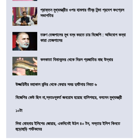
প্রাক্তন মুখ্যমন্ত্রীর ওপর হামলার তীব্র নিন্দা প্রদেশ কংগ্রেস
সভাপতির
তরুণ তেজপালের মুখ বন্ধ করতে চায় বিজেপি : অভিযোগ কন্যা
কারা তেজপালের
কলকাতা বিমানবন্দর থেকে বিরল প্রজাতির মাছ উদ্ধার
উজ্জয়িনীর মহাকাল মন্দির থেকে ফেরার সময় দুর্ঘটনায় নিহত ৬
বিজেপির কেউ ছিল না,স্বতঃস্ফূর্ত জনরোষ হয়েছে হালিশহরে, বললেন মুখ্যমন্ত্রী
১০টা
দিঘা মোহনায় ইলিশের জোয়ার, একদিনেই উঠল ৪০ টন, সস্তায় ইলিশ কিনতে
হুড়োহুড়ি পর্যটকদের