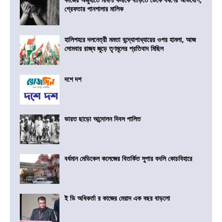
গ্রেফতার পানশালার মালিক
হালিশহরে দলনেত্রী মমতা বন্দ্যোপাধ্যায়ের ওপর হামলা, আজ
সোমবার রাজ্য জুড়ে তৃণমূলের প্রতিবাদ মিছিল
দশে দশ
ভারত ছাড়ো আন্দোলন দিবস পালিত
বর্ধমান মেডিকেল কলেজের বিতর্কিত সুপার বদলি কোচবিহারে
ই ডি অধিকর্তা র কাজের মেয়াদ এক বছর বাড়লো