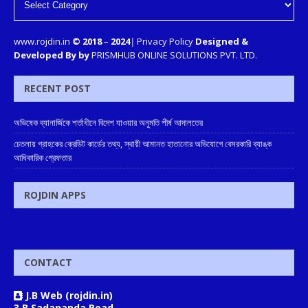
www.rojdin.in
© 2018
–
2024
|
Privacy Policy
Designed &
Developed By by
PRISMHUB ONLINE SOLUTIONS PVT. LTD.
RECENT POST
অভিষেক ব্যানার্জিকে শর্তাধীনে বিদেশ যাওয়ার অনুমতি শীর্ষ আদালতের
চেতলায় গ্রাহকের ক্রেডিট কার্ডের তথ্য, স্থায়ী আমানত হাতানোর অভিযোগে বেসরকারি ব্যাঙ্ক
আধিকারিক গ্রেফতার
ROJDIN APPS
CONTACT
J.B Web (rojdin.in)
3 B Sadananda Road,