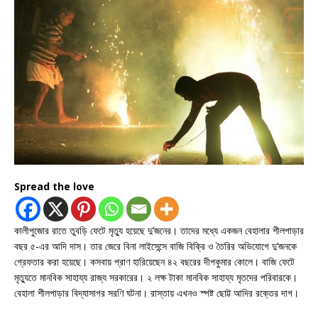
Spread the love
কালীপুজোর রাতে তুবড়ি ফেটে মৃত্যু হয়েছে দু’জনের। তাদের মধ্যে একজন বেহালার শীলপাড়ার
বছর ৫-এর আদি দাস। তার জেরে বিনা লাইসেন্সে বাজি বিক্রি ও তৈরির অভিযোগে দু’জনকে
গ্রেফতার করা হয়েছে। কসবায় প্রাণ হারিয়েছেন ৪২ বছরের দীপকুমার কোলে। বাজি ফেটে
মৃত্যুতে মানবিক সাহায্য রাজ্য সরকারের। ২ লক্ষ টাকা মানবিক সাহায্য মৃতদের পরিবারকে।
বেহালা শীলপাড়ার বিদ্যাসাগর সরণি ঘটনা। রাস্তায় এখনও স্পষ্ট ছোট্ট আদির রক্তের দাগ।