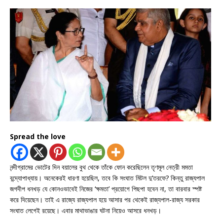
Spread the love
নন্দীগ্রামের ভোটের দিন বয়ালের বুথ থেকে তাঁকে ফোন করেছিলেন তৃণমূল নেত্রী মমতা
বন্দ্যোপাধ্যায়। অনেকেরই ধারণা হয়েছিল, তবে কি সংঘাত মিটল দু’তরফে? কিন্তু রাজ্যপাল
জগদীপ ধনখড় যে কোনওভাবেই নিজের ‘ক্ষমতা’ প্রয়োগে পিছপা হবেন না, তা বারবার স্পষ্ট
করে দিয়েছেন। তাই এ রাজ্যে রাজ্যপাল হয়ে আসার পর থেকেই রাজ্যপাল-রাজ্য সরকার
সংঘাত লেগেই রয়েছে। এবার মাথাভাঙার ঘটনা নিয়েও আসরে ধনখড়।