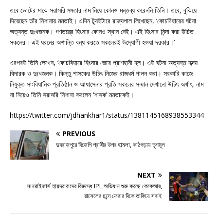
তবে ভোটের মাঝে সরাসরি মমতার নাম নিয়ে কোনও মন্তব্য করেননি তিনি। তবে, বুঝিয়ে
দিয়েছেন তাঁর নিশানায় মমতাই। এদিন ট্যুইটারে রাজ্যপাল লিখেছেন, ‘কোচবিহারের ঘটনা
অত্যন্ত দুঃখজনক। গণতন্ত্রে হিংসার কোনও স্থান নেই। এই হিংসার নিন্দা করা উচিত
সকলের। এই ধরনের অশান্তি বন্ধ করতে সকলেরই উদ্যোগী হওয়া দরকার।’
এরপরই তিনি লেখেন, ‘কোচবিহারে হিংসার জেরে প্রাণহানী হল। এই ঘটনা অত্যন্ত হৃদয়
বিদারক ও দুঃখজনক। কিন্তু শাসকের উচিৎ নিজের রাজধর্ম পালন করা। সরকারি কাজে
নিযুক্ত সাংবিধানিক প্রতিষ্ঠান ও আধাসেনার প্রতি সকলের সম্মান দেখানো উচিৎ অর্থাৎ, নাম
না নিয়েও তিনি সরাসরি নিশানা করলেন ‘শাসক’ মমতাকেই।
https://twitter.com/jdhankhar1/status/1381145168938553344
PREVIOUS
দুবরাজপুরে বিজেপি প্রার্থীর উপর হামলা, কাঠগড়ায় তৃণমূল
NEXT
সানরাইজার্স হায়দরাবাদের বিরুদ্ধে IPL অভিযান শুরু করছে কেকেআর,
রাসেলের ছন্দে ফেরার দিকে তাকিয়ে সবাই