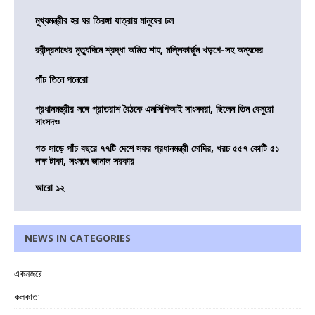
মুখ্যমন্ত্রীর হর ঘর তিরঙ্গা যাত্রায় মানুষের ঢল
রবীন্দ্রনাথের মৃত্যুদিনে শ্রদ্ধা অমিত শাহ, মল্লিকার্জুন খড়গে-সহ অন্যদের
পাঁচ তিনে পনেরো
প্রধানমন্ত্রীর সঙ্গে প্রাতরাশ বৈঠকে এনসিপিআই সাংসদরা, ছিলেন তিন বেসুরো
সাংসদও
গত সাড়ে পাঁচ বছরে ৭৭টি দেশে সফর প্রধানমন্ত্রী মোদির, খরচ ৫৫৭ কোটি ৫১
লক্ষ টাকা, সংসদে জানাল সরকার
আরো ১২
NEWS IN CATEGORIES
একনজরে
কলকাতা