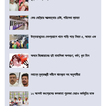
ফের মেট্রোয় আত্মহত্যার চেষ্টা, পরিসেবা ব্যাহত
উত্তরাখন্ডের দেবপ্রয়াগে খাদে গাড়ি পড়ে নিহত ৫, আহত এক
অসমে মিজোরামের দুই নাবালিকা অপহরণ, ধর্ষণ, ধৃত তিন
নবান্নে মুখ্যমন্ত্রী সমীপে ঋতব্রত সহ অনুগামীরা
১২ আগস্ট কংগ্রেসের কলকাতা পুরসভা ঘেরাও কর্মসূচির ডাক