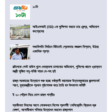
১০টা
আইএসআই (ISI)-কে কুক্ষিগত করতে চায় কেন্দ্র, অভিযোগ
কংগ্রেসের
সভাধিপতি নির্বাচন মিটতেই গ্রেফতার নজরুল বিশ্বাস, উঠছে
একাধিক প্রশ্ন
সল্টলেকে গেস্ট হাউস খুলে দেহব্যবসা চালানোর অভিযোগ, পুলিশের জালে ও্রাক্তন
মন্ত্রী সুজিত বসু-ঘনিষ্ঠ সায়ন দে-সহ দুই
রাজ্য সরকারের উদ্যোগে শুরু হচ্ছে বর্ষব্যাপী মহানায়ক উত্তমকুমারের জন্মশতবর্ষ
স্মরণ, মুখ্যমন্ত্রীকে প্রধান পৃষ্ঠপোষক করে তৈরি হল উদযাপন কমিটি
ই ২০ পেট্রল নিয়ে তোপ রাহুল গান্ধীর
স্বাধীনতা দিবসের আগে লোকভবনে বিশেষ প্রদর্শনী ‘সেলিব্রেটিং ফ্রিডম থ্রু
বেঙ্গল’, আগামীকাল শনিবার উদ্বোধন করবেন রাজ্যপাল