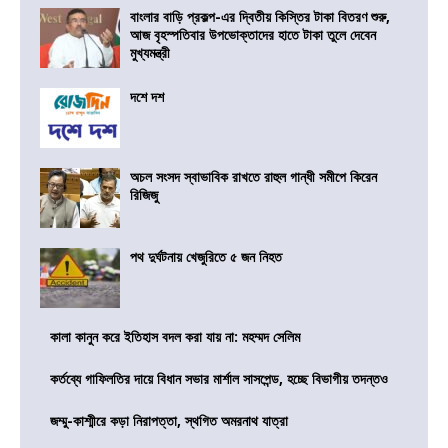
বাংলার বাড়ি প্রকল্প-এর দ্বিতীয় কিস্তির টাকা বিতরণ শুরু,
আজ বৃহস্পতিবার উপভোক্তাদের হাতে টাকা তুলে দেবেন
মুখ্যমন্ত্রী
দশে দশ
অচল সংসদ স্বাভাবিক রাখতে রাহুল গান্ধী সমীপে কিরেন
রিজিজু
পথ দুর্ঘটনায় খেজুরিতে ৫ জন নিহত
কালা কানুন করে ইতিহাস বদল করা যায় না: মহম্মদ সেলিম
কর্তব্যে গাফিলতির দায়ে বিধান সভার মার্শাল সাসপেন্ড, হচ্ছে বিভাগীয় তদন্তও
জম্মু-কাশ্মীরে কড়া নিরাপত্তা, স্থগিত অমরনাথ যাত্রা