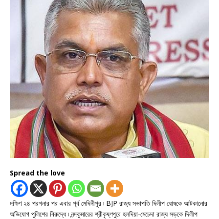
Spread the love
দক্ষিণ ২৪ পরগনার পর এবার পূর্ব মেদিনীপুর ৷ BJP রাজ্য সভাপতি দিলীপ ঘোষকে আটকানোর
অভিযোগ পুলিশের বিরুদ্ধে ৷ নন্দকুমারের শ্রীকৃষ্ণপুরে হলদিয়া-মেচেদা রাজ্য সড়কে দিলীপ