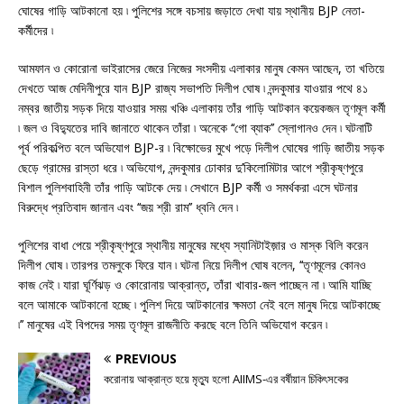
ঘোষের গাড়ি আটকানো হয় ৷ পুলিশের সঙ্গে বচসায় জড়াতে দেখা যায় স্থানীয় BJP নেতা-
কর্মীদের ৷
আমফান ও কোরোনা ভাইরাসের জেরে নিজের সংসদীয় এলাকার মানুষ কেমন আছেন, তা খতিয়ে
দেখতে আজ মেদিনীপুরে যান BJP রাজ্য সভাপতি দিলীপ ঘোষ ৷ নন্দকুমার যাওয়ার পথে ৪১
নম্বর জাতীয় সড়ক দিয়ে যাওয়ার সময় খঞ্চি এলাকায় তাঁর গাড়ি আটকান কয়েকজন তৃণমূল কর্মী
৷ জল ও বিদ্যুতের দাবি জানাতে থাকেন তাঁরা ৷ অনেকে ‘‘গো ব্যাক’’ স্লোগানও দেন ৷ ঘটনাটি
পূর্ব পরিকল্পিত বলে অভিযোগ BJP-র ৷ বিক্ষোভের মুখে পড়ে দিলীপ ঘোষের গাড়ি জাতীয় সড়ক
ছেড়ে গ্রামের রাস্তা ধরে ৷ অভিযোগ, নন্দকুমার ঢোকার দু’কিলোমিটার আগে শ্রীকৃষ্ণপুরে
বিশাল পুলিশবাহিনী তাঁর গাড়ি আটকে দেয় ৷ সেখানে BJP কর্মী ও সমর্থকরা এসে ঘটনার
বিরুদ্ধে প্রতিবাদ জানান এবং ‘‘জয় শ্রী রাম’’ ধ্বনি দেন ৷
পুলিশের বাধা পেয়ে শ্রীকৃষ্ণপুরে স্থানীয় মানুষের মধ্যে স্যানিটাইজ়ার ও মাস্ক বিলি করেন
দিলীপ ঘোষ ৷ তারপর তমলুকে ফিরে যান ৷ ঘটনা নিয়ে দিলীপ ঘোষ বলেন, ‘‘তৃণমূলের কোনও
কাজ নেই ৷ যারা ঘূর্ণিঝড় ও কোরোনায় আক্রান্ত, তাঁরা খাবার-জল পাচ্ছেন না ৷ আমি যাচ্ছি
বলে আমাকে আটকানো হচ্ছে ৷ পুলিশ দিয়ে আটকানোর ক্ষমতা নেই বলে মানুষ দিয়ে আটকাচ্ছে
৷’’ মানুষের এই বিপদের সময় তৃণমূল রাজনীতি করছে বলে তিনি অভিযোগ করেন ৷
PREVIOUS
করোনায় আক্রান্ত হয়ে মৃত্যু হলো AIIMS-এর বর্ষীয়ান চিকিৎসকের