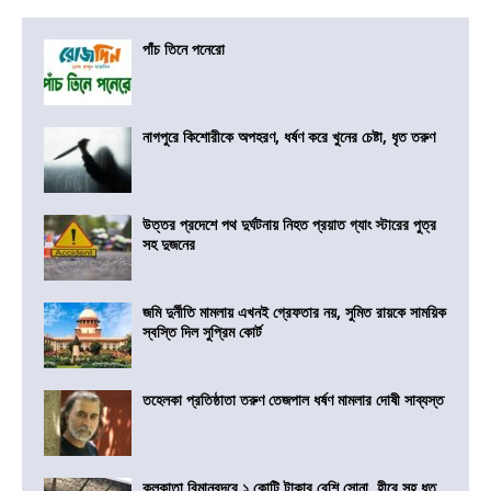
পাঁচ তিনে পনেরো
নাগপুরে কিশোরীকে অপহরণ, ধর্ষণ করে খুনের চেষ্টা, ধৃত তরুণ
উত্তর প্রদেশে পথ দুর্ঘটনায় নিহত প্রয়াত গ্যাং স্টারের পুত্র
সহ দুজনের
জমি দুর্নীতি মামলায় এখনই গ্রেফতার নয়, সুমিত রায়কে সাময়িক
স্বস্তি দিল সুপ্রিম কোর্ট
তহেলকা প্রতিষ্ঠাতা তরুণ তেজপাল ধর্ষণ মামলার দোষী সাব্যস্ত
কলকাতা বিমানবন্দরে ১ কোটি টাকার বেশি সোনা, হীরে সহ ধৃত