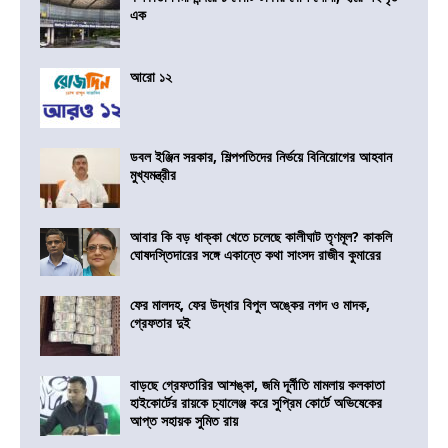
এক
আরো ১২
ডবল ইঞ্জিন সরকার, শিল্পপতিদের নির্ভয়ে বিনিয়োগের আহবান
মুখ্যমন্ত্রীর
আবার কি বড় ধাক্কা খেতে চলেছে কালীঘাট তৃণমূল? কাকলি
ঘোষদস্তিদারের সঙ্গে একান্তে কথা সাংসদ রাজীব কুমারের
ফের মালদহ, ফের উদ্ধার বিপুল অঙ্কের নগদ ও মাদক,
গ্রেফতার দুই
বাড়ছে গ্রেফতারির আশঙ্কা, জমি দূর্নীতি মামলায় কলকাতা
হাইকোর্টের রায়কে চ্যালেঞ্জ করে সুপ্রিম কোর্টে অভিষেকের
আপ্ত সহায়ক সুমিত রায়