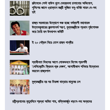
সল্টলেকে গেস্ট হাউস খুলে দেহব্যবসা চালানোর অভিযোগ,
পুলিশের জালে ও্রাক্তন মন্ত্রী সুজিত বসু-ঘনিষ্ঠ সায়ন দে-সহ
দুই
রাজ্য সরকারের উদ্যোগে শুরু হচ্ছে বর্ষব্যাপী মহানায়ক
উত্তমকুমারের জন্মশতবর্ষ স্মরণ, মুখ্যমন্ত্রীকে প্রধান পৃষ্ঠপোষক
করে তৈরি হল উদযাপন কমিটি
ই ২০ পেট্রল নিয়ে তোপ রাহুল গান্ধীর
স্বাধীনতা দিবসের আগে লোকভবনে বিশেষ প্রদর্শনী
‘সেলিব্রেটিং ফ্রিডম থ্রু বেঙ্গল’, আগামীকাল শনিবার উদ্বোধন
করবেন রাজ্যপাল
মুখ্যমন্ত্রীর হর ঘর তিরঙ্গা যাত্রায় মানুষের ঢল
রবীন্দ্রনাথের মৃত্যুদিনে শ্রদ্ধা অমিত শাহ, মল্লিকার্জুন খড়গে-সহ অন্যদের