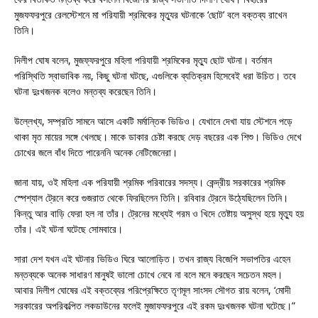
মুজফফরপুরে রেলস্টেশনে মা পরিযায়ী শ্রমিকের মৃত্যুর ঘটনাকে ‘ছোট’ বলে বক্তব্য রাখেন
তিনি।
দিলীপ ঘোষ বলেন, মুজফ্ফরপুরে মহিলা পরিযায়ী শ্রমিকের মৃত্যু ছোট ঘটনা। বর্তমান
পরিস্থিতি স্বাভাবিক নয়, কিছু ঘটনা ঘটছে, এগুলিকে ব্যতিক্রম হিসেবেই ধরা উচিত। তবে
ঘটনা দুঃখজনক বলেও মন্তব্য করেছেন তিনি।
উল্লেখ্য, সম্প্রতি সামনে আসে একটি মর্মান্তিক ভিডিও। যেখানে দেখা যায় স্টেশনে পড়ে
থাকা মৃত মায়ের সঙ্গে খেলছে। মাকে ডাকার চেষ্টা করছে দেড় বছরের এক শিশু। ভিডিও দেখে
চোখের জলে বাঁধ দিতে পারেননি অনেক নেটিজেনেরা।
জানা যায়, ওই মহিলা এক পরিযায়ী শ্রমিক পরিবারের সদস্য। কেন্দ্রীয় সরকারের শ্রমিক
স্পেশ্যাল ট্রেনে করে গুজরাত থেকে ফিরছিলেন তিনি। রবিবার ট্রেনে উঠ্যেছিলেন তিনি।
কিন্তু আর বাড়ি ফেরা হল না তাঁর। ট্রেনের মধ্যেই গরম ও খিদে তেষ্টায় অসুস্থ হয়ে মৃত্যু হয়
তাঁর। এই ঘটনা ঘটেছে সোমবারে।
সারা দেশ যখন এই ঘটনার ভিডিও ঘিরে আলোড়িত। তখন রাজ্য বিজেপি সভাপতির এহেন
মন্তব্যকে অনেক সাধারণ মানুষই ভালো চোখে নেবে না বলে মনে করছেন সচেতন মহল।
আবার দিলীপ ঘোষের এই বক্তব্যের পরিপ্রেক্ষিতে তৃণমূল সাংসদ সৌগত রায় বলেন, ‘মোদী
সরকারের অপরিকল্পিত লকডাউনের ফলেই মুজাফফরপুরে এই রকম দুঃখজনক ঘটনা ঘটেছে।”