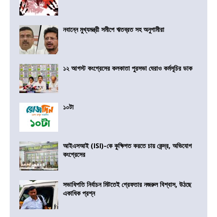
নবান্নে মুখ্যমন্ত্রী সমীপে ঋতব্রত সহ অনুগামীরা
১২ আগস্ট কংগ্রেসের কলকাতা পুরসভা ঘেরাও কর্মসূচির ডাক
১০টা
আইএসআই (ISI)-কে কুক্ষিগত করতে চায় কেন্দ্র, অভিযোগ
কংগ্রেসের
সভাধিপতি নির্বাচন মিটতেই গ্রেফতার নজরুল বিশ্বাস, উঠছে
একাধিক প্রশ্ন