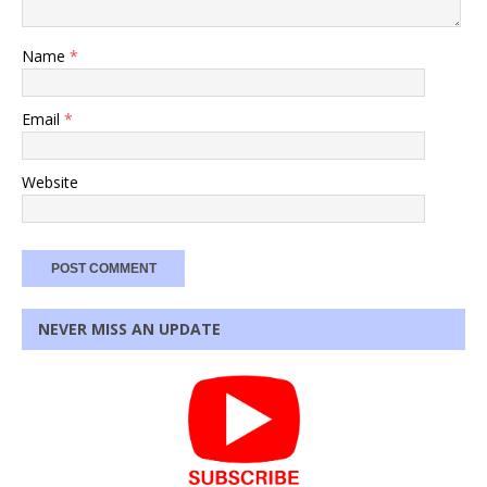
Name
*
Email
*
Website
NEVER MISS AN UPDATE