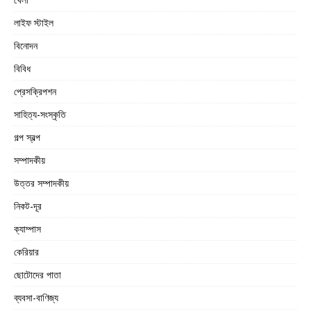
লাইফ স্টাইল
বিনোদন
বিবিধ
প্রেসক্রিপশন
সাহিত্য-সংস্কৃতি
গল্প স্বল্প
সম্পাদকীয়
উত্তর সম্পাদকীয়
নিকট-দূর
ক্যাম্পাস
কেরিয়ার
ছোটোদের পাতা
ব্যবসা-বাণিজ্য