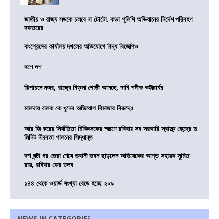
জাতীয় ও রাজ্য সড়কে চলবে না টোটো, কড়া পুলিশি অভিযানের নির্দেশ পরিবহণ
দফতরের
কংগ্রেসের কার্যালয় দখলের অভিযোগে বিদ্ধ বিজেপিও
দশে দশ
শিল্পায়নে নজর, রাজ্যে বিড়লা গোষ্ঠী আসছে, দাবি শমীক ভট্টাচার্যর
মালদায় বালক কে খুনের অভিযোগ বিমাতার বিরুদ্ধে
আর জি করের নির্যাতিতা চিকিৎসকের স্মরণে রবিবার সব সরকারি স্বাস্থ্য কেন্দ্রে দু
মিনিট নীরবতা পালনের সিদ্ধান্ত
দশ ঘন্টা পর জেরা শেষে ভবানী ভবন ছাড়লেন অভিষেকের আপ্ত সহায়ক সুমিত
রায়, রবিবার ফের তলব
১৪৪ থেকে ওয়ার্ড সংখ্যা বেড়ে হচ্ছে ২০৯
NEWS IN CATEGORIES