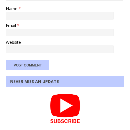
Name
*
Email
*
Website
NEVER MISS AN UPDATE