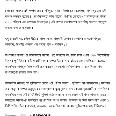
সোমবার সন্ধেয় এই কম্পন হয়েছে মণিপুর, অসম, মিজোরামে। মেঘালয়, নাগাল্যেন্ডেও এই
কম্পন অনুভূত হয়েছে। প্রাথমিকভাবে জানা যাচ্ছে, রিখটার স্কেলে এই ভূমিকম্পের মাত্রা
৫.১। মনিপুরে এই কম্পনের উৎসস্থল। এই কম্পন বাংলাদেশের বেশ কিছু অংশেও অনুভূত
হয়েছে বলে জানা যাচ্ছে।
শুধু ভারতই নয়, কেঁপে উঠেছে বাংলাদেশের রাজধানী ঢাকাও। সেখানকার সংবাদমাধ্যম
জানাচ্ছে, রিখটার স্কেলে এর মাত্রা ছিল ৫ দশমিক ১।
বাংলাদেশ আবহাওয়া অধিদফতর জানায়, এই কম্পনের উৎপত্তি ঢাকা থেকে ৩৬৬ কিলোমিটার
উত্তর-পূর্ব দিকে। এটি মাঝারি মানের কম্পন ছিল। তবে ঝটকার জোর বেশি হলে বড়সড়
ক্ষয়ক্ষতির আশঙ্কা ছিল বলেই মনে করছেন সে দেশের আধিকারিকরা। তবে ঈদের দিন
বাংলাদেশের ঢাকায় ভিড় ছিল।
কয়েকদিন আগেই মৃদু ভূমিকম্পে কেঁপে ওঠে পশ্চিম ভারত। ভূমিকম্প হয় রাজস্থানে। মঙ্গলবার
৩.২ মাত্রার কম্পন অনুভূত হয় রাজস্থানের ঝুনঝুনুতে। তবে কোনও প্রানহানি বা সম্পত্তির
ক্ষয়ক্ষতির খবর নেই। ডিস্ট্রিক্ট পুলিশ কন্ট্রোল রুমের তরফ থেকে এই খবর জানানো হয়েছে।
জয়পুরের আবহাওয়া দফতরের প্রধান শিব গণেশ জানান, ভূমিকম্পের উৎস স্থল মাটি থেকে ১০
কিমি গভীরে ছিল। এছাড়া, লকডাউন চলাকালীন মোট চারবার ভূমিকম্প হয়েছে দিল্লিতে।
PREVIOUS