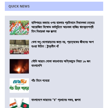
QUICK NEWS
হালিশহরে মমতার ওপর হামলার প্রতিবাদে বিধানসভা চত্বরে
আয়োজিত বিক্ষোভ কর্মসূচিতে আচমকা হাজির ঋতব্রতপন্থী
তিন বিধায়ক! শুরু জল্পনা
খেলা শুধু খেলোয়াড়দের জন্য নয়, প্রত্যেকের জীবনের অংশ
হওয়া উচিত : ইন্দ্রনীল খাঁ
সৌদি আরবে সোফা কারখানায় অগ্নিকান্ডে নিহত ১৬ জন
বাংলাদেশি
পাঁচ তিনে পনেরো
বাংলাদেশে ভারতের “র” প্রধানের সফর, জল্পনা