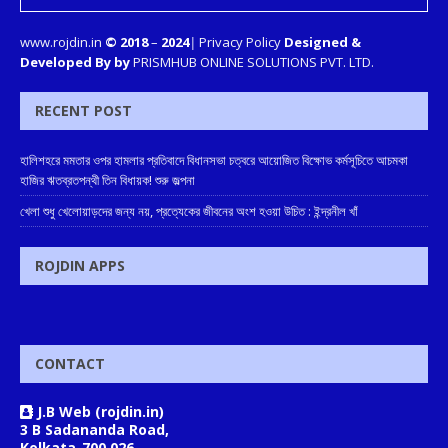
www.rojdin.in
© 2018
–
2024
|
Privacy Policy
Designed &
Developed By by
PRISMHUB ONLINE SOLUTIONS PVT. LTD.
RECENT POST
হালিশহরে মমতার ওপর হামলার প্রতিবাদে বিধানসভা চত্বরে আয়োজিত বিক্ষোভ কর্মসূচিতে আচমকা
হাজির ঋতব্রতপন্থী তিন বিধায়ক! শুরু জল্পনা
খেলা শুধু খেলোয়াড়দের জন্য নয়, প্রত্যেকের জীবনের অংশ হওয়া উচিত : ইন্দ্রনীল খাঁ
ROJDIN APPS
CONTACT
J.B Web (rojdin.in)
3 B Sadananda Road,
Kolkata-700 026