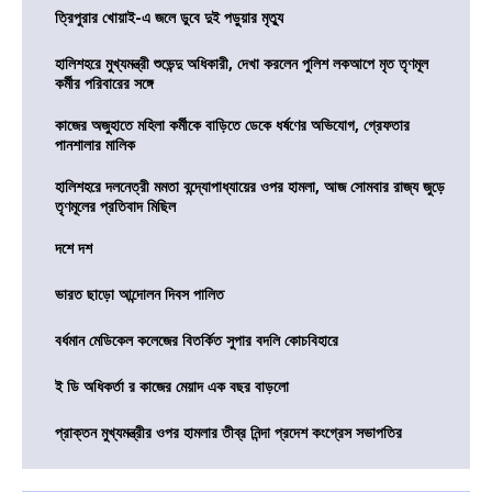
ত্রিপুরার খোয়াই-এ জলে ডুবে দুই পড়ুয়ার মৃত্যু
হালিশহরে মুখ্যমন্ত্রী শুভেন্দু অধিকারী, দেখা করলেন পুলিশ লকআপে মৃত তৃণমূল
কর্মীর পরিবারের সঙ্গে
কাজের অজুহাতে মহিলা কর্মীকে বাড়িতে ডেকে ধর্ষণের অভিযোগ, গ্রেফতার
পানশালার মালিক
হালিশহরে দলনেত্রী মমতা বন্দ্যোপাধ্যায়ের ওপর হামলা, আজ সোমবার রাজ্য জুড়ে
তৃণমূলের প্রতিবাদ মিছিল
দশে দশ
ভারত ছাড়ো আন্দোলন দিবস পালিত
বর্ধমান মেডিকেল কলেজের বিতর্কিত সুপার বদলি কোচবিহারে
ই ডি অধিকর্তা র কাজের মেয়াদ এক বছর বাড়লো
প্রাক্তন মুখ্যমন্ত্রীর ওপর হামলার তীব্র নিন্দা প্রদেশ কংগ্রেস সভাপতির