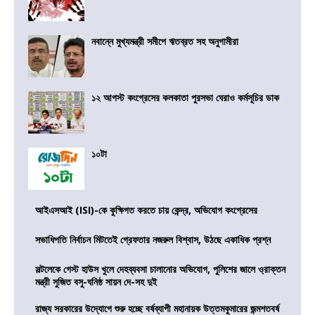
নবান্নে মুখ্যমন্ত্রী সমীপে ঋতব্রত সহ অনুগামীরা
১২ আগস্ট কংগ্রেসের কলকাতা পুরসভা ঘেরাও কর্মসূচির ডাক
১০টা
আইএসআই (ISI)-কে কুক্ষিগত করতে চায় কেন্দ্র, অভিযোগ কংগ্রেসের
সভাধিপতি নির্বাচন মিটতেই গ্রেফতার নজরুল বিশ্বাস, উঠছে একাধিক প্রশ্ন
সল্টলেকে গেস্ট হাউস খুলে দেহব্যবসা চালানোর অভিযোগ, পুলিশের জালে ও্রাক্তন
মন্ত্রী সুজিত বসু-ঘনিষ্ঠ সায়ন দে-সহ দুই
রাজ্য সরকারের উদ্যোগে শুরু হচ্ছে বর্ষব্যাপী মহানায়ক উত্তমকুমারের জন্মশতবর্ষ