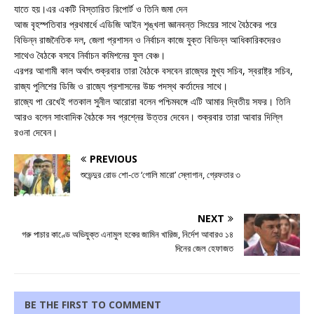
যাতে হয়।এর একটি বিস্তারিত রিপোর্ট ও তিনি জমা দেন
আজ বৃহস্পতিবার প্রথমার্ধে এডিজি আইন শৃঙ্খলা জ্ঞানবন্ত সিংয়ের সাথে বৈঠকের পরে
বিভিন্ন রাজনৈতিক দল, জেলা প্রশাসন ও নির্বাচন কাজে যুক্ত বিভিন্ন আধিকারিকদেরও
সাথেও বৈঠকে বসবে নির্বাচন কমিশনের ফুল বেঞ্চ।
এরপর আগামী কাল অর্থাৎ শুক্রবার তারা বৈঠকে বসবেন রাজ্যের মুখ্য সচিব, স্বরাষ্ট্র সচিব,
রাজ্য পুলিশের ডিজি ও রাজ্যে প্রশাসনের উচ্চ পদস্থ কর্তাদের সাথে।
রাজ্যে পা রেখেই গতকাল সুনীল আরোরা বলেন পশ্চিমবঙ্গে এটি আমার দ্বিতীয় সফর। তিনি
আরও বলেন সাংবাদিক বৈঠকে সব প্রশ্নের উত্তর দেবেন। শুক্রবার তারা আবার দিল্লি
রওনা দেবেন।
PREVIOUS
শুভেন্দুর রোড শো-তে ‘গোলি মারো’ স্লোগান, গ্রেফতার ৩
NEXT
গরু পাচার কাণ্ডে অভিযুক্ত এনামুল হকের জামিন খারিজ, নির্দেশ আবারও ১৪
দিনের জেল হেফাজত
BE THE FIRST TO COMMENT