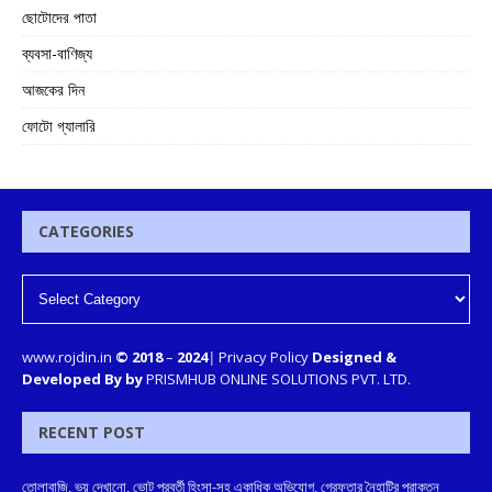
ছোটোদের পাতা
ব্যবসা-বাণিজ্য
আজকের দিন
ফোটো গ্যালারি
CATEGORIES
www.rojdin.in
© 2018
–
2024
|
Privacy Policy
Designed &
Developed By by
PRISMHUB ONLINE SOLUTIONS PVT. LTD.
RECENT POST
তোলাবাজি, ভয় দেখানো, ভোট পরবর্তী হিংসা-সহ একাধিক অভিযোগ, গ্রেফতার নৈহাটির প্রাক্তন