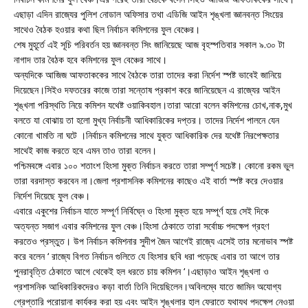
এছাড়া এদিন রাজ্যের পুলিশ নোডাল অফিসার তথা এডিজি আইন শৃঙ্খলা জ্ঞানবন্ত সিংয়ের
সাথেও বৈঠক হওয়ার কথা ছিল নির্বাচন কমিশনের ফুল বেঞ্চের।
শেষ মুহূর্তে এই সূচি পরিবর্তন হয় জ্ঞানবন্ত সিং জানিয়েছে আজ বৃহস্পতিবার সকাল ৯.৩০ টা
নাগাদ তার বৈঠক হবে কমিশনের ফুল বেঞ্চের সাথে।
অন্যদিকে আজিজ আফতাককের সাথে বৈঠকে তারা তাদের করা নির্দেশ স্পষ্ট ভাবেই জানিয়ে
দিয়েছেন।সিইও দফতরের কাজে তারা সন্তোষ প্রকাশ করে জানিয়েছেন এ রাজ্যের আইন
শৃঙ্খলা পরিস্থতি নিয়ে কমিশন যথেষ্ট ওয়াকিবহাল।তারা আরো বলেন কমিশনের চোখ,নাক,মুখ
বলতে যা বোঝায় তা হলো মুখ্য নির্বাচনী আধিকারিকের দপ্তর। তাদের নির্দেশ পালনে যেন
কোনো খামতি না ঘটে ।নির্বাচন কমিশনের সাথে যুক্ত আধিকারিক দের যথেষ্ট নিরপেক্ষতার
সাথেই কাজ করতে হবে এমন তাও তারা বলেন।
পশ্চিমবঙ্গে এবার ১০০ শতাংশ হিংসা মুক্ত নির্বাচন করতে তারা সম্পূর্ণ সচেষ্ট। কোনো রকম ভুল
তারা বরদাস্ত করবেন না।জেলা প্রশাসনিক কমিশনের কাছেও এই বার্তা স্পষ্ট করে দেওয়ার
নির্দেশ দিয়েছে ফুল বেঞ্চ।
এবারে একুশের নির্বাচন যাতে সম্পূর্ণ নির্বিঘ্নে ও হিংসা মুক্ত হয়ে সম্পূর্ণ হয়ে সেই দিকে
অত্যন্ত সজাগ এবার কমিশনের ফুল বেঞ্চ।হিংসা ঠেকাতে তারা সর্বোচ্চ পদক্ষেপ গ্রহণ
করতেও প্রস্তুত। উপ নির্বাচন কমিশনার সুদীপ জৈন আগেই রাজ্যে এসেই তার মনোভাব স্পষ্ট
করে বলেন ‘ রাজ্যে বিগত নির্বাচন গুলিতে যে হিংসার ছবি ধরা পড়েছে এবার তা আগে তার
পুনরাবৃত্তি ঠেকাতে আগে থেকেই হল ধরতে চায় কমিশন ‘।এছাড়াও আইন শৃঙ্খলা ও
প্রশাসনিক আধিকারিকদেরও কড়া বার্তা তিনি দিয়েছিলেন।অবিলম্বে যাতে জামিন অযোগ্য
গ্রেপ্তারি পরোয়ানা কার্যকর করা হয় এবং আইন শৃঙ্খলার হাল ফেরাতে যথাযথ পদক্ষেপ নেওয়া