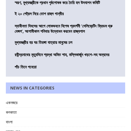
স্মরণ, মুখ্যমন্ত্রীকে প্রধান পৃষ্ঠপোষক করে তৈরি হল উদযাপন কমিটি
ই ২০ পেট্রল নিয়ে তোপ রাহুল গান্ধীর
স্বাধীনতা দিবসের আগে লোকভবনে বিশেষ প্রদর্শনী ‘সেলিব্রেটিং ফ্রিডম থ্রু
বেঙ্গল’, আগামীকাল শনিবার উদ্বোধন করবেন রাজ্যপাল
মুখ্যমন্ত্রীর হর ঘর তিরঙ্গা যাত্রায় মানুষের ঢল
রবীন্দ্রনাথের মৃত্যুদিনে শ্রদ্ধা অমিত শাহ, মল্লিকার্জুন খড়গে-সহ অন্যদের
পাঁচ তিনে পনেরো
NEWS IN CATEGORIES
একনজরে
কলকাতা
বাংলা