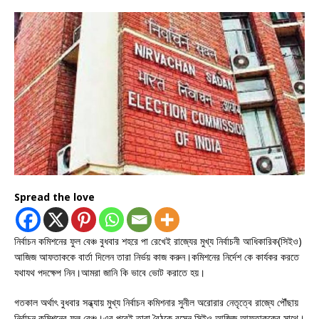
Spread the love
নির্বাচন কমিশনের ফুল বেঞ্চ বুধবার শহরে পা রেখেই রাজ্যের মুখ্য নির্বাচনী আধিকারিক(সিইও)
আজিজ আফতাককে বার্তা দিলেন তারা নির্ভয় কাজ করুন।কমিশনের নির্দেশ কে কার্যকর করতে
যথাযথ পদক্ষেপ নিন।আমরা জানি কি ভাবে ভোট করাতে হয়।
গতকাল অর্থাৎ বুধবার সন্ধ্যায় মুখ্য নির্বাচন কমিশনার সুনীল অরোরার নেতৃত্বে রাজ্যে পৌঁছায়
নির্বাচন কমিশনের ফুল বেঞ্চ।এর পরেই তারা বৈঠকে বসেন সিইও আজিজ আফতাককের সাথে।